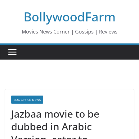
Skip
BollywoodFarm
to
content
Movies News Corner | Gossips | Reviews
BOX OFFICE NEWS
Jazbaa movie to be
dubbed in Arabic