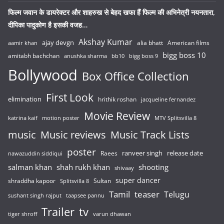
फिल्म जवान के डायरेक्टर और शाहरुख से बेहद खफा हैं फिल्म की अभिनेत्री नयनतारा,
दीपिका पादुकोण है इसकी वजह…
Akshay Kumar
ajay devgn
alia bhatt
American films
aamir khan
bigg boss 10
amitabh bachchan
anushka sharma
bb10
bigg boss 9
Bollywood
Box Office Collection
First Look
elimination
hrithik roshan
jacqueline fernandez
Movie Review
katrina kaif
motion poster
MTV Splitsvilla 8
music
Music reviews
Music Track Lists
poster
release date
Raees
ranveer singh
nawazuddin siddiqui
salman khan
shah rukh khan
shooting
shivaay
super dancer
shraddha kapoor
Sultan
Splitsvilla 8
Tamil
teaser
Telugu
sushant singh rajput
taapsee pannu
Trailer
tv
tiger shroff
varun dhawan