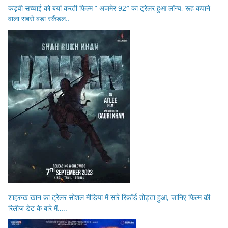
कड़वी सच्चाई को बयां करती फिल्म ” अजमेर 92″ का ट्रेलर हुआ लॉन्च, रूह कपाने
वाला सबसे बड़ा स्कैंडल..
शाहरुख खान का ट्रेलर सोशल मीडिया में सारे रिकॉर्ड तोड़ता हुआ, जानिए फिल्म की
रिलीज डेट के बारे में…..