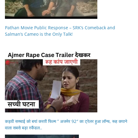
Pathan Movie Public Response – SRK’s Comeback and
Salman’s Cameo is the Only Talk!
कड़वी सच्चाई को बयां करती फिल्म ” अजमेर 92″ का ट्रेलर हुआ लॉन्च, रूह कपाने
वाला सबसे बड़ा स्कैंडल..