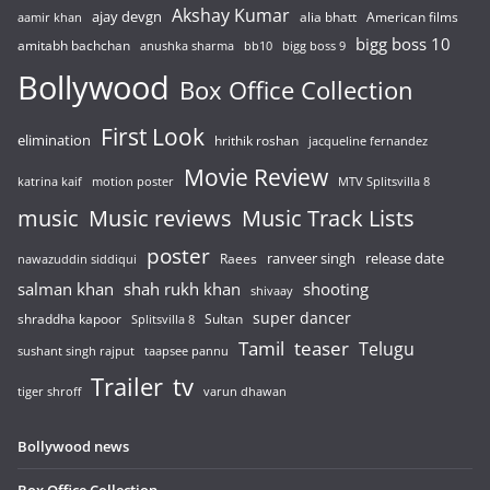
Akshay Kumar
ajay devgn
alia bhatt
American films
aamir khan
bigg boss 10
amitabh bachchan
anushka sharma
bb10
bigg boss 9
Bollywood
Box Office Collection
First Look
elimination
hrithik roshan
jacqueline fernandez
Movie Review
katrina kaif
motion poster
MTV Splitsvilla 8
music
Music reviews
Music Track Lists
poster
release date
Raees
ranveer singh
nawazuddin siddiqui
salman khan
shah rukh khan
shooting
shivaay
super dancer
shraddha kapoor
Sultan
Splitsvilla 8
Tamil
teaser
Telugu
sushant singh rajput
taapsee pannu
Trailer
tv
tiger shroff
varun dhawan
Bollywood news
Box Office Collection