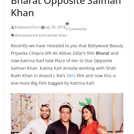
Bharat Opposite Salman
Khan
Bollywood Farm
July 30, 2018
0 Comments
bharat
,
katrina kaif
,
salman khan
Recently we have revealed to you that Bollywood Beauty
Priyanka Chopra left Ali Abbas Zafar’s film
Bharat
and
now Katrina Kaif took Place of her to Star Opposite
Salman Khan. Katina Kaif already working with Shah
Rukh Khan in Anand L Rai’s
Zero
film and now this is
one more Big Film bagged by Katrina Kaif.