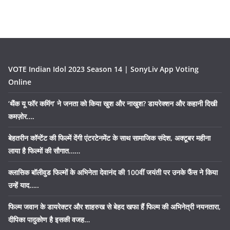
VOTE Indian Idol 2023 Season 14 | SonyLiv App Voting
Online
‘थैंक यू फॉर कमिंग’ ने जनता को किया खुश और नाखुश? डायरेक्शन और कहानी दिखी
कमज़ोर….
बेहतरीन कॉन्टेंट की फिल्में देंगी एंटरटेनमेंट के साथ सामाजिक संदेश, अक्टूबर महीना
लाया है फिल्मों की सौगात……
क्लासिक बॉलीवुड फिल्मों के अभिनेता देवानंद की 100वीं जयंती पर उनके फैंस ने किया
उन्हें याद…..
फिल्म जवान के डायरेक्टर और शाहरुख से बेहद खफा हैं फिल्म की अभिनेत्री नयनतारा,
दीपिका पादुकोण है इसकी वजह…