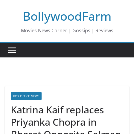
Skip
BollywoodFarm
to
content
Movies News Corner | Gossips | Reviews
BOX OFFICE NEWS
Katrina Kaif replaces
Priyanka Chopra in