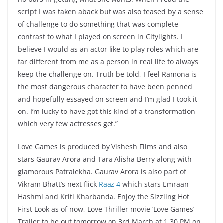
script I was taken aback but was also teased by a sense
of challenge to do something that was complete
contrast to what I played on screen in Citylights. I
believe I would as an actor like to play roles which are
far different from me as a person in real life to always
keep the challenge on. Truth be told, I feel Ramona is
the most dangerous character to have been penned
and hopefully essayed on screen and I’m glad I took it
on. I’m lucky to have got this kind of a transformation
which very few actresses get.”
Love Games is produced by Vishesh Films and also
stars Gaurav Arora and Tara Alisha Berry along with
glamorous Patralekha. Gaurav Arora is also part of
Vikram Bhatt’s next flick
Raaz 4
which stars Emraan
Hashmi and Kriti Kharbanda. Enjoy the Sizzling Hot
First Look as of now, Love Thriller movie ‘Love Games’
Trailer to be out tomorrow on 3rd March at 1.30 PM on