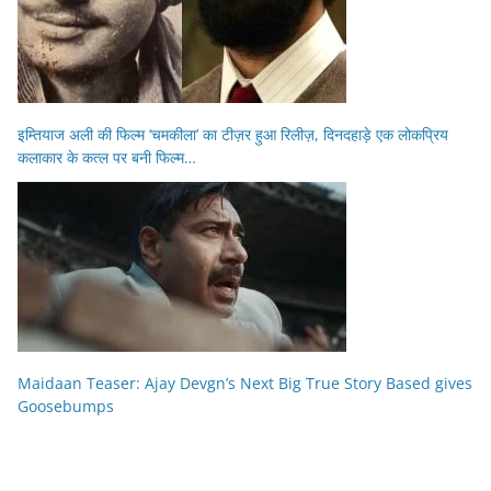
इम्तियाज अली की फिल्म ‘चमकीला’ का टीज़र हुआ रिलीज़, दिनदहाड़े एक लोकप्रिय
कलाकार के कत्ल पर बनी फिल्म…
Maidaan Teaser: Ajay Devgn’s Next Big True Story Based gives
Goosebumps