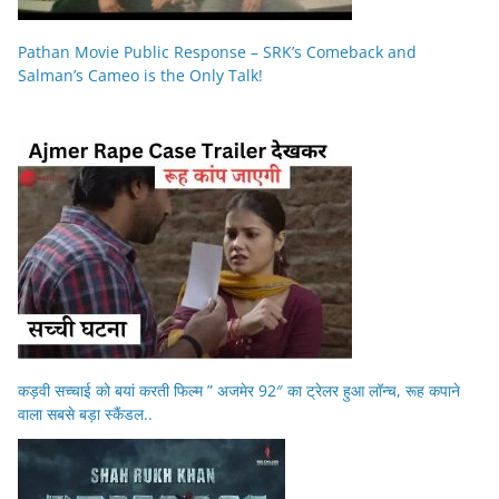
Pathan Movie Public Response – SRK’s Comeback and
Salman’s Cameo is the Only Talk!
कड़वी सच्चाई को बयां करती फिल्म ” अजमेर 92″ का ट्रेलर हुआ लॉन्च, रूह कपाने
वाला सबसे बड़ा स्कैंडल..