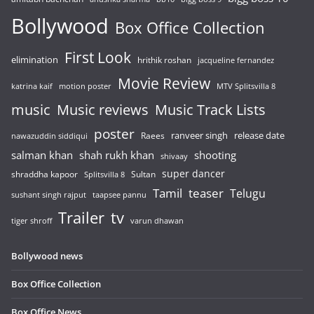
Bollywood
Box Office Collection
First Look
elimination
hrithik roshan
jacqueline fernandez
Movie Review
katrina kaif
motion poster
MTV Splitsvilla 8
music
Music reviews
Music Track Lists
poster
release date
Raees
ranveer singh
nawazuddin siddiqui
salman khan
shah rukh khan
shooting
shivaay
super dancer
shraddha kapoor
Sultan
Splitsvilla 8
Tamil
teaser
Telugu
sushant singh rajput
taapsee pannu
Trailer
tv
tiger shroff
varun dhawan
Bollywood news
Box Office Collection
Box Office News