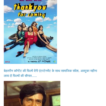
बेहतरीन कॉन्टेंट की फिल्में देंगी एंटरटेनमेंट के साथ सामाजिक संदेश, अक्टूबर महीना
लाया है फिल्मों की सौगात……