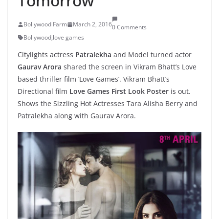
Tomorrow
Bollywood Farm
March 2, 2016
0 Comments
Bollywood
,
love games
Citylights actress
Patralekha
and Model turned actor
Gaurav Arora
shared the screen in Vikram Bhatt’s Love
based thriller film ‘Love Games’. Vikram Bhatt’s
Directional film
Love Games First Look Poster
is out.
Shows the Sizzling Hot Actresses Tara Alisha Berry and
Patralekha along with Gaurav Arora.