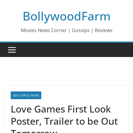
Skip
BollywoodFarm
to
content
Movies News Corner | Gossips | Reviews
BOX OFFICE NEWS
Love Games First Look
Poster, Trailer to be Out