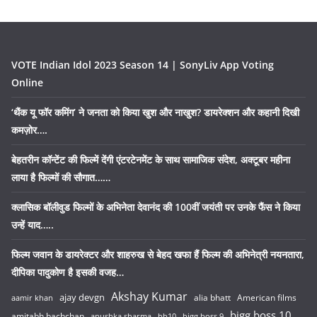
VOTE Indian Idol 2023 Season 14 | SonyLiv App Voting
Online
‘थैंक यू फॉर कमिंग’ ने जनता को किया खुश और नाखुश? डायरेक्शन और कहानी दिखी
कमज़ोर….
बेहतरीन कॉन्टेंट की फिल्में देंगी एंटरटेनमेंट के साथ सामाजिक संदेश, अक्टूबर महीना
लाया है फिल्मों की सौगात……
क्लासिक बॉलीवुड फिल्मों के अभिनेता देवानंद की 100वीं जयंती पर उनके फैंस ने किया
उन्हें याद…..
फिल्म जवान के डायरेक्टर और शाहरुख से बेहद खफा हैं फिल्म की अभिनेत्री नयनतारा,
दीपिका पादुकोण है इसकी वजह…
Akshay Kumar
ajay devgn
alia bhatt
American films
aamir khan
bigg boss 10
amitabh bachchan
anushka sharma
bb10
bigg boss 9