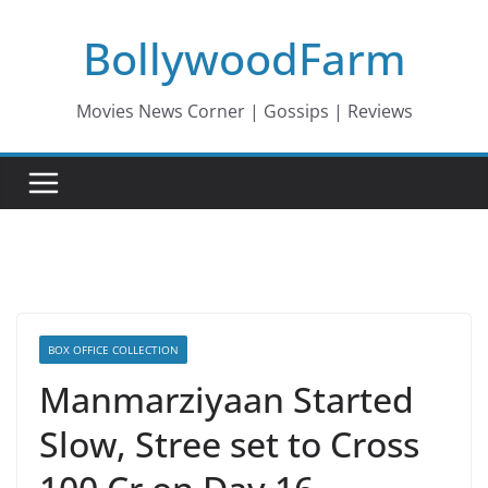
Skip
BollywoodFarm
to
content
Movies News Corner | Gossips | Reviews
BOX OFFICE COLLECTION
Manmarziyaan Started
Slow, Stree set to Cross