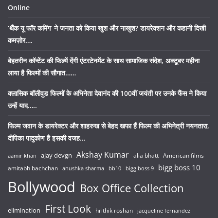
Online
‘थैंक यू फॉर कमिंग’ ने जनता को किया खुश और नाखुश? डायरेक्शन और कहानी दिखी
कमज़ोर….
बेहतरीन कॉन्टेंट की फिल्में देंगी एंटरटेनमेंट के साथ सामाजिक संदेश, अक्टूबर महीना
लाया है फिल्मों की सौगात……
क्लासिक बॉलीवुड फिल्मों के अभिनेता देवानंद की 100वीं जयंती पर उनके फैंस ने किया
उन्हें याद…..
फिल्म जवान के डायरेक्टर और शाहरुख से बेहद खफा हैं फिल्म की अभिनेत्री नयनतारा,
दीपिका पादुकोण है इसकी वजह…
Akshay Kumar
ajay devgn
alia bhatt
American films
aamir khan
bigg boss 10
amitabh bachchan
anushka sharma
bb10
bigg boss 9
Bollywood
Box Office Collection
First Look
elimination
hrithik roshan
jacqueline fernandez