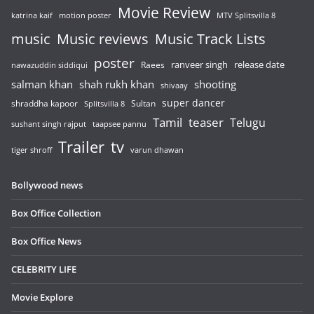
Movie Review
katrina kaif
motion poster
MTV Splitsvilla 8
music
Music reviews
Music Track Lists
poster
release date
Raees
ranveer singh
nawazuddin siddiqui
salman khan
shah rukh khan
shooting
shivaay
super dancer
shraddha kapoor
Sultan
Splitsvilla 8
Tamil
teaser
Telugu
sushant singh rajput
taapsee pannu
Trailer
tv
tiger shroff
varun dhawan
Bollywood news
Box Office Collection
Box Office News
CELEBRITY LIFE
Movie Explore