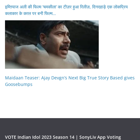
इम्तियाज अली की फिल्म ‘चमकीला’ का टीज़र हुआ रिलीज़, दिनदहाड़े एक लोकप्रिय
कलाकार के कत्ल पर बनी फिल्म…
Maidaan Teaser: Ajay Devgn’s Next Big True Story Based gives
Goosebumps
VOTE Indian Idol 2023 Season 14 | SonyLiv App Voting