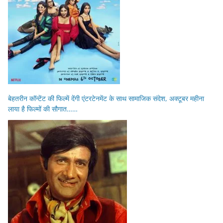
बेहतरीन कॉन्टेंट की फिल्में देंगी एंटरटेनमेंट के साथ सामाजिक संदेश, अक्टूबर महीना
लाया है फिल्मों की सौगात……