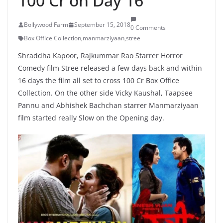
100 Cr on Day 16
Bollywood Farm
September 15, 2018
0 Comments
Box Office Collection
,
manmarziyaan
,
stree
Shraddha Kapoor, Rajkummar Rao Starrer Horror
Comedy film Stree released a few days back and within
16 days the film all set to cross 100 Cr Box Office
Collection. On the other side Vicky Kaushal, Taapsee
Pannu and Abhishek Bachchan starrer Manmarziyaan
film started really Slow on the Opening day.