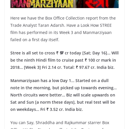
Here we have the Box Office Collection report from the
Trade Analyst Taran Adarsh. Have a Look How STREE
film has performed in its Week 3 and Manmarziyaan
failed on a first day itself.
Stree is all set to cross ₹ 💯 cr today [Sat; Day 16]… Will
be the ninth Hindi film to cruise past ₹ 100 cr mark in
2018… [Week 3] Fri 2.14 cr. Total: ₹ 97.67 cr. India biz.
Manmarziyaan has a low Day 1… Started on a dull
note in the morning, but picked up towards evening…
North circuits were better… Biz will scale upwards on
Sat and Sun [a norm these days], but real test will be
on weekdays… Fri ₹ 3.52 cr. India biz.
You can Say, Shraddha and Rajkummar starrer Box