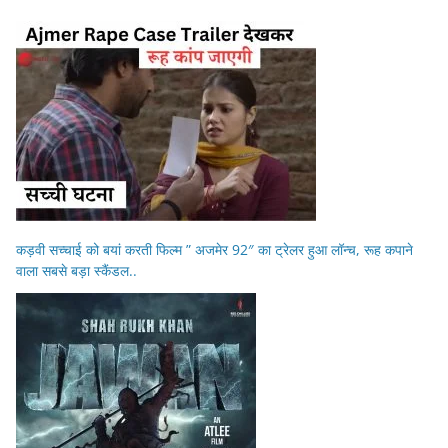
कड़वी सच्चाई को बयां करती फिल्म ” अजमेर 92″ का ट्रेलर हुआ लॉन्च, रूह कपाने
वाला सबसे बड़ा स्कैंडल..