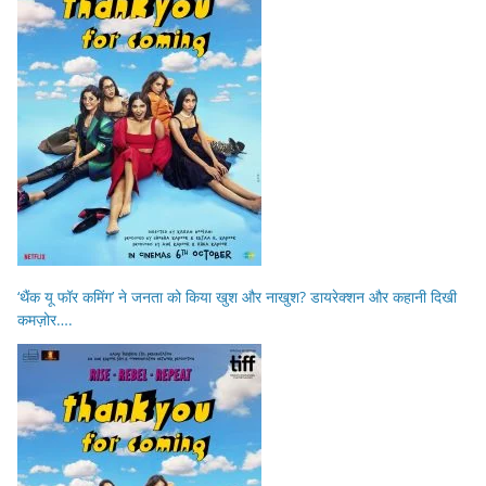
‘थैंक यू फॉर कमिंग’ ने जनता को किया खुश और नाखुश? डायरेक्शन और कहानी दिखी
कमज़ोर….