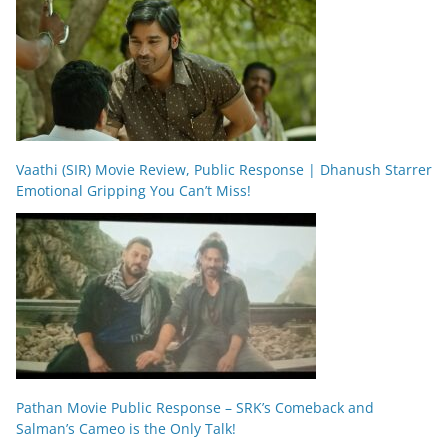
Vaathi (SIR) Movie Review, Public Response | Dhanush Starrer
Emotional Gripping You Can’t Miss!
Pathan Movie Public Response – SRK’s Comeback and
Salman’s Cameo is the Only Talk!