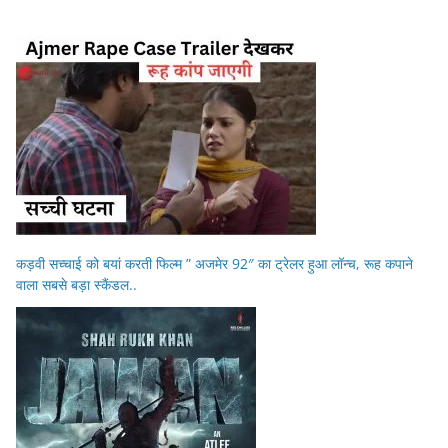
कड़वी सच्चाई को बयां करती फिल्म ” अजमेर 92″ का ट्रेलर हुआ लॉन्च, रूह कपाने
वाला सबसे बड़ा स्कैंडल..