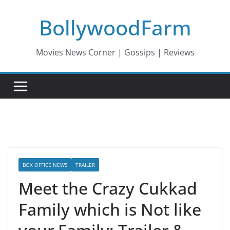
Skip
BollywoodFarm
to
content
Movies News Corner | Gossips | Reviews
BOX OFFICE NEWS
TRAILER
Meet the Crazy Cukkad
Family which is Not like