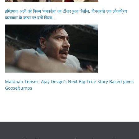
इम्तियाज अली की फिल्म ‘चमकीला’ का टीज़र हुआ रिलीज़, दिनदहाड़े एक लोकप्रिय
कलाकार के कत्ल पर बनी फिल्म…
Maidaan Teaser: Ajay Devgn’s Next Big True Story Based gives
Goosebumps