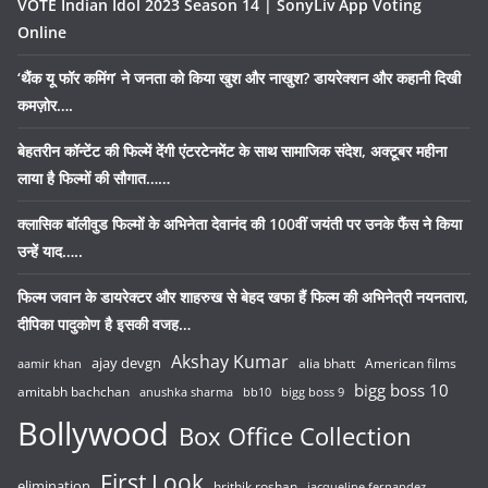
VOTE Indian Idol 2023 Season 14 | SonyLiv App Voting
Online
‘थैंक यू फॉर कमिंग’ ने जनता को किया खुश और नाखुश? डायरेक्शन और कहानी दिखी
कमज़ोर….
बेहतरीन कॉन्टेंट की फिल्में देंगी एंटरटेनमेंट के साथ सामाजिक संदेश, अक्टूबर महीना
लाया है फिल्मों की सौगात……
क्लासिक बॉलीवुड फिल्मों के अभिनेता देवानंद की 100वीं जयंती पर उनके फैंस ने किया
उन्हें याद…..
फिल्म जवान के डायरेक्टर और शाहरुख से बेहद खफा हैं फिल्म की अभिनेत्री नयनतारा,
दीपिका पादुकोण है इसकी वजह…
Akshay Kumar
ajay devgn
alia bhatt
American films
aamir khan
bigg boss 10
amitabh bachchan
anushka sharma
bb10
bigg boss 9
Bollywood
Box Office Collection
First Look
elimination
hrithik roshan
jacqueline fernandez