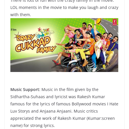
There is lots of fun with the crazy family in the movie.
LOL moments in the movie to make you laugh and crazy
with them.
Music Support:
Music in the film given by the
Sidhartha-Suhaas and lyricist was Rakesh Kumar
famous for the lyrics of famous Bollywood movies I Hate
Luv Storys and Anjaana Anjaani. Music critics
appreciated the work of Rakesh Kumar (Kumar:screen
name) for strong lyrics.