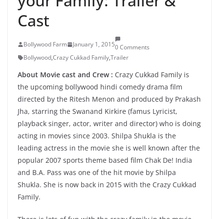
your Family: Trailer &
Cast
Bollywood Farm
January 1, 2015
0 Comments
Bollywood
,
Crazy Cukkad Family
,
Trailer
About Movie cast and Crew :
Crazy Cukkad Family is
the upcoming bollywood hindi comedy drama film
directed by the Ritesh Menon and produced by Prakash
Jha, starring the Swanand Kirkire (famus Lyricist,
playback singer, actor, writer and director) who is doing
acting in movies since 2003. Shilpa Shukla is the
leading actress in the movie she is well known after the
popular 2007 sports theme based film Chak De! India
and B.A. Pass was one of the hit movie by Shilpa
Shukla. She is now back in 2015 with the Crazy Cukkad
Family.