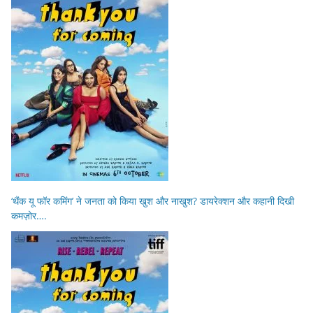
‘थैंक यू फॉर कमिंग’ ने जनता को किया खुश और नाखुश? डायरेक्शन और कहानी दिखी
कमज़ोर….