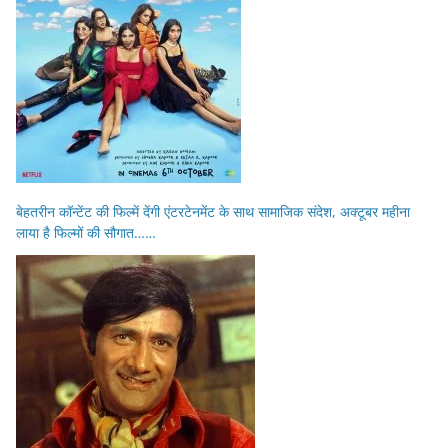
बेहतरीन कॉन्टेंट की फिल्में देंगी एंटरटेनमेंट के साथ सामाजिक संदेश, अक्टूबर महीना
लाया है फिल्मों की सौगात……