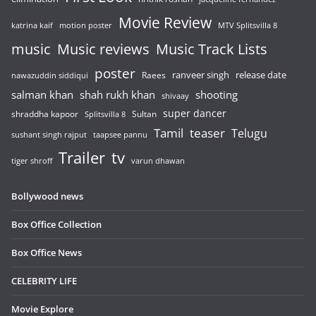
Movie Review
katrina kaif
motion poster
MTV Splitsvilla 8
music
Music reviews
Music Track Lists
poster
release date
Raees
ranveer singh
nawazuddin siddiqui
salman khan
shah rukh khan
shooting
shivaay
super dancer
shraddha kapoor
Sultan
Splitsvilla 8
Tamil
teaser
Telugu
sushant singh rajput
taapsee pannu
Trailer
tv
tiger shroff
varun dhawan
Bollywood news
Box Office Collection
Box Office News
CELEBRITY LIFE
Movie Explore