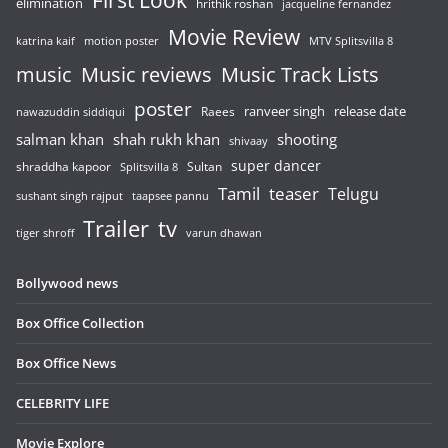
elimination
hrithik roshan
jacqueline fernandez
Movie Review
katrina kaif
motion poster
MTV Splitsvilla 8
music
Music reviews
Music Track Lists
poster
release date
Raees
ranveer singh
nawazuddin siddiqui
salman khan
shah rukh khan
shooting
shivaay
super dancer
shraddha kapoor
Sultan
Splitsvilla 8
Tamil
teaser
Telugu
sushant singh rajput
taapsee pannu
Trailer
tv
tiger shroff
varun dhawan
Bollywood news
Box Office Collection
Box Office News
CELEBRITY LIFE
Movie Explore