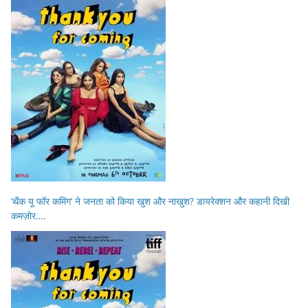
‘थैंक यू फॉर कमिंग’ ने जनता को किया खुश और नाखुश? डायरेक्शन और कहानी दिखी
कमज़ोर….