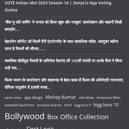
VOTE Indian Idol 2023 Season 14 | SonyLiv App Voting
Online
‘थैंक यू फॉर कमिंग’ ने जनता को किया खुश और नाखुश? डायरेक्शन और कहानी दिखी
कमज़ोर….
बेहतरीन कॉन्टेंट की फिल्में देंगी एंटरटेनमेंट के साथ सामाजिक संदेश, अक्टूबर महीना
लाया है फिल्मों की सौगात……
क्लासिक बॉलीवुड फिल्मों के अभिनेता देवानंद की 100वीं जयंती पर उनके फैंस ने किया
उन्हें याद…..
फिल्म जवान के डायरेक्टर और शाहरुख से बेहद खफा हैं फिल्म की अभिनेत्री नयनतारा,
दीपिका पादुकोण है इसकी वजह…
Akshay Kumar
ajay devgn
alia bhatt
American films
aamir khan
bigg boss 10
amitabh bachchan
anushka sharma
bb10
bigg boss 9
Bollywood
Box Office Collection
First Look