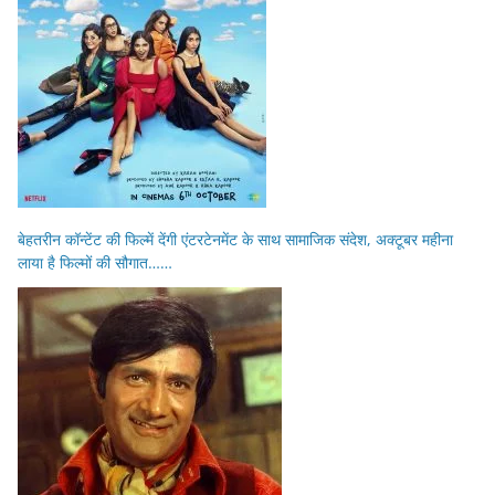
बेहतरीन कॉन्टेंट की फिल्में देंगी एंटरटेनमेंट के साथ सामाजिक संदेश, अक्टूबर महीना
लाया है फिल्मों की सौगात……