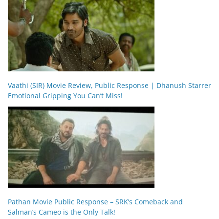
Vaathi (SIR) Movie Review, Public Response | Dhanush Starrer
Emotional Gripping You Can’t Miss!
Pathan Movie Public Response – SRK’s Comeback and
Salman’s Cameo is the Only Talk!