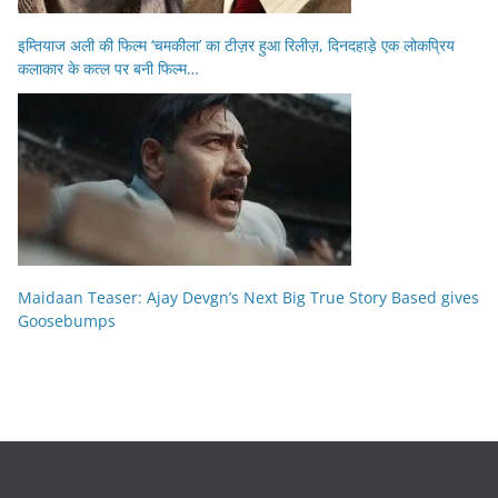
इम्तियाज अली की फिल्म ‘चमकीला’ का टीज़र हुआ रिलीज़, दिनदहाड़े एक लोकप्रिय
कलाकार के कत्ल पर बनी फिल्म…
Maidaan Teaser: Ajay Devgn’s Next Big True Story Based gives
Goosebumps