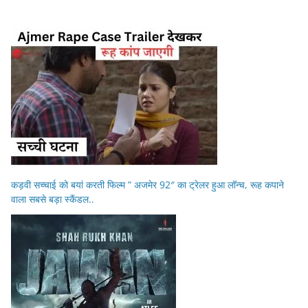
कड़वी सच्चाई को बयां करती फिल्म ” अजमेर 92″ का ट्रेलर हुआ लॉन्च, रूह कपाने
वाला सबसे बड़ा स्कैंडल..