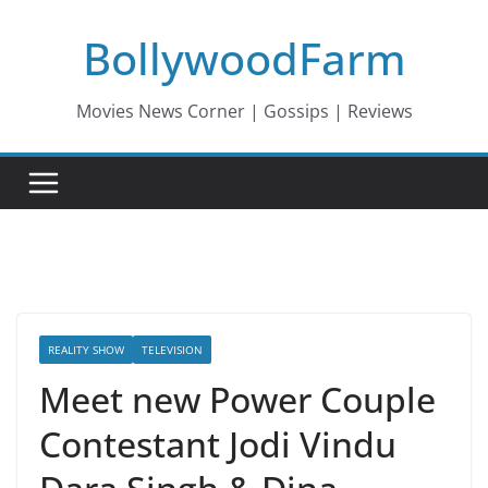
Skip
BollywoodFarm
to
content
Movies News Corner | Gossips | Reviews
REALITY SHOW
TELEVISION
Meet new Power Couple
Contestant Jodi Vindu