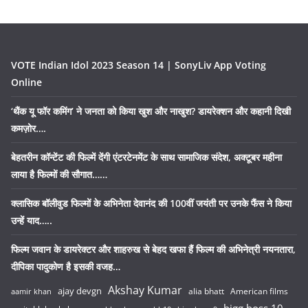
VOTE Indian Idol 2023 Season 14 | SonyLiv App Voting
Online
‘थैंक यू फॉर कमिंग’ ने जनता को किया खुश और नाखुश? डायरेक्शन और कहानी दिखी
कमज़ोर….
बेहतरीन कॉन्टेंट की फिल्में देंगी एंटरटेनमेंट के साथ सामाजिक संदेश, अक्टूबर महीना
लाया है फिल्मों की सौगात……
क्लासिक बॉलीवुड फिल्मों के अभिनेता देवानंद की 100वीं जयंती पर उनके फैंस ने किया
उन्हें याद…..
फिल्म जवान के डायरेक्टर और शाहरुख से बेहद खफा हैं फिल्म की अभिनेत्री नयनतारा,
दीपिका पादुकोण है इसकी वजह…
Akshay Kumar
ajay devgn
alia bhatt
American films
aamir khan