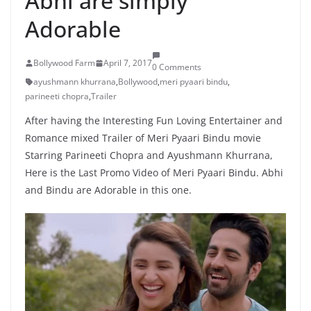
Abhi are simply
Adorable
Bollywood Farm
April 7, 2017
0 Comments
ayushmann khurrana
,
Bollywood
,
meri pyaari bindu
,
parineeti chopra
,
Trailer
After having the Interesting Fun Loving Entertainer and
Romance mixed Trailer of Meri Pyaari Bindu movie
Starring Parineeti Chopra and Ayushmann Khurrana,
Here is the Last Promo Video of Meri Pyaari Bindu. Abhi
and Bindu are Adorable in this one.