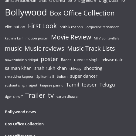
bigg boss 10
amitabh bachchan
anushka sharma
bb10
bigg boss 9
Bollywood
Box Office Collection
First Look
elimination
hrithik roshan
jacqueline fernandez
Movie Review
katrina kaif
motion poster
MTV Splitsvilla 8
music
Music reviews
Music Track Lists
poster
release date
Raees
ranveer singh
nawazuddin siddiqui
salman khan
shah rukh khan
shooting
shivaay
super dancer
shraddha kapoor
Sultan
Splitsvilla 8
Tamil
teaser
Telugu
sushant singh rajput
taapsee pannu
Trailer
tv
tiger shroff
varun dhawan
Bollywood news
Box Office Collection