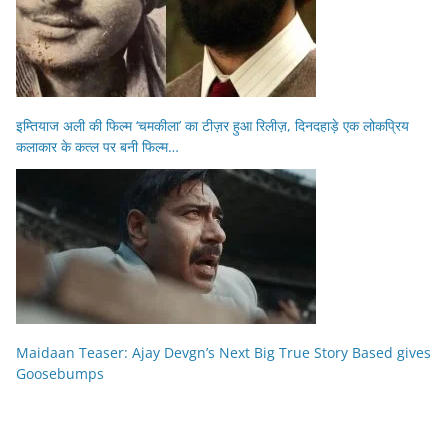
इम्तियाज अली की फिल्म ‘चमकीला’ का टीज़र हुआ रिलीज़, दिनदहाड़े एक लोकप्रिय
कलाकार के कत्ल पर बनी फिल्म…
Maidaan Teaser: Ajay Devgn’s Next Big True Story Based gives
Goosebumps