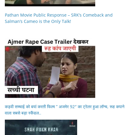
Pathan Movie Public Response – SRK’s Comeback and
Salman’s Cameo is the Only Talk!
कड़वी सच्चाई को बयां करती फिल्म ” अजमेर 92″ का ट्रेलर हुआ लॉन्च, रूह कपाने
वाला सबसे बड़ा स्कैंडल..