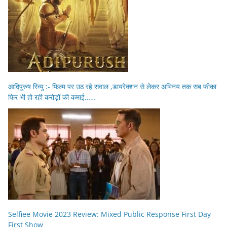
आदिपुरुष रिव्यु :- फिल्म पर उठ रहे सवाल ,डायरेक्शन से लेकर अभिनय तक सब फीका
फिर भी हो रही करोड़ों की कमाई……
Selfiee Movie 2023 Review: Mixed Public Response First Day
First Show