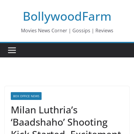
Skip
BollywoodFarm
to
content
Movies News Corner | Gossips | Reviews
BOX OFFICE NEWS
Milan Luthria’s
‘Baadshaho’ Shooting