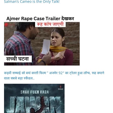
Salman’s Cameo is the Only Talk!
कड़वी सच्चाई को बयां करती फिल्म ” अजमेर 92″ का ट्रेलर हुआ लॉन्च, रूह कपाने
वाला सबसे बड़ा स्कैंडल..