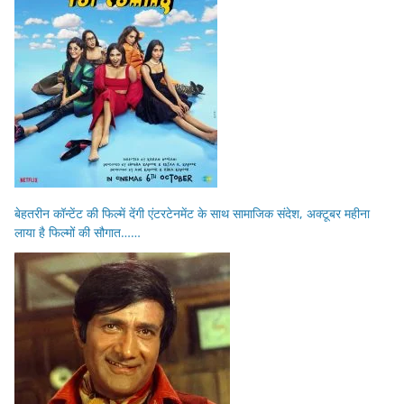
बेहतरीन कॉन्टेंट की फिल्में देंगी एंटरटेनमेंट के साथ सामाजिक संदेश, अक्टूबर महीना
लाया है फिल्मों की सौगात……