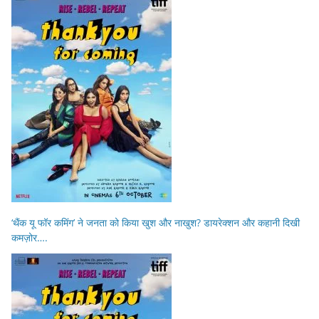
‘थैंक यू फॉर कमिंग’ ने जनता को किया खुश और नाखुश? डायरेक्शन और कहानी दिखी
कमज़ोर….