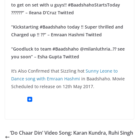
to get on set with u guys!! #BaadshahoStartsToday
??????” – Ileana D’Cruz Twitted
“Kickstarting #Baadshaho today !! Super thrilled and
Charged up !! ??” – Emraan Hashmi Twitted
“Goodluck to team #Baadshaho @milanluthria..?? see
you soon” – Esha Gupta Twitted
It’s Also Confirmed that Sizzling hot
Sunny Leone to
Dance song with Emraan Hashmi
in Baadshaho. Movie
Scheduled to release on 12th May 2017.
‘Do Chaar Din’ Video Song: Karan Kundra, Ruhi Singh‬