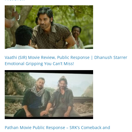
Vaathi (SIR) Movie Review, Public Response | Dhanush Starrer
Emotional Gripping You Can’t Miss!
Pathan Movie Public Response – SRK’s Comeback and