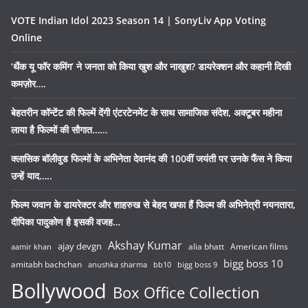
VOTE Indian Idol 2023 Season 14 | SonyLiv App Voting
Online
‘थैंक यू फॉर कमिंग’ ने जनता को किया खुश और नाखुश? डायरेक्शन और कहानी दिखी
कमज़ोर….
बेहतरीन कॉन्टेंट की फिल्में देंगी एंटरटेनमेंट के साथ सामाजिक संदेश, अक्टूबर महीना
लाया है फिल्मों की सौगात……
क्लासिक बॉलीवुड फिल्मों के अभिनेता देवानंद की 100वीं जयंती पर उनके फैंस ने किया
उन्हें याद…..
फिल्म जवान के डायरेक्टर और शाहरुख से बेहद खफा हैं फिल्म की अभिनेत्री नयनतारा,
दीपिका पादुकोण है इसकी वजह…
Akshay Kumar
ajay devgn
alia bhatt
American films
aamir khan
bigg boss 10
amitabh bachchan
anushka sharma
bb10
bigg boss 9
Bollywood
Box Office Collection