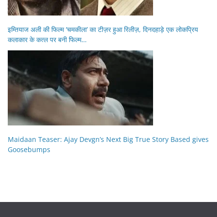
इम्तियाज अली की फिल्म ‘चमकीला’ का टीज़र हुआ रिलीज़, दिनदहाड़े एक लोकप्रिय
कलाकार के कत्ल पर बनी फिल्म…
Maidaan Teaser: Ajay Devgn’s Next Big True Story Based gives
Goosebumps