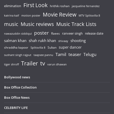
First Look
elimination
hrithik roshan
jacqueline fernandez
Movie Review
katrina kaif
motion poster
MTV Splitsvilla 8
music
Music reviews
Music Track Lists
poster
release date
Raees
ranveer singh
nawazuddin siddiqui
salman khan
shah rukh khan
shooting
shivaay
super dancer
shraddha kapoor
Sultan
Splitsvilla 8
Tamil
teaser
Telugu
sushant singh rajput
taapsee pannu
Trailer
tv
tiger shroff
varun dhawan
Bollywood news
Box Office Collection
Box Office News
CELEBRITY LIFE