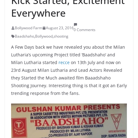
Kick Started, Excitement
Everywhere
Bollywood Farm
August 23, 2016
0 Comments
Baadshaho
,
Bollywood
,
shooting
A Few Days back we have revealed you about the Milan
Lutharia’s upcoming Project titled ‘Baadshaho’ and
Milan Lutharia started
recce
on 13th July and now on
23rd August Milan Lutharia and Lead Actors Revealed
they Started the Much awaited film Baaadshaho
Shooting Journey. Interesting thing is that it got an Early
trending response from the fans.