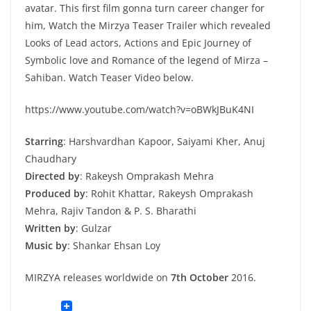
avatar. This first film gonna turn career changer for
him, Watch the Mirzya Teaser Trailer which revealed
Looks of Lead actors, Actions and Epic Journey of
Symbolic love and Romance of the legend of Mirza –
Sahiban. Watch Teaser Video below.
https://www.youtube.com/watch?v=oBWkJBuK4NI
Starring
: Harshvardhan Kapoor, Saiyami Kher, Anuj
Chaudhary
Directed by
: Rakeysh Omprakash Mehra
Produced by
: Rohit Khattar, Rakeysh Omprakash
Mehra, Rajiv Tandon & P. S. Bharathi
Written by
: Gulzar
Music by
: Shankar Ehsan Loy
MIRZYA releases worldwide on
7th October
2016.