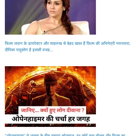
फिल्म जवान के डायरेक्टर और शाहरुख से बेहद खफा हैं फिल्म की अभिनेत्री नयनतारा,
दीपिका पादुकोण है इसकी वजह…
“ओपनहाइमर” ने जनता के बीच मचाया कोलाहल, हर कोई बना नोलन और फिल्म का