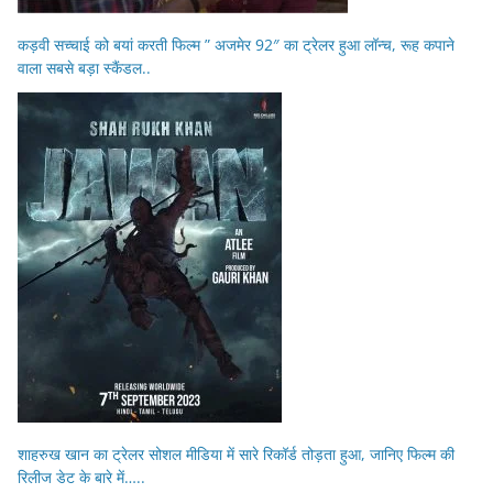
कड़वी सच्चाई को बयां करती फिल्म ” अजमेर 92″ का ट्रेलर हुआ लॉन्च, रूह कपाने
वाला सबसे बड़ा स्कैंडल..
शाहरुख खान का ट्रेलर सोशल मीडिया में सारे रिकॉर्ड तोड़ता हुआ, जानिए फिल्म की
रिलीज डेट के बारे में…..