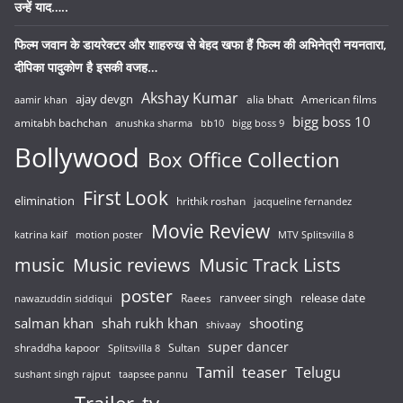
उन्हें याद…..
फिल्म जवान के डायरेक्टर और शाहरुख से बेहद खफा हैं फिल्म की अभिनेत्री नयनतारा,
दीपिका पादुकोण है इसकी वजह…
Akshay Kumar
ajay devgn
alia bhatt
American films
aamir khan
bigg boss 10
amitabh bachchan
anushka sharma
bb10
bigg boss 9
Bollywood
Box Office Collection
First Look
elimination
hrithik roshan
jacqueline fernandez
Movie Review
katrina kaif
motion poster
MTV Splitsvilla 8
music
Music reviews
Music Track Lists
poster
release date
Raees
ranveer singh
nawazuddin siddiqui
salman khan
shah rukh khan
shooting
shivaay
super dancer
shraddha kapoor
Sultan
Splitsvilla 8
Tamil
teaser
Telugu
sushant singh rajput
taapsee pannu