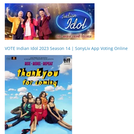
VOTE Indian Idol 2023 Season 14 | SonyLiv App Voting Online