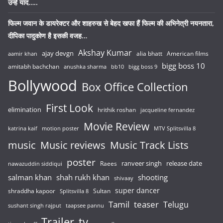
उन्हें याद…..
फिल्म जवान के डायरेक्टर और शाहरुख से बेहद खफा हैं फिल्म की अभिनेत्री नयनतारा,
दीपिका पादुकोण है इसकी वजह…
Akshay Kumar
ajay devgn
alia bhatt
American films
aamir khan
bigg boss 10
amitabh bachchan
anushka sharma
bb10
bigg boss 9
Bollywood
Box Office Collection
First Look
elimination
hrithik roshan
jacqueline fernandez
Movie Review
katrina kaif
motion poster
MTV Splitsvilla 8
music
Music reviews
Music Track Lists
poster
release date
Raees
ranveer singh
nawazuddin siddiqui
salman khan
shah rukh khan
shooting
shivaay
super dancer
shraddha kapoor
Sultan
Splitsvilla 8
Tamil
teaser
Telugu
sushant singh rajput
taapsee pannu
Trailer
tv