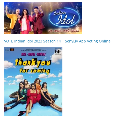
VOTE Indian Idol 2023 Season 14 | SonyLiv App Voting Online