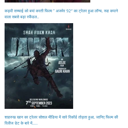
कड़वी सच्चाई को बयां करती फिल्म ” अजमेर 92″ का ट्रेलर हुआ लॉन्च, रूह कपाने
वाला सबसे बड़ा स्कैंडल..
शाहरुख खान का ट्रेलर सोशल मीडिया में सारे रिकॉर्ड तोड़ता हुआ, जानिए फिल्म की
रिलीज डेट के बारे में…..