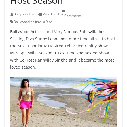
Host Season
Bollywood Farm
May 3, 2016
0 Comments
Bollywood
,
splitsvilla 9
,
tv
Bollywood Actress and Very Famous Splitsvilla host
Sizzling Diva Sunny Leone one more time all set to host
the Most Popular MTV Aired Television reality show
MTV Splitsvilla Season 9. Last time she hosted Show
with Co Host Rannvijay Singha and it became the most
loved season.