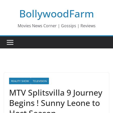
Skip
BollywoodFarm
to
content
Movies News Corner | Gossips | Reviews
REALITY SHOW
TELEVISION
MTV Splitsvilla 9 Journey
Begins ! Sunny Leone to