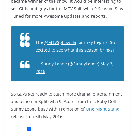
became Winner of the show. It would be Interesting to
see Girls and guys for the MTV Splitsvilla 9 Season. Stay
Tuned for more Awesome updates and reports.
The
@MTVSplitsvilla
journey begins! So
excited to see what this season brings!
— Sunny Leone (@SunnyLeone)
May 3,
2016
So Guys get ready to catch more drama, entertainment
and action in Splitsvilla 9. Apart from this, Baby Doll
Sunny Leone busy with Promotion of
One Night Stand
releases on 6th May 2016