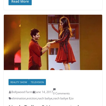
Read More
REALITY SHOW
TELEVISION
Bollywood Farm
June 14, 2017
0 Comments
elimination
,
eviction
,
nach baliye
,
nach baliye 8
,
tv