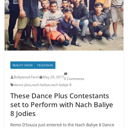
REALITY SHOW
TELEVISION
Bollywood Farm
May 29, 2017
0 Comments
dance plus
,
nach baliye
,
nach baliye 8
These Dance Plus Contestants
set to Perform with Nach Baliye
8 Jodies
Remo D’Souza Just entered to the Nach Baliye 8 Dance