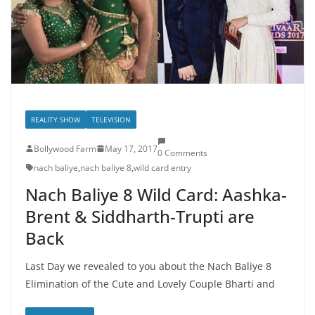
REALITY SHOW
TELEVISION
Bollywood Farm
May 17, 2017
0 Comments
nach baliye
,
nach baliye 8
,
wild card entry
Nach Baliye 8 Wild Card: Aashka-
Brent & Siddharth-Trupti are
Back
Last Day we revealed to you about the Nach Baliye 8
Elimination of the Cute and Lovely Couple Bharti and