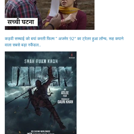
कड़वी सच्चाई को बयां करती फिल्म ” अजमेर 92″ का ट्रेलर हुआ लॉन्च, रूह कपाने
वाला सबसे बड़ा स्कैंडल..