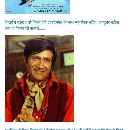
बेहतरीन कॉन्टेंट की फिल्में देंगी एंटरटेनमेंट के साथ सामाजिक संदेश, अक्टूबर महीना
लाया है फिल्मों की सौगात……