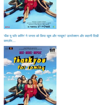
‘थैंक यू फॉर कमिंग’ ने जनता को किया खुश और नाखुश? डायरेक्शन और कहानी दिखी
कमज़ोर….