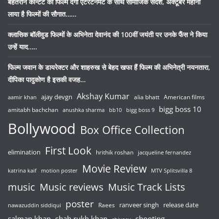
बेहतरीन कॉन्टेंट की फिल्में देंगी एंटरटेनमेंट के साथ सामाजिक संदेश, अक्टूबर महीना
लाया है फिल्मों की सौगात……
क्लासिक बॉलीवुड फिल्मों के अभिनेता देवानंद की 100वीं जयंती पर उनके फैंस ने किया
उन्हें याद…..
फिल्म जवान के डायरेक्टर और शाहरुख से बेहद खफा हैं फिल्म की अभिनेत्री नयनतारा,
दीपिका पादुकोण है इसकी वजह…
Akshay Kumar
ajay devgn
alia bhatt
American films
aamir khan
bigg boss 10
amitabh bachchan
anushka sharma
bb10
bigg boss 9
Bollywood
Box Office Collection
First Look
elimination
hrithik roshan
jacqueline fernandez
Movie Review
katrina kaif
motion poster
MTV Splitsvilla 8
music
Music reviews
Music Track Lists
poster
release date
Raees
ranveer singh
nawazuddin siddiqui
salman khan
shah rukh khan
shooting