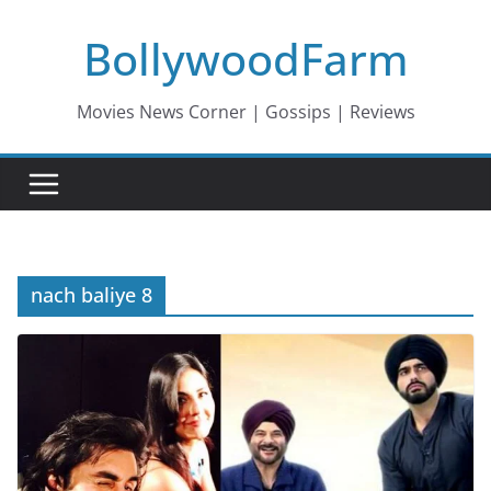
Skip
BollywoodFarm
to
content
Movies News Corner | Gossips | Reviews
nach baliye 8