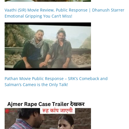
Vaathi (SIR) Movie Review, Public Response | Dhanush Starrer
Emotional Gripping You Can’t Miss!
Pathan Movie Public Response – SRK’s Comeback and
Salman’s Cameo is the Only Talk!