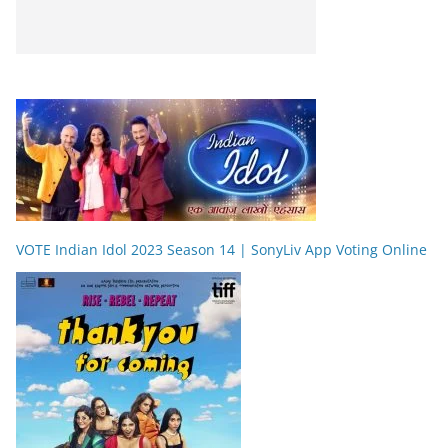
VOTE Indian Idol 2023 Season 14 | SonyLiv App Voting Online