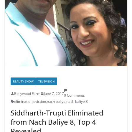
REALITY SHOW
TELEVISION
Bollywood Farm
June 7, 2017
0 Comments
elimination
,
eviction
,
nach baliye
,
nach baliye 8
Siddharth-Trupti Eliminated
from Nach Baliye 8, Top 4
Revealed