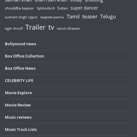
shivaay
super dancer
shraddha kapoor
Sultan
Splitsvilla 8
Tamil
teaser
Telugu
sushant singh rajput
taapsee pannu
Trailer
tv
tiger shroff
varun dhawan
Bollywood news
Box Office Collection
Box Office News
CELEBRITY LIFE
Movie Explore
Movie Review
Music reviews
Music Track Lists