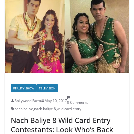
REALITY SHOW
TELEVISION
Bollywood Farm
May 10, 2017
0 Comments
nach baliye
,
nach baliye 8
,
wild card entry
Nach Baliye 8 Wild Card Entry
Contestants: Look Who’s Back