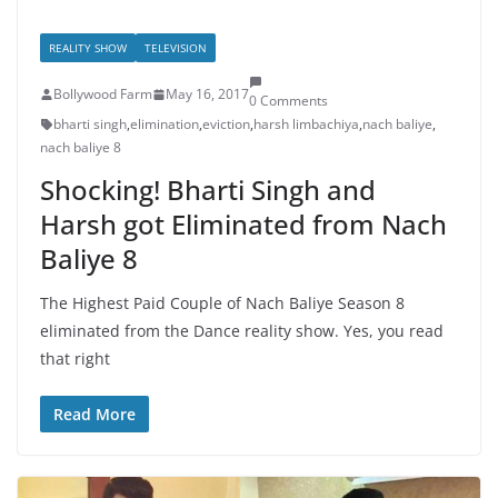
REALITY SHOW
TELEVISION
Bollywood Farm
May 16, 2017
0 Comments
bharti singh
,
elimination
,
eviction
,
harsh limbachiya
,
nach baliye
,
nach baliye 8
Shocking! Bharti Singh and
Harsh got Eliminated from Nach
Baliye 8
The Highest Paid Couple of Nach Baliye Season 8
eliminated from the Dance reality show. Yes, you read
that right
Read More