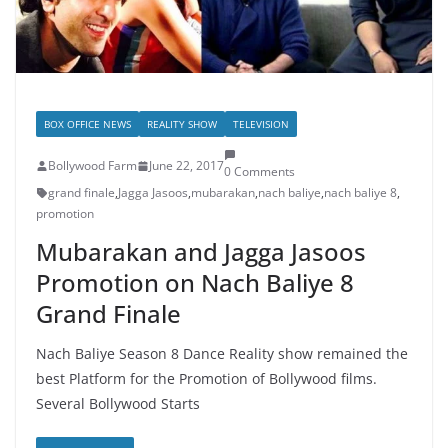
BOX OFFICE NEWS
REALITY SHOW
TELEVISION
Bollywood Farm
June 22, 2017
0 Comments
grand finale
,
Jagga Jasoos
,
mubarakan
,
nach baliye
,
nach baliye 8
,
promotion
Mubarakan and Jagga Jasoos
Promotion on Nach Baliye 8
Grand Finale
Nach Baliye Season 8 Dance Reality show remained the
best Platform for the Promotion of Bollywood films.
Several Bollywood Starts