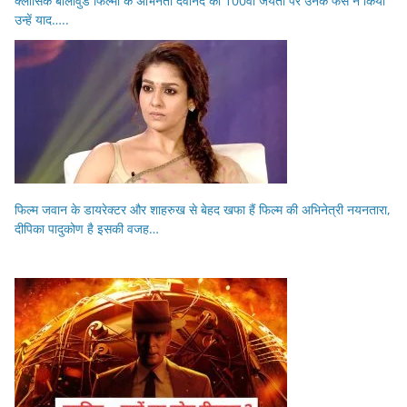
क्लासिक बॉलीवुड फिल्मों के अभिनेता देवानंद की 100वीं जयंती पर उनके फैंस ने किया
उन्हें याद…..
फिल्म जवान के डायरेक्टर और शाहरुख से बेहद खफा हैं फिल्म की अभिनेत्री नयनतारा,
दीपिका पादुकोण है इसकी वजह…