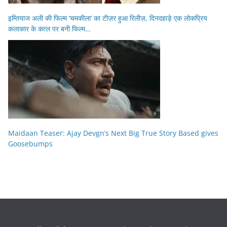
इम्तियाज अली की फिल्म ‘चमकीला’ का टीज़र हुआ रिलीज़, दिनदहाड़े एक लोकप्रिय
कलाकार के कत्ल पर बनी फिल्म…
Maidaan Teaser: Ajay Devgn’s Next Big True Story Based gives
Goosebumps