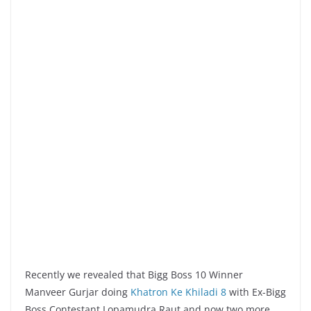
Recently we revealed that Bigg Boss 10 Winner
Manveer Gurjar doing
Khatron Ke Khiladi 8
with Ex-Bigg
Boss Contestant Lopamudra Raut and now two more