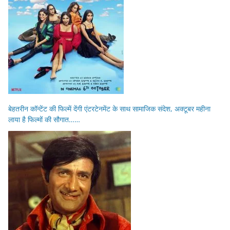
बेहतरीन कॉन्टेंट की फिल्में देंगी एंटरटेनमेंट के साथ सामाजिक संदेश, अक्टूबर महीना
लाया है फिल्मों की सौगात……