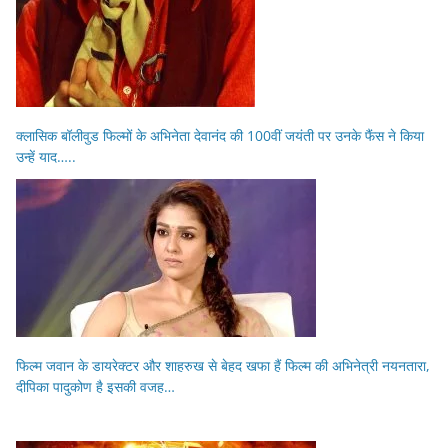
क्लासिक बॉलीवुड फिल्मों के अभिनेता देवानंद की 100वीं जयंती पर उनके फैंस ने किया
उन्हें याद…..
फिल्म जवान के डायरेक्टर और शाहरुख से बेहद खफा हैं फिल्म की अभिनेत्री नयनतारा,
दीपिका पादुकोण है इसकी वजह…