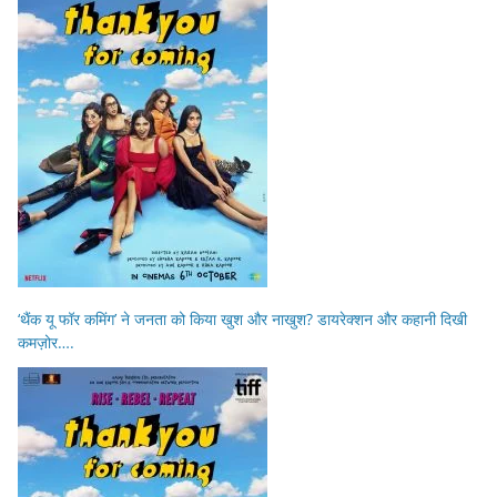
‘थैंक यू फॉर कमिंग’ ने जनता को किया खुश और नाखुश? डायरेक्शन और कहानी दिखी
कमज़ोर….