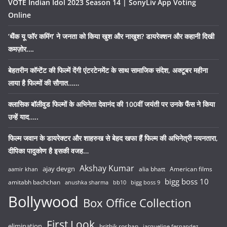
VOTE Indian Idol 2023 Season 14 | SonyLiv App Voting
Online
‘थैंक यू फॉर कमिंग’ ने जनता को किया खुश और नाखुश? डायरेक्शन और कहानी दिखी
कमज़ोर….
बेहतरीन कॉन्टेंट की फिल्में देंगी एंटरटेनमेंट के साथ सामाजिक संदेश, अक्टूबर महीना
लाया है फिल्मों की सौगात……
क्लासिक बॉलीवुड फिल्मों के अभिनेता देवानंद की 100वीं जयंती पर उनके फैंस ने किया
उन्हें याद…..
फिल्म जवान के डायरेक्टर और शाहरुख से बेहद खफा हैं फिल्म की अभिनेत्री नयनतारा,
दीपिका पादुकोण है इसकी वजह…
Akshay Kumar
ajay devgn
alia bhatt
American films
aamir khan
bigg boss 10
amitabh bachchan
anushka sharma
bb10
bigg boss 9
Bollywood
Box Office Collection
First Look
elimination
hrithik roshan
jacqueline fernandez