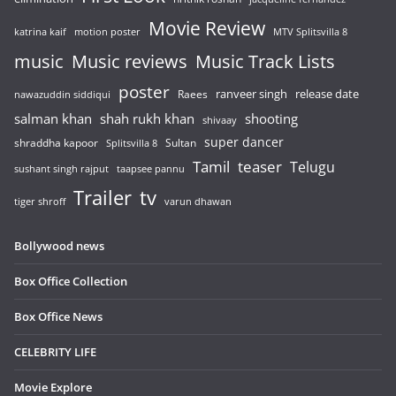
Movie Review
katrina kaif
motion poster
MTV Splitsvilla 8
music
Music reviews
Music Track Lists
poster
release date
Raees
ranveer singh
nawazuddin siddiqui
salman khan
shah rukh khan
shooting
shivaay
super dancer
shraddha kapoor
Sultan
Splitsvilla 8
Tamil
teaser
Telugu
sushant singh rajput
taapsee pannu
Trailer
tv
tiger shroff
varun dhawan
Bollywood news
Box Office Collection
Box Office News
CELEBRITY LIFE
Movie Explore