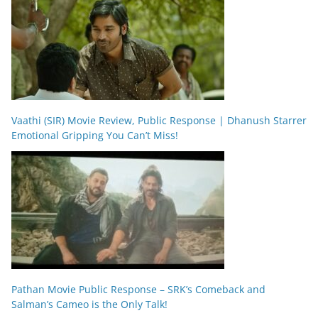
Vaathi (SIR) Movie Review, Public Response | Dhanush Starrer
Emotional Gripping You Can’t Miss!
Pathan Movie Public Response – SRK’s Comeback and
Salman’s Cameo is the Only Talk!