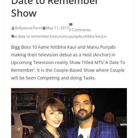
Date to Remember’
Show
Bollywood Farm
May 11, 2017
0 Comments
a date to remember
,
host
,
manu punjabi
,
nitibha kaul
,
tv
Bigg Boss 10 Fame Nitibha Kaul and Manu Punjabi
making their television debut as a Host (Anchor) in
Upcoming Television reality Show Titled MTV ‘A Date To
Remember’. It is the Couple-Based Show where Couple
will be Seen Competing and doing Tasks.