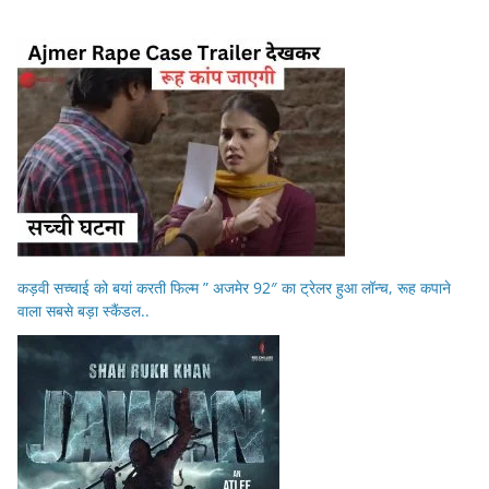
कड़वी सच्चाई को बयां करती फिल्म ” अजमेर 92″ का ट्रेलर हुआ लॉन्च, रूह कपाने
वाला सबसे बड़ा स्कैंडल..