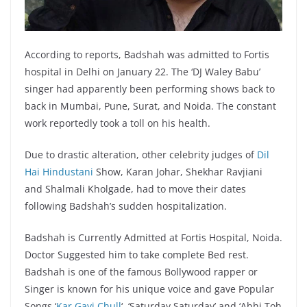
According to reports, Badshah was admitted to Fortis
hospital in Delhi on January 22. The ‘DJ Waley Babu’
singer had apparently been performing shows back to
back in Mumbai, Pune, Surat, and Noida. The constant
work reportedly took a toll on his health.
Due to drastic alteration, other celebrity judges of
Dil
Hai Hindustani
Show, Karan Johar, Shekhar Ravjiani
and Shalmali Kholgade, had to move their dates
following Badshah’s sudden hospitalization.
Badshah is Currently Admitted at Fortis Hospital, Noida.
Doctor Suggested him to take complete Bed rest.
Badshah is one of the famous Bollywood rapper or
Singer is known for his unique voice and gave Popular
Songs ‘
Kar Gayi Chull
‘, ‘Saturday Saturday’ and ‘Abhi Toh