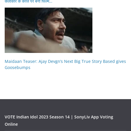
कलाकार के कत्ल पर बनी फिल्म…
Maidaan Teaser: Ajay Devgn’s Next Big True Story Based gives
Goosebumps
VOTE Indian Idol 2023 Season 14 | SonyLiv App Voting
Online