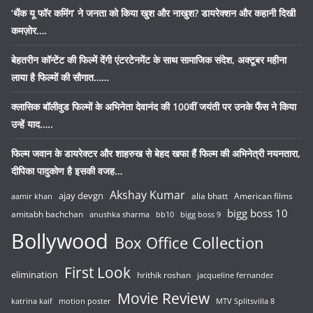
‘थैंक यू फॉर कमिंग’ ने जनता को किया खुश और नाखुश? डायरेक्शन और कहानी दिखी
कमज़ोर….
बेहतरीन कॉन्टेंट की फिल्में देंगी एंटरटेनमेंट के साथ सामाजिक संदेश, अक्टूबर महीना
लाया है फिल्मों की सौगात……
क्लासिक बॉलीवुड फिल्मों के अभिनेता देवानंद की 100वीं जयंती पर उनके फैंस ने किया
उन्हें याद…..
फिल्म जवान के डायरेक्टर और शाहरुख से बेहद खफा हैं फिल्म की अभिनेत्री नयनतारा,
दीपिका पादुकोण है इसकी वजह…
Akshay Kumar
ajay devgn
alia bhatt
American films
aamir khan
bigg boss 10
amitabh bachchan
anushka sharma
bb10
bigg boss 9
Bollywood
Box Office Collection
First Look
elimination
hrithik roshan
jacqueline fernandez
Movie Review
katrina kaif
motion poster
MTV Splitsvilla 8