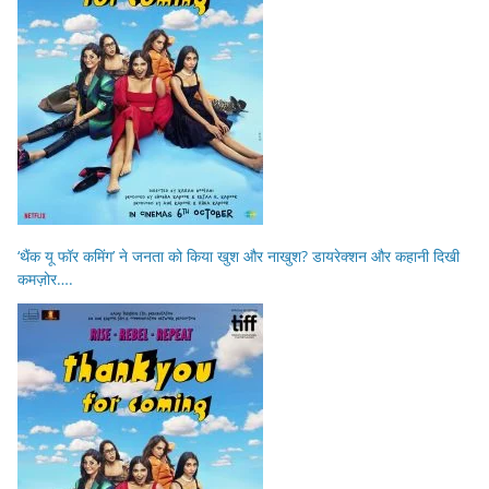
‘थैंक यू फॉर कमिंग’ ने जनता को किया खुश और नाखुश? डायरेक्शन और कहानी दिखी
कमज़ोर….