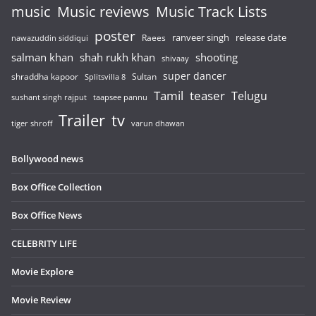
music
Music reviews
Music Track Lists
poster
release date
Raees
ranveer singh
nawazuddin siddiqui
salman khan
shah rukh khan
shooting
shivaay
super dancer
shraddha kapoor
Sultan
Splitsvilla 8
Tamil
teaser
Telugu
sushant singh rajput
taapsee pannu
Trailer
tv
tiger shroff
varun dhawan
Bollywood news
Box Office Collection
Box Office News
CELEBRITY LIFE
Movie Explore
Movie Review