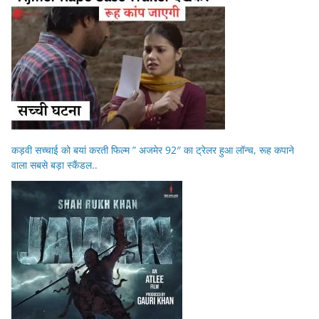
कड़वी सच्चाई को बयां करती फिल्म ” अजमेर 92″ का ट्रेलर हुआ लॉन्च, रूह कपाने
वाला सबसे बड़ा स्कैंडल..