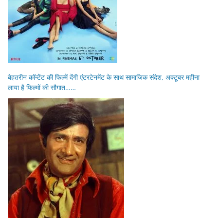
बेहतरीन कॉन्टेंट की फिल्में देंगी एंटरटेनमेंट के साथ सामाजिक संदेश, अक्टूबर महीना
लाया है फिल्मों की सौगात……