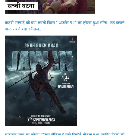
कड़वी सच्चाई को बयां करती फिल्म ” अजमेर 92″ का ट्रेलर हुआ लॉन्च, रूह कपाने
वाला सबसे बड़ा स्कैंडल..
शाहरुख खान का ट्रेलर सोशल मीडिया में सारे रिकॉर्ड तोड़ता हुआ, जानिए फिल्म की