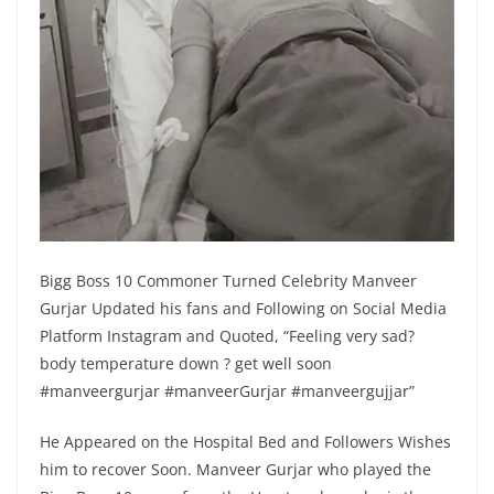
Bigg Boss 10 Commoner Turned Celebrity Manveer
Gurjar Updated his fans and Following on Social Media
Platform Instagram and Quoted, “Feeling very sad?
body temperature down ? get well soon
#manveergurjar #manveerGurjar #manveergujjar”
He Appeared on the Hospital Bed and Followers Wishes
him to recover Soon. Manveer Gurjar who played the