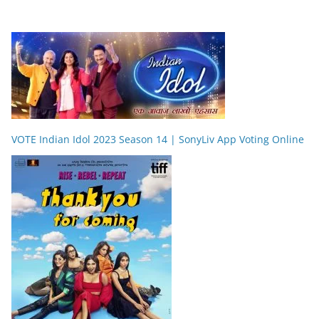
VOTE Indian Idol 2023 Season 14 | SonyLiv App Voting Online