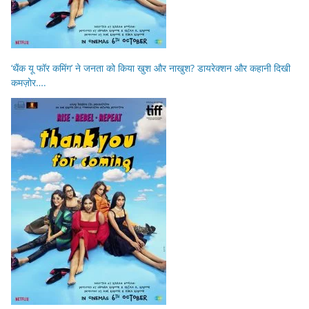
‘थैंक यू फॉर कमिंग’ ने जनता को किया खुश और नाखुश? डायरेक्शन और कहानी दिखी
कमज़ोर….