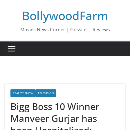
Skip
BollywoodFarm
to
content
Movies News Corner | Gossips | Reviews
REALITY SHOW
TELEVISION
Bigg Boss 10 Winner
Manveer Gurjar has