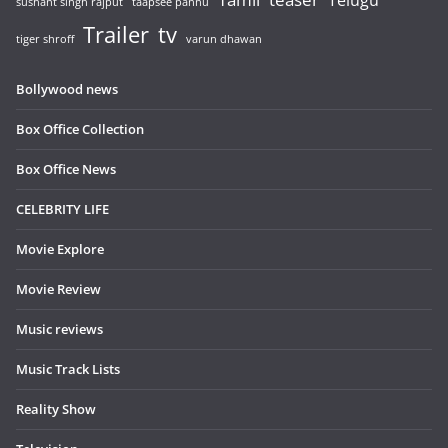
Telugu
sushant singh rajput
taapsee pannu
Trailer
tv
tiger shroff
varun dhawan
Bollywood news
Box Office Collection
Box Office News
CELEBRITY LIFE
Movie Explore
Movie Review
Music reviews
Music Track Lists
Reality Show