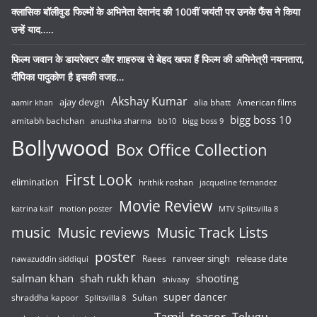
क्लासिक बॉलीवुड फिल्मों के अभिनेता देवानंद की 100वीं जयंती पर उनके फैंस ने किया
उन्हें याद…..
फिल्म जवान के डायरेक्टर और शाहरुख से बेहद खफा हैं फिल्म की अभिनेत्री नयनतारा,
दीपिका पादुकोण है इसकी वजह…
Akshay Kumar
ajay devgn
alia bhatt
American films
aamir khan
bigg boss 10
amitabh bachchan
anushka sharma
bb10
bigg boss 9
Bollywood
Box Office Collection
First Look
elimination
hrithik roshan
jacqueline fernandez
Movie Review
katrina kaif
motion poster
MTV Splitsvilla 8
music
Music reviews
Music Track Lists
poster
release date
Raees
ranveer singh
nawazuddin siddiqui
salman khan
shah rukh khan
shooting
shivaay
super dancer
shraddha kapoor
Sultan
Splitsvilla 8
Tamil
teaser