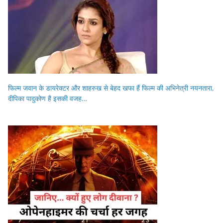
फिल्म जवान के डायरेक्टर और शाहरुख से बेहद खफा हैं फिल्म की अभिनेत्री नयनतारा,
दीपिका पादुकोण है इसकी वजह…