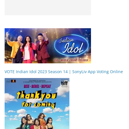
VOTE Indian Idol 2023 Season 14 | SonyLiv App Voting Online