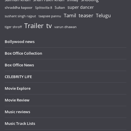
shivaay
super dancer
shraddha kapoor
Sultan
Splitsvilla 8
Tamil
teaser
Telugu
sushant singh rajput
taapsee pannu
Trailer
tv
tiger shroff
varun dhawan
Bollywood news
Box Office Collection
Box Office News
CELEBRITY LIFE
Movie Explore
Movie Review
Music reviews
Music Track Lists