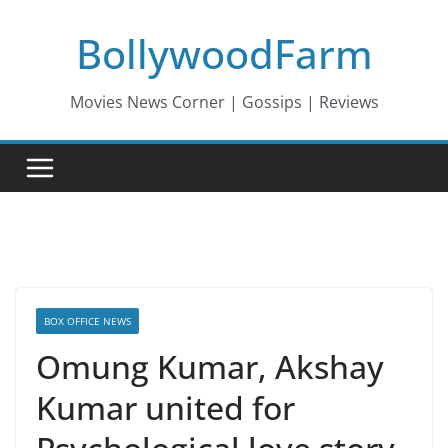
Skip
BollywoodFarm
to
content
Movies News Corner | Gossips | Reviews
BOX OFFICE NEWS
Omung Kumar, Akshay
Kumar united for