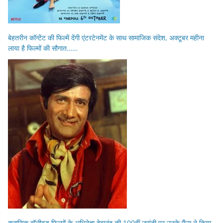
बेहतरीन कॉन्टेंट की फिल्में देंगी एंटरटेनमेंट के साथ सामाजिक संदेश, अक्टूबर महीना
लाया है फिल्मों की सौगात……
क्लासिक बॉलीवुड फिल्मों के अभिनेता देवानंद की 100वीं जयंती पर उनके फैंस ने किया