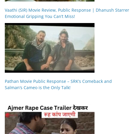
Vaathi (SIR) Movie Review, Public Response | Dhanush Starrer
Emotional Gripping You Can’t Miss!
Pathan Movie Public Response – SRK’s Comeback and
Salman’s Cameo is the Only Talk!