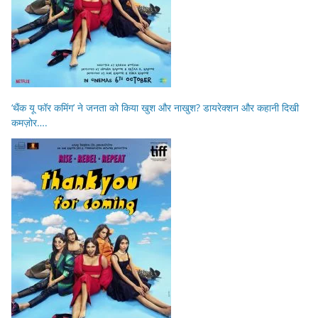
‘थैंक यू फॉर कमिंग’ ने जनता को किया खुश और नाखुश? डायरेक्शन और कहानी दिखी
कमज़ोर….