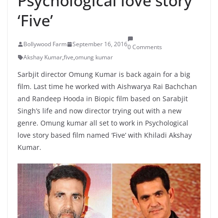
Psychological love story
‘Five’
Bollywood Farm
September 16, 2016
0 Comments
Akshay Kumar
,
five
,
omung kumar
Sarbjit director Omung Kumar is back again for a big
film. Last time he worked with Aishwarya Rai Bachchan
and Randeep Hooda in Biopic film based on Sarabjit
Singh’s life and now director trying out with a new
genre. Omung kumar all set to work in Psychological
love story based film named ‘Five’ with Khiladi Akshay
Kumar.