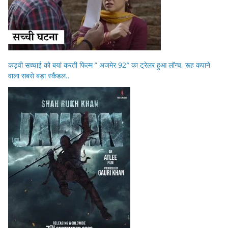
कड़वी सच्चाई को बयां करती फिल्म ” अजमेर 92″ का ट्रेलर हुआ लॉन्च, रूह कपाने
वाला सबसे बड़ा स्कैंडल..