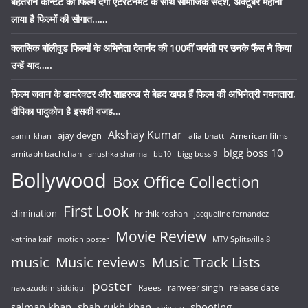
बेहतरीन कॉन्टेंट की फिल्में देंगी एंटरटेनमेंट के साथ सामाजिक संदेश, अक्टूबर महीना
लाया है फिल्मों की सौगात……
क्लासिक बॉलीवुड फिल्मों के अभिनेता देवानंद की 100वीं जयंती पर उनके फैंस ने किया
उन्हें याद…..
फिल्म जवान के डायरेक्टर और शाहरुख से बेहद खफा हैं फिल्म की अभिनेत्री नयनतारा,
दीपिका पादुकोण है इसकी वजह…
Akshay Kumar
ajay devgn
alia bhatt
American films
aamir khan
bigg boss 10
amitabh bachchan
anushka sharma
bb10
bigg boss 9
Bollywood
Box Office Collection
First Look
elimination
hrithik roshan
jacqueline fernandez
Movie Review
katrina kaif
motion poster
MTV Splitsvilla 8
music
Music reviews
Music Track Lists
poster
release date
Raees
ranveer singh
nawazuddin siddiqui
salman khan
shah rukh khan
shooting