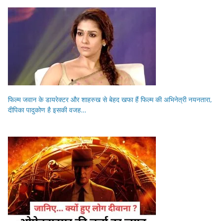
फिल्म जवान के डायरेक्टर और शाहरुख से बेहद खफा हैं फिल्म की अभिनेत्री नयनतारा,
दीपिका पादुकोण है इसकी वजह…