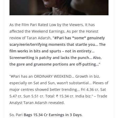
As the Film Pari Rated Low by the Viewers, It has
affected the Weekend Earnings. As per the Honest
review of Taran Adarsh,
“#Pari has *some* genuinely
scary/eerie/terrifying moments that startle you… The
film works in bits and spurts – not in entirety…
Screenwriting is patchy and lacks the punch… Also,
the gore and gruesome portions are off-putting…”
“#Pari has an ORDINARY WEEKEND… Growth in biz,
especially on Sat and Sun, wasn’t substantial… Plexes of
major centres showed better trending… Fri 4.36 cr, Sat
5.47 cr, Sun 5.51 cr. Total: ₹ 15.34 cr. India biz.” – Trade
Analyst Taran Adarsh revealed.
So, Pari
Bags 15.34 Cr Earnings in 3 Days
.