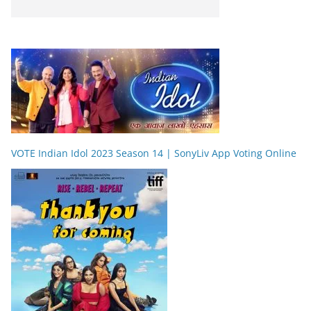
VOTE Indian Idol 2023 Season 14 | SonyLiv App Voting Online