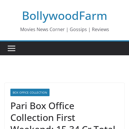
Skip
BollywoodFarm
to
content
Movies News Corner | Gossips | Reviews
BOX OFFICE COLLECTION
Pari Box Office
Collection First