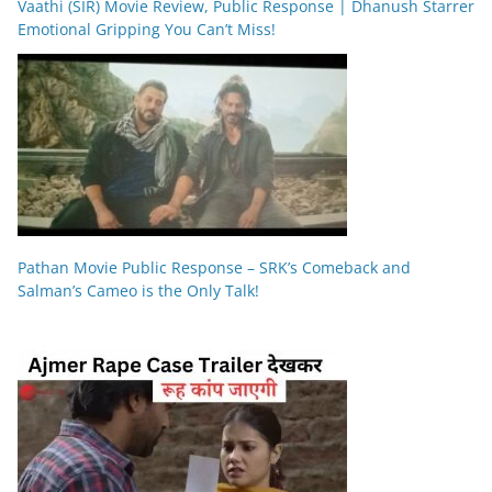
Vaathi (SIR) Movie Review, Public Response | Dhanush Starrer
Emotional Gripping You Can’t Miss!
Pathan Movie Public Response – SRK’s Comeback and
Salman’s Cameo is the Only Talk!