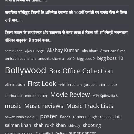
क्लासिक बॉलीवुड फिल्मों के अभिनेता देवानंद की 100वीं जयंती पर उनके फैंस ने किया
उन्हें याद…..
फिल्म जवान के डायरेक्टर और शाहरुख से बेहद खफा हैं फिल्म की अभिनेत्री नयनतारा,
दीपिका पादुकोण है इसकी वजह…
Akshay Kumar
ajay devgn
alia bhatt
American films
aamir khan
bigg boss 10
amitabh bachchan
anushka sharma
bb10
bigg boss 9
Bollywood
Box Office Collection
First Look
elimination
hrithik roshan
jacqueline fernandez
Movie Review
katrina kaif
motion poster
MTV Splitsvilla 8
music
Music reviews
Music Track Lists
poster
release date
Raees
ranveer singh
nawazuddin siddiqui
salman khan
shah rukh khan
shooting
shivaay
super dancer
shraddha kapoor
Sultan
Splitsvilla 8