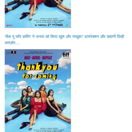
‘थैंक यू फॉर कमिंग’ ने जनता को किया खुश और नाखुश? डायरेक्शन और कहानी दिखी
कमज़ोर….