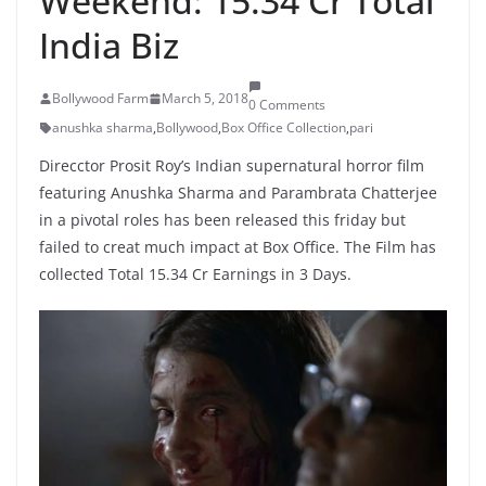
Weekend: 15.34 Cr Total
India Biz
Bollywood Farm
March 5, 2018
0 Comments
anushka sharma
,
Bollywood
,
Box Office Collection
,
pari
Direcctor Prosit Roy’s Indian supernatural horror film
featuring Anushka Sharma and Parambrata Chatterjee
in a pivotal roles has been released this friday but
failed to creat much impact at Box Office. The Film has
collected Total 15.34 Cr Earnings in 3 Days.