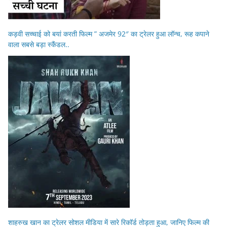
कड़वी सच्चाई को बयां करती फिल्म ” अजमेर 92″ का ट्रेलर हुआ लॉन्च, रूह कपाने
वाला सबसे बड़ा स्कैंडल..
शाहरुख खान का ट्रेलर सोशल मीडिया में सारे रिकॉर्ड तोड़ता हुआ, जानिए फिल्म की