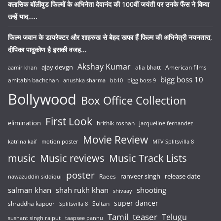
क्लासिक बॉलीवुड फिल्मों के अभिनेता देवानंद की 100वीं जयंती पर उनके फैंस ने किया
उन्हें याद…..
फिल्म जवान के डायरेक्टर और शाहरुख से बेहद खफा हैं फिल्म की अभिनेत्री नयनतारा,
दीपिका पादुकोण है इसकी वजह…
Akshay Kumar
ajay devgn
alia bhatt
American films
aamir khan
bigg boss 10
amitabh bachchan
anushka sharma
bb10
bigg boss 9
Bollywood
Box Office Collection
First Look
elimination
hrithik roshan
jacqueline fernandez
Movie Review
katrina kaif
motion poster
MTV Splitsvilla 8
music
Music reviews
Music Track Lists
poster
release date
Raees
ranveer singh
nawazuddin siddiqui
salman khan
shah rukh khan
shooting
shivaay
super dancer
shraddha kapoor
Sultan
Splitsvilla 8
Tamil
teaser
Telugu
sushant singh rajput
taapsee pannu