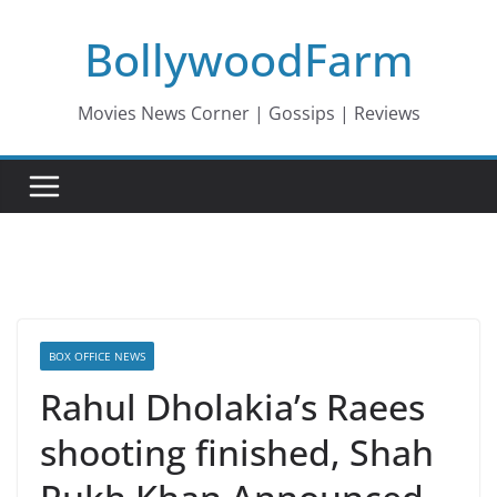
Skip
BollywoodFarm
to
content
Movies News Corner | Gossips | Reviews
BOX OFFICE NEWS
Rahul Dholakia’s Raees
shooting finished, Shah