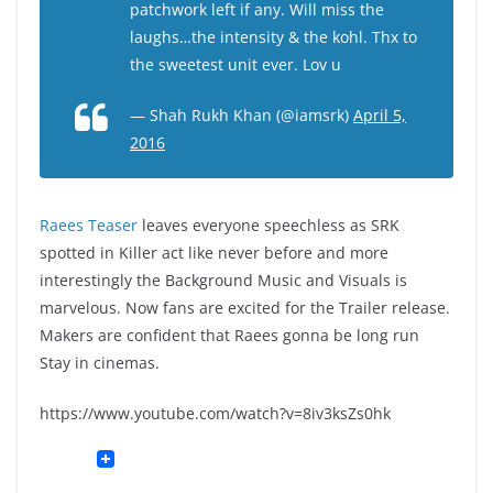
patchwork left if any. Will miss the
laughs…the intensity & the kohl. Thx to
the sweetest unit ever. Lov u
— Shah Rukh Khan (@iamsrk)
April 5,
2016
Raees Teaser
leaves everyone speechless as SRK
spotted in Killer act like never before and more
interestingly the Background Music and Visuals is
marvelous. Now fans are excited for the Trailer release.
Makers are confident that Raees gonna be long run
Stay in cinemas.
https://www.youtube.com/watch?v=8iv3ksZs0hk