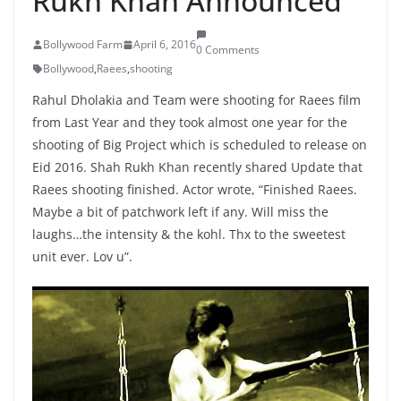
Rukh Khan Announced
Bollywood Farm
April 6, 2016
0 Comments
Bollywood
,
Raees
,
shooting
Rahul Dholakia and Team were shooting for Raees film
from Last Year and they took almost one year for the
shooting of Big Project which is scheduled to release on
Eid 2016. Shah Rukh Khan recently shared Update that
Raees shooting finished. Actor wrote, “Finished Raees.
Maybe a bit of patchwork left if any. Will miss the
laughs…the intensity & the kohl. Thx to the sweetest
unit ever. Lov u”.