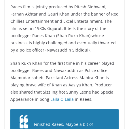
Raees film is jointly produced by Ritesh Sidhwani,
Farhan Akhtar and Gauri Khan under the banner of Red
Chillies Entertainment and Excel Entertainment. The
film is set in 1980s Gujarat. It tells the story of the
bootlegger Raees Khan (Shah Rukh Khan) whose
business is highly challenged and eventually thwarted
by a police officer (Nawazuddin Siddiqui).
Shah Rukh Khan for the first time in his career played
bootlegger Raees and Nawazuddin as Police officer
Majmudar saheb. Pakistani Actress Mahira Khan is
playing brave wife of Khan as Aasiya Khan. Producer
also shared that Sizzling hot Sunny Leone had Special
Appearance in Song
Laila O Laila
in Raees.
Finished Raees. Maybe a bit of