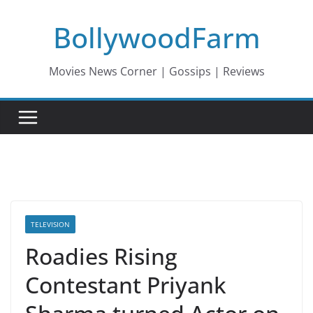
Skip
BollywoodFarm
to
content
Movies News Corner | Gossips | Reviews
TELEVISION
Roadies Rising
Contestant Priyank