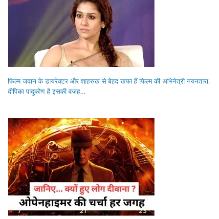
फिल्म जवान के डायरेक्टर और शाहरुख से बेहद खफा हैं फिल्म की अभिनेत्री नयनतारा,
दीपिका पादुकोण है इसकी वजह…