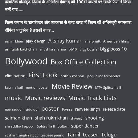
क्लासिक बॉलीवुड फिल्मों के अभिनेता देवानंद की 100वीं जयंती पर उनके फैंस ने किया
उन्हें याद…..
फिल्म जवान के डायरेक्टर और शाहरुख से बेहद खफा हैं फिल्म की अभिनेत्री नयनतारा,
दीपिका पादुकोण है इसकी वजह…
Akshay Kumar
ajay devgn
alia bhatt
American films
aamir khan
bigg boss 10
amitabh bachchan
anushka sharma
bb10
bigg boss 9
Bollywood
Box Office Collection
First Look
elimination
hrithik roshan
jacqueline fernandez
Movie Review
katrina kaif
motion poster
MTV Splitsvilla 8
music
Music reviews
Music Track Lists
poster
release date
Raees
ranveer singh
nawazuddin siddiqui
salman khan
shah rukh khan
shooting
shivaay
super dancer
shraddha kapoor
Sultan
Splitsvilla 8
Tamil
teaser
Telugu
sushant singh rajput
taapsee pannu