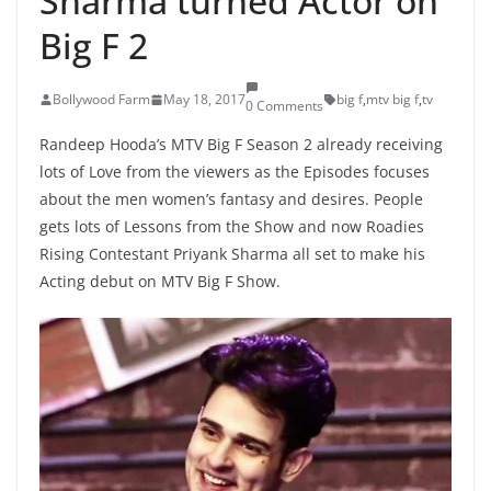
Sharma turned Actor on
Big F 2
Bollywood Farm
May 18, 2017
big f
,
mtv big f
,
tv
0 Comments
Randeep Hooda’s MTV Big F Season 2 already receiving
lots of Love from the viewers as the Episodes focuses
about the men women’s fantasy and desires. People
gets lots of Lessons from the Show and now Roadies
Rising Contestant Priyank Sharma all set to make his
Acting debut on MTV Big F Show.