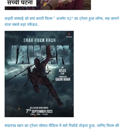
कड़वी सच्चाई को बयां करती फिल्म ” अजमेर 92″ का ट्रेलर हुआ लॉन्च, रूह कपाने
वाला सबसे बड़ा स्कैंडल..
शाहरुख खान का ट्रेलर सोशल मीडिया में सारे रिकॉर्ड तोड़ता हुआ, जानिए फिल्म की