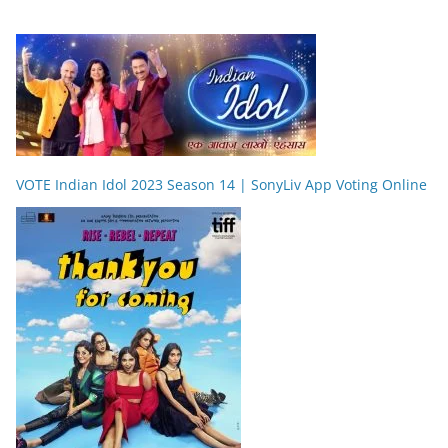
VOTE Indian Idol 2023 Season 14 | SonyLiv App Voting Online