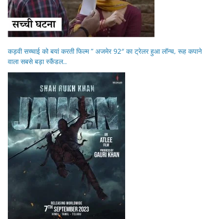
कड़वी सच्चाई को बयां करती फिल्म ” अजमेर 92″ का ट्रेलर हुआ लॉन्च, रूह कपाने
वाला सबसे बड़ा स्कैंडल..