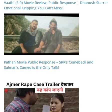
Vaathi (SIR) Movie Review, Public Response | Dhanush Starrer
Emotional Gripping You Can’t Miss!
Pathan Movie Public Response – SRK’s Comeback and
Salman’s Cameo is the Only Talk!