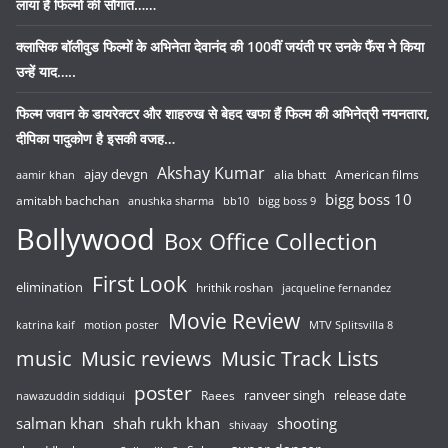
लाया है फिल्मों की सौगात……
क्लासिक बॉलीवुड फिल्मों के अभिनेता देवानंद की 100वीं जयंती पर उनके फैंस ने किया
उन्हें याद…..
फिल्म जवान के डायरेक्टर और शाहरुख से बेहद खफा हैं फिल्म की अभिनेत्री नयनतारा,
दीपिका पादुकोण है इसकी वजह…
Akshay Kumar
ajay devgn
alia bhatt
American films
aamir khan
bigg boss 10
amitabh bachchan
anushka sharma
bb10
bigg boss 9
Bollywood
Box Office Collection
First Look
elimination
hrithik roshan
jacqueline fernandez
Movie Review
katrina kaif
motion poster
MTV Splitsvilla 8
music
Music reviews
Music Track Lists
poster
release date
Raees
ranveer singh
nawazuddin siddiqui
salman khan
shah rukh khan
shooting
shivaay