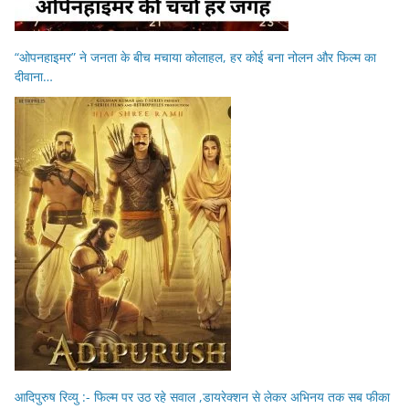
“ओपनहाइमर” ने जनता के बीच मचाया कोलाहल, हर कोई बना नोलन और फिल्म का
दीवाना…
आदिपुरुष रिव्यु :- फिल्म पर उठ रहे सवाल ,डायरेक्शन से लेकर अभिनय तक सब फीका