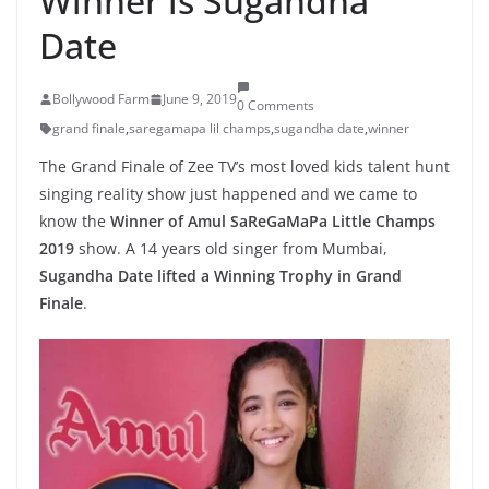
Winner is Sugandha
Date
Bollywood Farm
June 9, 2019
0 Comments
grand finale
,
saregamapa lil champs
,
sugandha date
,
winner
The Grand Finale of Zee TV’s most loved kids talent hunt
singing reality show just happened and we came to
know the
Winner of Amul SaReGaMaPa Little Champs
2019
show. A 14 years old singer from Mumbai,
Sugandha Date lifted a Winning Trophy in Grand
Finale
.