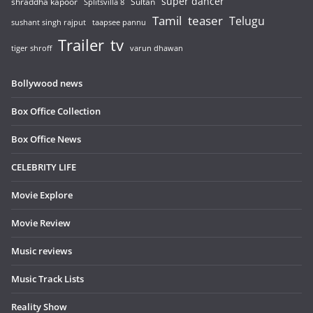
super dancer
shraddha kapoor
Sultan
Splitsvilla 8
Tamil
teaser
Telugu
sushant singh rajput
taapsee pannu
Trailer
tv
tiger shroff
varun dhawan
Bollywood news
Box Office Collection
Box Office News
CELEBRITY LIFE
Movie Explore
Movie Review
Music reviews
Music Track Lists
Reality Show