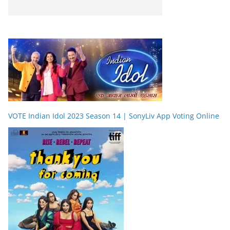
VOTE Indian Idol 2023 Season 14 | SonyLiv App Voting Online