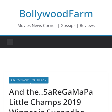
Skip
BollywoodFarm
to
content
Movies News Corner | Gossips | Reviews
REALITY SHOW
TELEVISION
And the..SaReGaMaPa
Little Champs 2019