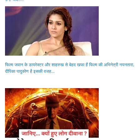
फिल्म जवान के डायरेक्टर और शाहरुख से बेहद खफा हैं फिल्म की अभिनेत्री नयनतारा,
दीपिका पादुकोण है इसकी वजह…