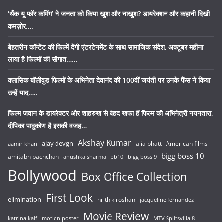
‘थैंक यू फॉर कमिंग’ ने जनता को किया खुश और नाखुश? डायरेक्शन और कहानी दिखी
कमज़ोर….
बेहतरीन कॉन्टेंट की फिल्में देंगी एंटरटेनमेंट के साथ सामाजिक संदेश, अक्टूबर महीना
लाया है फिल्मों की सौगात……
क्लासिक बॉलीवुड फिल्मों के अभिनेता देवानंद की 100वीं जयंती पर उनके फैंस ने किया
उन्हें याद…..
फिल्म जवान के डायरेक्टर और शाहरुख से बेहद खफा हैं फिल्म की अभिनेत्री नयनतारा,
दीपिका पादुकोण है इसकी वजह…
Akshay Kumar
ajay devgn
alia bhatt
American films
aamir khan
bigg boss 10
amitabh bachchan
anushka sharma
bb10
bigg boss 9
Bollywood
Box Office Collection
First Look
elimination
hrithik roshan
jacqueline fernandez
Movie Review
katrina kaif
motion poster
MTV Splitsvilla 8