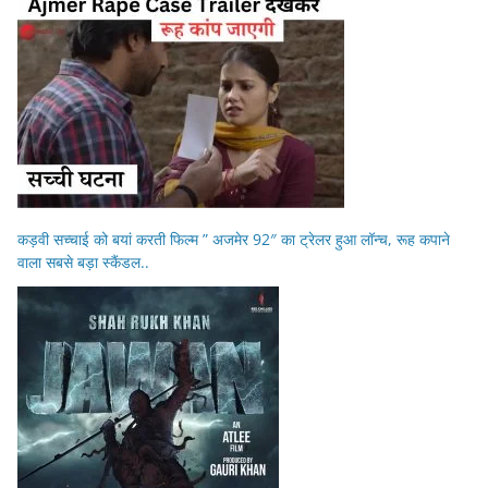
कड़वी सच्चाई को बयां करती फिल्म ” अजमेर 92″ का ट्रेलर हुआ लॉन्च, रूह कपाने
वाला सबसे बड़ा स्कैंडल..