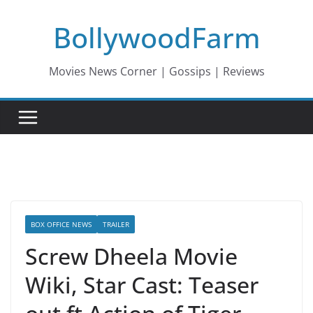
Skip
BollywoodFarm
to
content
Movies News Corner | Gossips | Reviews
BOX OFFICE NEWS
TRAILER
Screw Dheela Movie
Wiki, Star Cast: Teaser