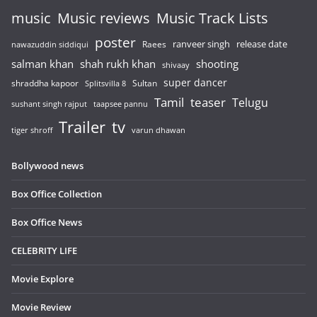
music
Music reviews
Music Track Lists
poster
release date
Raees
ranveer singh
nawazuddin siddiqui
salman khan
shah rukh khan
shooting
shivaay
super dancer
shraddha kapoor
Sultan
Splitsvilla 8
Tamil
teaser
Telugu
sushant singh rajput
taapsee pannu
Trailer
tv
tiger shroff
varun dhawan
Bollywood news
Box Office Collection
Box Office News
CELEBRITY LIFE
Movie Explore
Movie Review