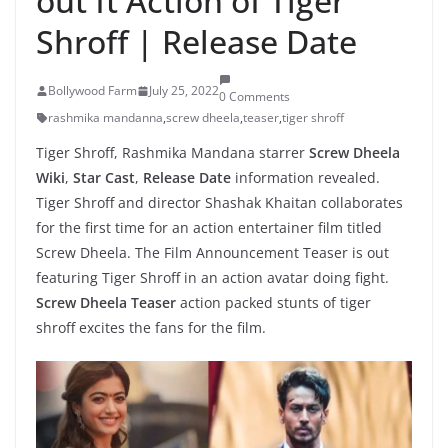
out ft Action of Tiger
Shroff | Release Date
Bollywood Farm
July 25, 2022
0 Comments
rashmika mandanna
,
screw dheela
,
teaser
,
tiger shroff
Tiger Shroff, Rashmika Mandana starrer
Screw Dheela
Wiki
,
Star Cast
,
Release Date
information revealed.
Tiger Shroff and director Shashak Khaitan collaborates
for the first time for an action entertainer film titled
Screw Dheela. The Film Announcement Teaser is out
featuring Tiger Shroff in an action avatar doing fight.
Screw Dheela Teaser
action packed stunts of tiger
shroff excites the fans for the film.