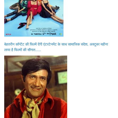
बेहतरीन कॉन्टेंट की फिल्में देंगी एंटरटेनमेंट के साथ सामाजिक संदेश, अक्टूबर महीना
लाया है फिल्मों की सौगात……