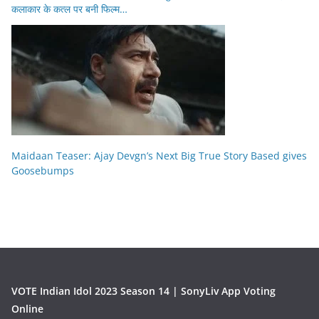
कलाकार के कत्ल पर बनी फिल्म…
Maidaan Teaser: Ajay Devgn’s Next Big True Story Based gives
Goosebumps
VOTE Indian Idol 2023 Season 14 | SonyLiv App Voting
Online