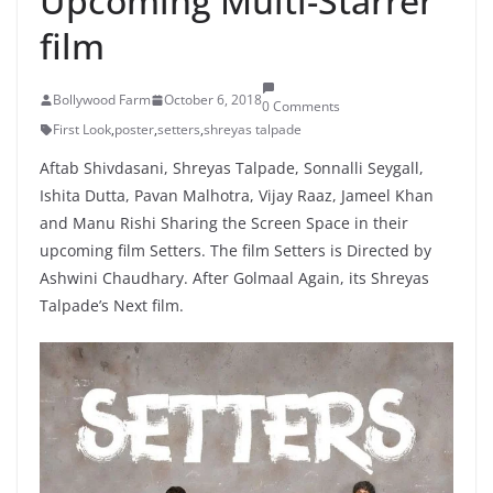
Upcoming Multi-Starrer
film
Bollywood Farm
October 6, 2018
0 Comments
First Look
,
poster
,
setters
,
shreyas talpade
Aftab Shivdasani, Shreyas Talpade, Sonnalli Seygall,
Ishita Dutta, Pavan Malhotra, Vijay Raaz, Jameel Khan
and Manu Rishi Sharing the Screen Space in their
upcoming film Setters. The film Setters is Directed by
Ashwini Chaudhary. After Golmaal Again, its Shreyas
Talpade’s Next film.