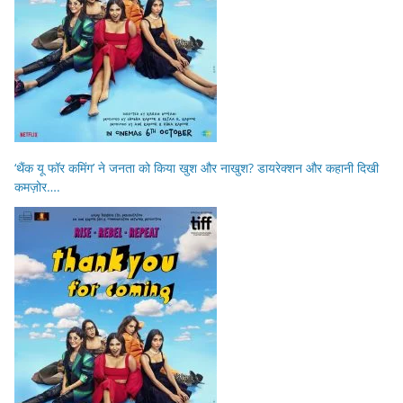
‘थैंक यू फॉर कमिंग’ ने जनता को किया खुश और नाखुश? डायरेक्शन और कहानी दिखी
कमज़ोर….