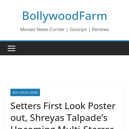
Skip
BollywoodFarm
to
content
Movies News Corner | Gossips | Reviews
BOX OFFICE NEWS
Setters First Look Poster
out, Shreyas Talpade’s