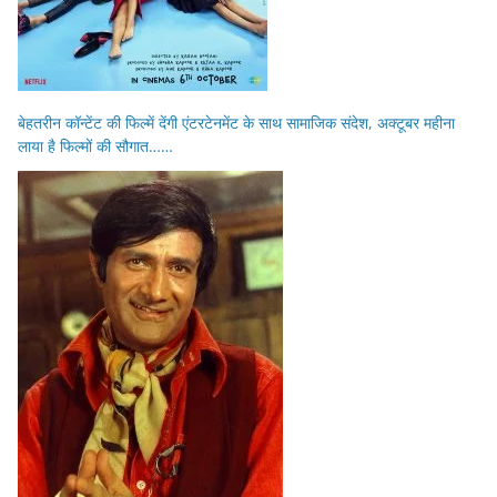
बेहतरीन कॉन्टेंट की फिल्में देंगी एंटरटेनमेंट के साथ सामाजिक संदेश, अक्टूबर महीना
लाया है फिल्मों की सौगात……