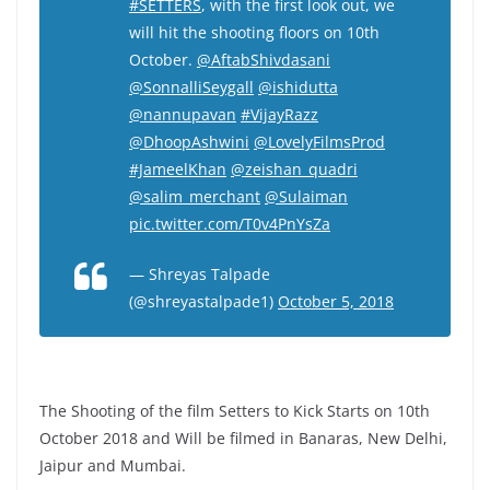
#SETTERS
, with the first look out, we
will hit the shooting floors on 10th
October.
@AftabShivdasani
@SonnalliSeygall
@ishidutta
@nannupavan
#VijayRazz
@DhoopAshwini
@LovelyFilmsProd
#JameelKhan
@zeishan_quadri
@salim_merchant
@Sulaiman
pic.twitter.com/T0v4PnYsZa
— Shreyas Talpade
(@shreyastalpade1)
October 5, 2018
The Shooting of the film Setters to Kick Starts on 10th
October 2018 and Will be filmed in Banaras, New Delhi,
Jaipur and Mumbai.