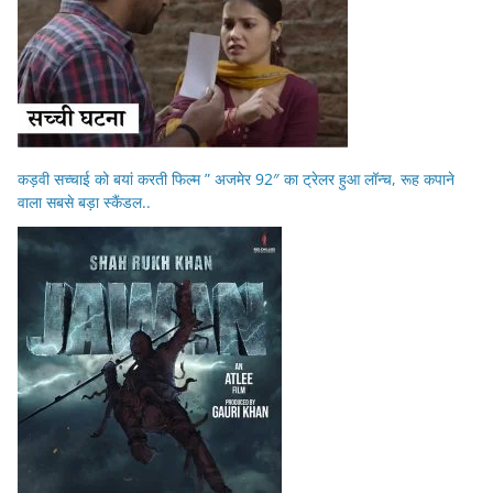
कड़वी सच्चाई को बयां करती फिल्म ” अजमेर 92″ का ट्रेलर हुआ लॉन्च, रूह कपाने
वाला सबसे बड़ा स्कैंडल..