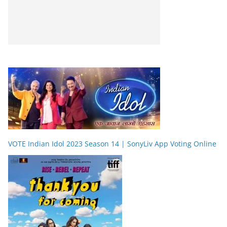
VOTE Indian Idol 2023 Season 14 | SonyLiv App Voting Online