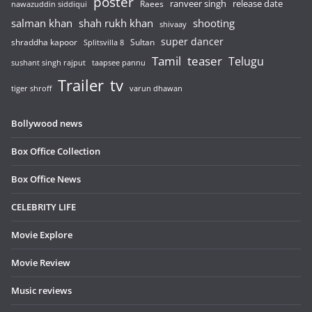
poster
release date
Raees
ranveer singh
nawazuddin siddiqui
salman khan
shah rukh khan
shooting
shivaay
super dancer
shraddha kapoor
Sultan
Splitsvilla 8
Tamil
teaser
Telugu
sushant singh rajput
taapsee pannu
Trailer
tv
tiger shroff
varun dhawan
Bollywood news
Box Office Collection
Box Office News
CELEBRITY LIFE
Movie Explore
Movie Review
Music reviews