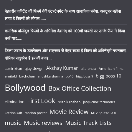
बेहतरीन कॉन्टेंट की फिल्में देंगी एंटरटेनमेंट के साथ सामाजिक संदेश, अक्टूबर महीना
लाया है फिल्मों की सौगात……
क्लासिक बॉलीवुड फिल्मों के अभिनेता देवानंद की 100वीं जयंती पर उनके फैंस ने किया
उन्हें याद…..
फिल्म जवान के डायरेक्टर और शाहरुख से बेहद खफा हैं फिल्म की अभिनेत्री नयनतारा,
दीपिका पादुकोण है इसकी वजह…
Akshay Kumar
ajay devgn
alia bhatt
American films
aamir khan
bigg boss 10
amitabh bachchan
anushka sharma
bb10
bigg boss 9
Bollywood
Box Office Collection
First Look
elimination
hrithik roshan
jacqueline fernandez
Movie Review
katrina kaif
motion poster
MTV Splitsvilla 8
music
Music reviews
Music Track Lists