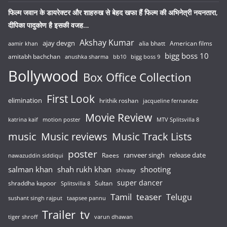
फिल्म जवान के डायरेक्टर और शाहरुख से बेहद खफा हैं फिल्म की अभिनेत्री नयनतारा,
दीपिका पादुकोण है इसकी वजह…
Akshay Kumar
ajay devgn
alia bhatt
American films
aamir khan
bigg boss 10
amitabh bachchan
anushka sharma
bb10
bigg boss 9
Bollywood
Box Office Collection
First Look
elimination
hrithik roshan
jacqueline fernandez
Movie Review
katrina kaif
motion poster
MTV Splitsvilla 8
music
Music reviews
Music Track Lists
poster
release date
Raees
ranveer singh
nawazuddin siddiqui
salman khan
shah rukh khan
shooting
shivaay
super dancer
shraddha kapoor
Sultan
Splitsvilla 8
Tamil
teaser
Telugu
sushant singh rajput
taapsee pannu
Trailer
tv
tiger shroff
varun dhawan