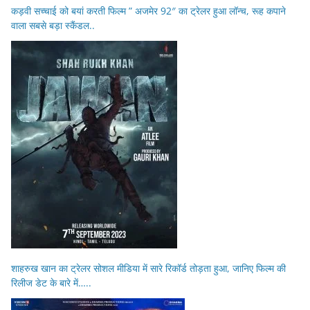
कड़वी सच्चाई को बयां करती फिल्म ” अजमेर 92″ का ट्रेलर हुआ लॉन्च, रूह कपाने
वाला सबसे बड़ा स्कैंडल..
शाहरुख खान का ट्रेलर सोशल मीडिया में सारे रिकॉर्ड तोड़ता हुआ, जानिए फिल्म की
रिलीज डेट के बारे में…..