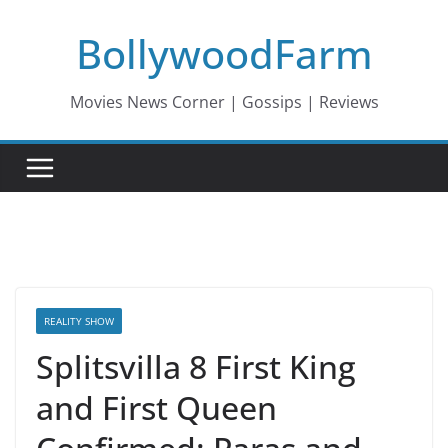
Skip
BollywoodFarm
to
content
Movies News Corner | Gossips | Reviews
REALITY SHOW
Splitsvilla 8 First King
and First Queen