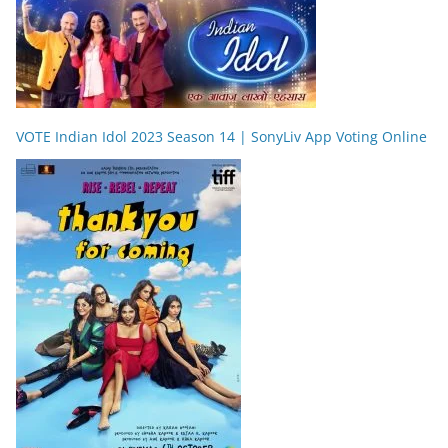
VOTE Indian Idol 2023 Season 14 | SonyLiv App Voting Online