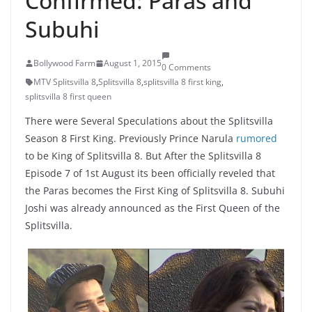
Confirmed: Paras and
Subuhi
Bollywood Farm
August 1, 2015
0 Comments
MTV Splitsvilla 8
,
Splitsvilla 8
,
splitsvilla 8 first king
,
splitsvilla 8 first queen
There were Several Speculations about the Splitsvilla
Season 8 First King. Previously Prince Narula
rumored
to be King of Splitsvilla 8. But After the Splitsvilla 8
Episode 7 of 1st August its been officially reveled that
the Paras becomes the First King of Splitsvilla 8. Subuhi
Joshi was already announced as the First Queen of the
Splitsvilla.