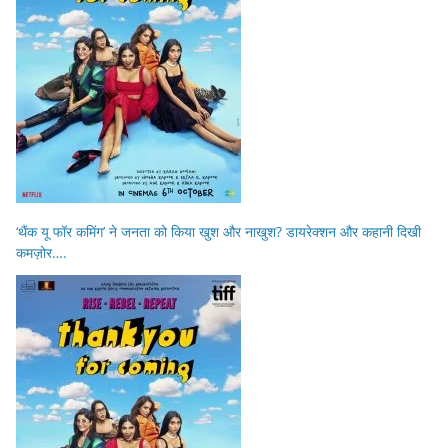
‘थैंक यू फॉर कमिंग’ ने जनता को किया खुश और नाखुश? डायरेक्शन और कहानी दिखी
कमज़ोर….