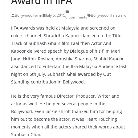
Award in IIFA
Bollywood Farm
July 6, 2015
Bollywood
,
iifa award
0 Comments
IIFA Awards was held at Malaysia and screened on
colors channel. Shraddha Kapoor danced on the Title
Track of Subhash Ghai’s film Taal then Actor Anil
Kapoor delivered speech by Dialogue of his film Meri
Jung. Hrithik Roshan, Anushka Sharma, Shahid Kapoor
also danced to Entertain the IIFa Malaysia Audience last
night on 5th July. Subhash Ghai awarded by Out
Standing contribution in Bollywood.
He is the very famous Director, Producer, Writer and
actor as well. He helped several people in the
Bollywood. Even jackie shroff thanked him for helping
him out to become the actor. It was Heart Touching
moments when all the actors shared their words about
Subhash Ghai.