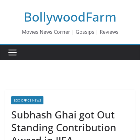
Skip
BollywoodFarm
to
content
Movies News Corner | Gossips | Reviews
BOX OFFICE NEWS
Subhash Ghai got Out
Standing Contribution