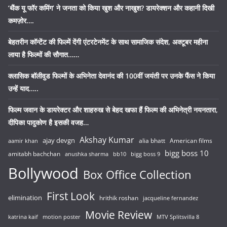
‘थैंक यू फॉर कमिंग’ ने जनता को किया खुश और नाखुश? डायरेक्शन और कहानी दिखी
कमज़ोर….
बेहतरीन कॉन्टेंट की फिल्में देंगी एंटरटेनमेंट के साथ सामाजिक संदेश, अक्टूबर महीना
लाया है फिल्मों की सौगात……
क्लासिक बॉलीवुड फिल्मों के अभिनेता देवानंद की 100वीं जयंती पर उनके फैंस ने किया
उन्हें याद…..
फिल्म जवान के डायरेक्टर और शाहरुख से बेहद खफा हैं फिल्म की अभिनेत्री नयनतारा,
दीपिका पादुकोण है इसकी वजह…
Akshay Kumar
ajay devgn
alia bhatt
American films
aamir khan
bigg boss 10
amitabh bachchan
anushka sharma
bb10
bigg boss 9
Bollywood
Box Office Collection
First Look
elimination
hrithik roshan
jacqueline fernandez
Movie Review
katrina kaif
motion poster
MTV Splitsvilla 8