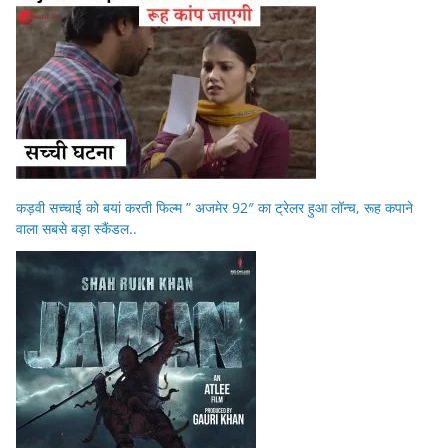
कड़वी सच्चाई को बयां करती फिल्म ” अजमेर 92″ का ट्रेलर हुआ लॉन्च, रूह कपाने
वाला सबसे बड़ा स्कैंडल..