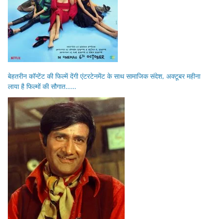
बेहतरीन कॉन्टेंट की फिल्में देंगी एंटरटेनमेंट के साथ सामाजिक संदेश, अक्टूबर महीना
लाया है फिल्मों की सौगात……