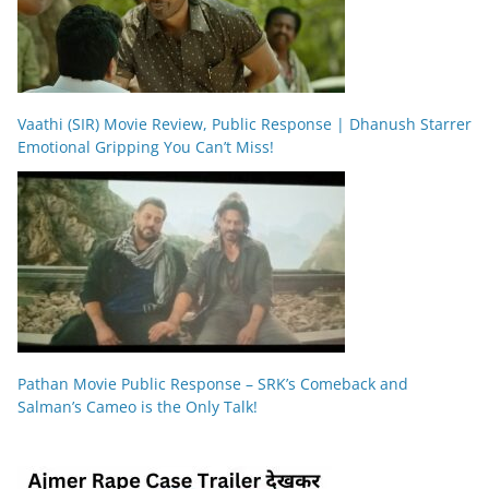
Vaathi (SIR) Movie Review, Public Response | Dhanush Starrer
Emotional Gripping You Can’t Miss!
Pathan Movie Public Response – SRK’s Comeback and
Salman’s Cameo is the Only Talk!