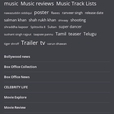
music
Music reviews
Music Track Lists
poster
release date
Raees
ranveer singh
nawazuddin siddiqui
salman khan
shah rukh khan
shooting
shivaay
super dancer
shraddha kapoor
Sultan
Splitsvilla 8
Tamil
teaser
Telugu
sushant singh rajput
taapsee pannu
Trailer
tv
tiger shroff
varun dhawan
Bollywood news
Box Office Collection
Box Office News
CELEBRITY LIFE
Movie Explore
Movie Review