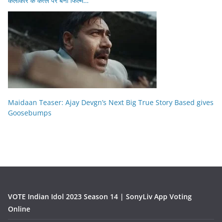
कलाकार के कत्ल पर बनी फिल्म…
Maidaan Teaser: Ajay Devgn’s Next Big True Story Based gives
Goosebumps
VOTE Indian Idol 2023 Season 14 | SonyLiv App Voting
Online