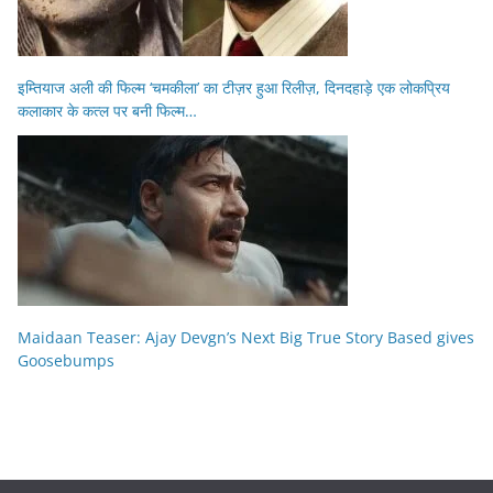
इम्तियाज अली की फिल्म ‘चमकीला’ का टीज़र हुआ रिलीज़, दिनदहाड़े एक लोकप्रिय
कलाकार के कत्ल पर बनी फिल्म…
Maidaan Teaser: Ajay Devgn’s Next Big True Story Based gives
Goosebumps