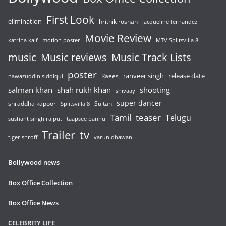
First Look
elimination
hrithik roshan
jacqueline fernandez
Movie Review
katrina kaif
motion poster
MTV Splitsvilla 8
music
Music reviews
Music Track Lists
poster
release date
Raees
ranveer singh
nawazuddin siddiqui
salman khan
shah rukh khan
shooting
shivaay
super dancer
shraddha kapoor
Sultan
Splitsvilla 8
Tamil
teaser
Telugu
sushant singh rajput
taapsee pannu
Trailer
tv
tiger shroff
varun dhawan
Bollywood news
Box Office Collection
Box Office News
CELEBRITY LIFE