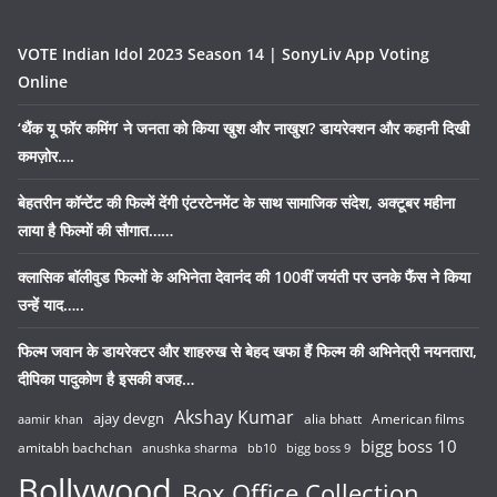
VOTE Indian Idol 2023 Season 14 | SonyLiv App Voting
Online
‘थैंक यू फॉर कमिंग’ ने जनता को किया खुश और नाखुश? डायरेक्शन और कहानी दिखी
कमज़ोर….
बेहतरीन कॉन्टेंट की फिल्में देंगी एंटरटेनमेंट के साथ सामाजिक संदेश, अक्टूबर महीना
लाया है फिल्मों की सौगात……
क्लासिक बॉलीवुड फिल्मों के अभिनेता देवानंद की 100वीं जयंती पर उनके फैंस ने किया
उन्हें याद…..
फिल्म जवान के डायरेक्टर और शाहरुख से बेहद खफा हैं फिल्म की अभिनेत्री नयनतारा,
दीपिका पादुकोण है इसकी वजह…
Akshay Kumar
ajay devgn
alia bhatt
American films
aamir khan
bigg boss 10
amitabh bachchan
anushka sharma
bb10
bigg boss 9
Bollywood
Box Office Collection