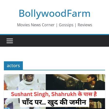
Skip
BollywoodFarm
to
content
Movies News Corner | Gossips | Reviews
actors