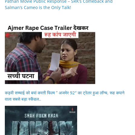
Pathan Movie Public Response – SRK’s Comeback and
Salman’s Cameo is the Only Talk!
कड़वी सच्चाई को बयां करती फिल्म ” अजमेर 92″ का ट्रेलर हुआ लॉन्च, रूह कपाने
वाला सबसे बड़ा स्कैंडल..