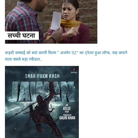
कड़वी सच्चाई को बयां करती फिल्म ” अजमेर 92″ का ट्रेलर हुआ लॉन्च, रूह कपाने
वाला सबसे बड़ा स्कैंडल..