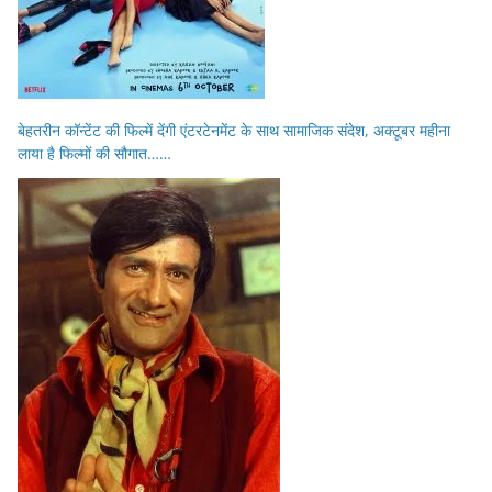
बेहतरीन कॉन्टेंट की फिल्में देंगी एंटरटेनमेंट के साथ सामाजिक संदेश, अक्टूबर महीना
लाया है फिल्मों की सौगात……