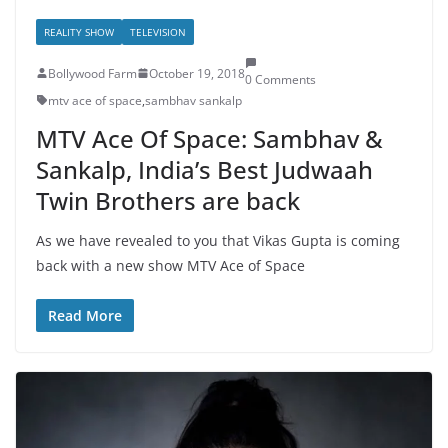
REALITY SHOW
TELEVISION
Bollywood Farm
October 19, 2018
0 Comments
mtv ace of space
,
sambhav sankalp
MTV Ace Of Space: Sambhav &
Sankalp, India’s Best Judwaah
Twin Brothers are back
As we have revealed to you that Vikas Gupta is coming
back with a new show MTV Ace of Space
Read More