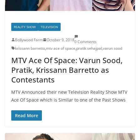
REALITY SHOW
TELEVISION
Bollywood Farm
October 9, 2018
0 Comments
krissann barretto
,
mtv ace of space
,
pratik sehajpal
,
varun sood
MTV Ace Of Space: Varun Sood,
Pratik, Krissann Barretto as
Contestants
MTV Announced their new Television Reality Show MTV
Ace Of Space which is Similar to one of the Past Shows
Read More