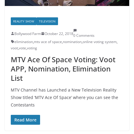
REALITY SHOW
TELEVISION
Bollywood Farm
October 22, 2018
0 Comments
elimination
,
mtv ace of space
,
nomination
,
online voting system
,
voot
,
vote
,
voting
MTV Ace Of Space Voting: Voot
APP, Nomination, Elimination
List
MTV Channel has Launched a New Television Reality
Show titled ‘MTV Ace Of Space’ where you can see the
Contestants
Read More