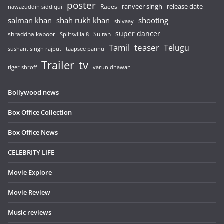
poster
release date
Raees
ranveer singh
nawazuddin siddiqui
salman khan
shah rukh khan
shooting
shivaay
super dancer
shraddha kapoor
Sultan
Splitsvilla 8
Tamil
teaser
Telugu
sushant singh rajput
taapsee pannu
Trailer
tv
tiger shroff
varun dhawan
Bollywood news
Box Office Collection
Box Office News
CELEBRITY LIFE
Movie Explore
Movie Review
Music reviews