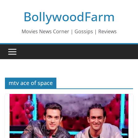
Skip
BollywoodFarm
to
content
Movies News Corner | Gossips | Reviews
mtv ace of space