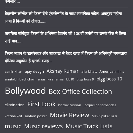
कमज़ोर….
बेहतरीन कॉन्टेंट की फिल्में देंगी एंटरटेनमेंट के साथ सामाजिक संदेश, अक्टूबर महीना
लाया है फिल्मों की सौगात……
क्लासिक बॉलीवुड फिल्मों के अभिनेता देवानंद की 100वीं जयंती पर उनके फैंस ने किया
उन्हें याद…..
फिल्म जवान के डायरेक्टर और शाहरुख से बेहद खफा हैं फिल्म की अभिनेत्री नयनतारा,
दीपिका पादुकोण है इसकी वजह…
Akshay Kumar
ajay devgn
alia bhatt
American films
aamir khan
bigg boss 10
amitabh bachchan
anushka sharma
bb10
bigg boss 9
Bollywood
Box Office Collection
First Look
elimination
hrithik roshan
jacqueline fernandez
Movie Review
katrina kaif
motion poster
MTV Splitsvilla 8
music
Music reviews
Music Track Lists