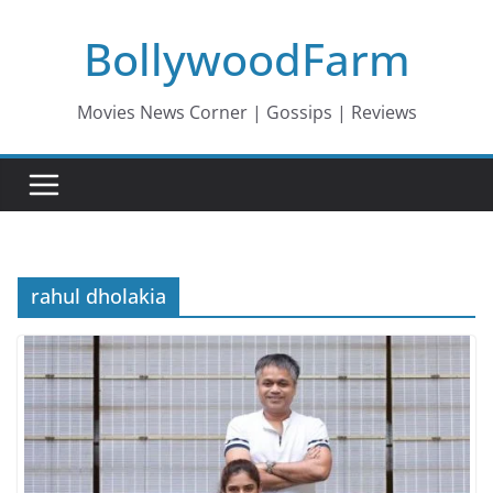
Skip
BollywoodFarm
to
content
Movies News Corner | Gossips | Reviews
rahul dholakia