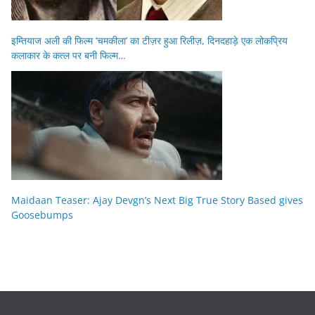
इम्तियाज अली की फिल्म ‘चमकीला’ का टीज़र हुआ रिलीज़, दिनदहाड़े एक लोकप्रिय
कलाकार के कत्ल पर बनी फिल्म…
Maidaan Teaser: Ajay Devgn’s Next Big True Story Based gives
Goosebumps