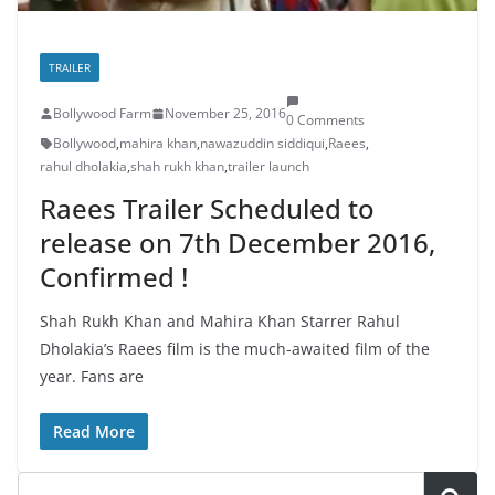
TRAILER
Bollywood Farm
November 25, 2016
0 Comments
Bollywood
,
mahira khan
,
nawazuddin siddiqui
,
Raees
,
rahul dholakia
,
shah rukh khan
,
trailer launch
Raees Trailer Scheduled to
release on 7th December 2016,
Confirmed !
Shah Rukh Khan and Mahira Khan Starrer Rahul
Dholakia’s Raees film is the much-awaited film of the
year. Fans are
Read More