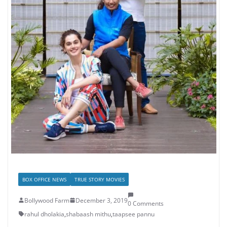
BOX OFFICE NEWS
TRUE STORY MOVIES
Bollywood Farm
December 3, 2019
0 Comments
rahul dholakia
,
shabaash mithu
,
taapsee pannu