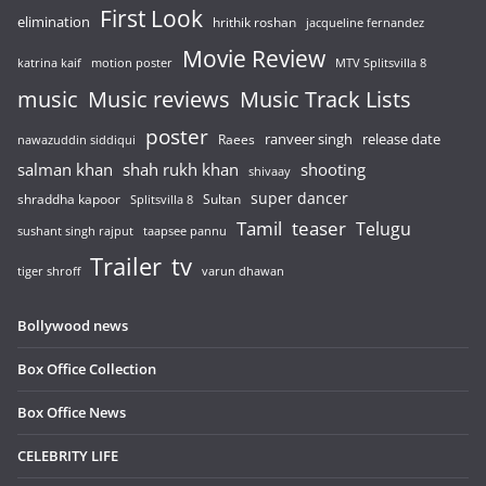
First Look
elimination
hrithik roshan
jacqueline fernandez
Movie Review
katrina kaif
motion poster
MTV Splitsvilla 8
music
Music reviews
Music Track Lists
poster
release date
Raees
ranveer singh
nawazuddin siddiqui
salman khan
shah rukh khan
shooting
shivaay
super dancer
shraddha kapoor
Sultan
Splitsvilla 8
Tamil
teaser
Telugu
sushant singh rajput
taapsee pannu
Trailer
tv
tiger shroff
varun dhawan
Bollywood news
Box Office Collection
Box Office News
CELEBRITY LIFE