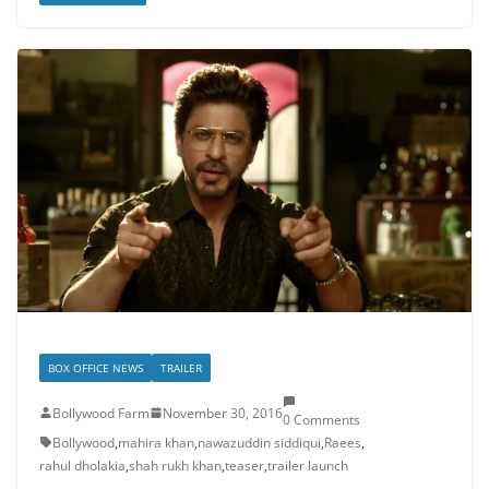
BOX OFFICE NEWS
TRAILER
Bollywood Farm
November 30, 2016
0 Comments
Bollywood
,
mahira khan
,
nawazuddin siddiqui
,
Raees
,
rahul dholakia
,
shah rukh khan
,
teaser
,
trailer launch