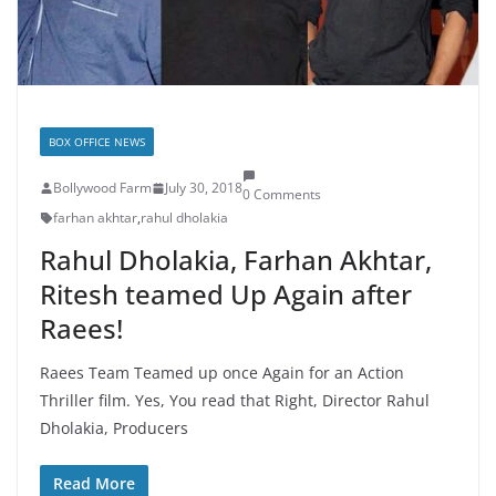
BOX OFFICE NEWS
Bollywood Farm
July 30, 2018
0 Comments
farhan akhtar
,
rahul dholakia
Rahul Dholakia, Farhan Akhtar,
Ritesh teamed Up Again after
Raees!
Raees Team Teamed up once Again for an Action
Thriller film. Yes, You read that Right, Director Rahul
Dholakia, Producers
Read More