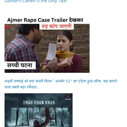
Salman’s Cameo is the Only Talk!
कड़वी सच्चाई को बयां करती फिल्म ” अजमेर 92″ का ट्रेलर हुआ लॉन्च, रूह कपाने
वाला सबसे बड़ा स्कैंडल..