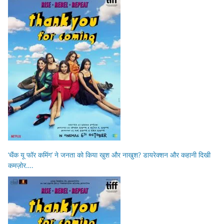
‘थैंक यू फॉर कमिंग’ ने जनता को किया खुश और नाखुश? डायरेक्शन और कहानी दिखी
कमज़ोर….