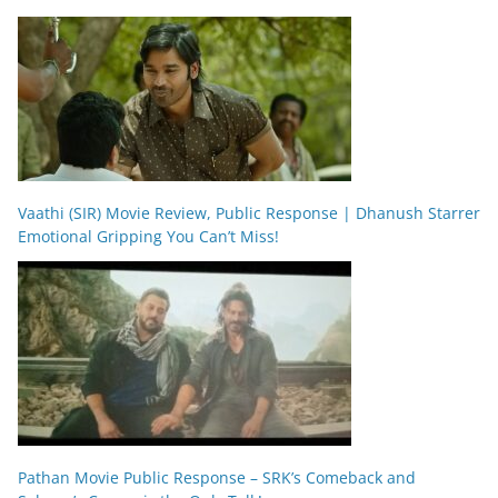
Vaathi (SIR) Movie Review, Public Response | Dhanush Starrer
Emotional Gripping You Can’t Miss!
Pathan Movie Public Response – SRK’s Comeback and