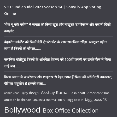
VOTE Indian Idol 2023 Season 14 | SonyLiv App Voting
Online
‘थैंक यू फॉर कमिंग’ ने जनता को किया खुश और नाखुश? डायरेक्शन और कहानी दिखी
कमज़ोर….
बेहतरीन कॉन्टेंट की फिल्में देंगी एंटरटेनमेंट के साथ सामाजिक संदेश, अक्टूबर महीना
लाया है फिल्मों की सौगात……
क्लासिक बॉलीवुड फिल्मों के अभिनेता देवानंद की 100वीं जयंती पर उनके फैंस ने किया
उन्हें याद…..
फिल्म जवान के डायरेक्टर और शाहरुख से बेहद खफा हैं फिल्म की अभिनेत्री नयनतारा,
दीपिका पादुकोण है इसकी वजह…
Akshay Kumar
ajay devgn
alia bhatt
American films
aamir khan
bigg boss 10
amitabh bachchan
anushka sharma
bb10
bigg boss 9
Bollywood
Box Office Collection