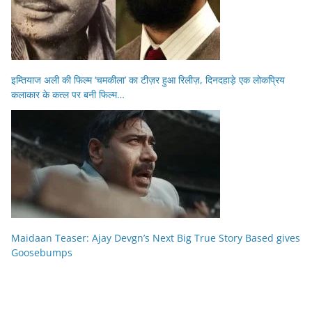
इम्तियाज अली की फिल्म ‘चमकीला’ का टीज़र हुआ रिलीज़, दिनदहाड़े एक लोकप्रिय
कलाकार के कत्ल पर बनी फिल्म…
Maidaan Teaser: Ajay Devgn’s Next Big True Story Based gives
Goosebumps