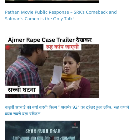
Pathan Movie Public Response – SRK’s Comeback and
Salman’s Cameo is the Only Talk!
कड़वी सच्चाई को बयां करती फिल्म ” अजमेर 92″ का ट्रेलर हुआ लॉन्च, रूह कपाने
वाला सबसे बड़ा स्कैंडल..