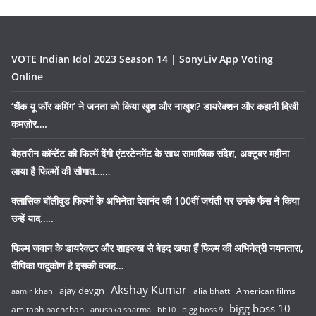
VOTE Indian Idol 2023 Season 14 | SonyLiv App Voting
Online
‘थैंक यू फॉर कमिंग’ ने जनता को किया खुश और नाखुश? डायरेक्शन और कहानी दिखी
कमज़ोर….
बेहतरीन कॉन्टेंट की फिल्में देंगी एंटरटेनमेंट के साथ सामाजिक संदेश, अक्टूबर महीना
लाया है फिल्मों की सौगात……
क्लासिक बॉलीवुड फिल्मों के अभिनेता देवानंद की 100वीं जयंती पर उनके फैंस ने किया
उन्हें याद…..
फिल्म जवान के डायरेक्टर और शाहरुख से बेहद खफा हैं फिल्म की अभिनेत्री नयनतारा,
दीपिका पादुकोण है इसकी वजह…
Akshay Kumar
ajay devgn
alia bhatt
American films
aamir khan
bigg boss 10
amitabh bachchan
anushka sharma
bb10
bigg boss 9