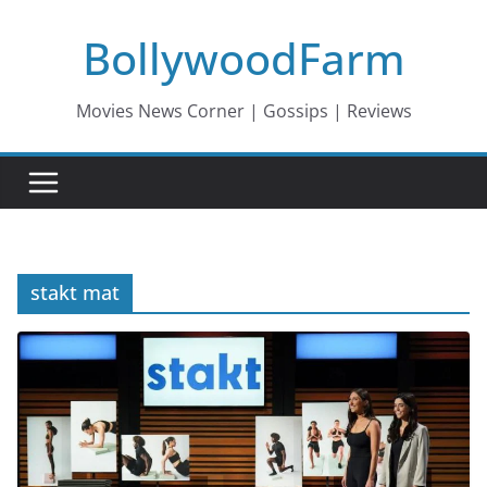
Skip
BollywoodFarm
to
content
Movies News Corner | Gossips | Reviews
stakt mat