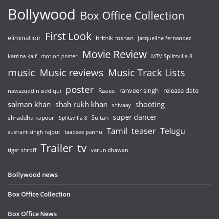
Bollywood
Box Office Collection
First Look
elimination
hrithik roshan
jacqueline fernandez
Movie Review
katrina kaif
motion poster
MTV Splitsvilla 8
music
Music reviews
Music Track Lists
poster
release date
Raees
ranveer singh
nawazuddin siddiqui
salman khan
shah rukh khan
shooting
shivaay
super dancer
shraddha kapoor
Sultan
Splitsvilla 8
Tamil
teaser
Telugu
sushant singh rajput
taapsee pannu
Trailer
tv
tiger shroff
varun dhawan
Bollywood news
Box Office Collection
Box Office News