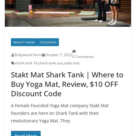
REALITY SHOW
TELEVISION
Bollywood Farm
October 7, 2022
0 Comments
shark tank 14
,
shark tank usa
,
stakt mat
Stakt Mat Shark Tank | Where to
Buy Yoga Mat, Review, $10 OFF
Discount Code
A Female Founded Yoga Mat company Stakt Mat
founders are here on Shark Tank with their
revolutionary Yoga Mat. They
Read More