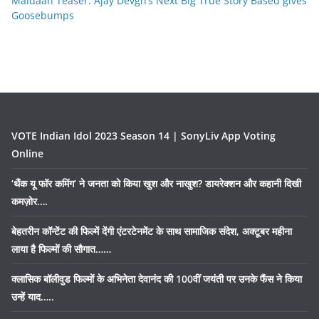
Maidaan Teaser: Ajay Devgn’s Next Big True Story Based gives
Goosebumps
VOTE Indian Idol 2023 Season 14 | SonyLiv App Voting
Online
‘थैंक यू फॉर कमिंग’ ने जनता को किया खुश और नाखुश? डायरेक्शन और कहानी दिखी
कमज़ोर….
बेहतरीन कॉन्टेंट की फिल्में देंगी एंटरटेनमेंट के साथ सामाजिक संदेश, अक्टूबर महीना
लाया है फिल्मों की सौगात……
क्लासिक बॉलीवुड फिल्मों के अभिनेता देवानंद की 100वीं जयंती पर उनके फैंस ने किया
उन्हें याद…..