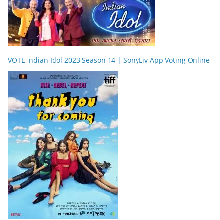
VOTE Indian Idol 2023 Season 14 | SonyLiv App Voting Online