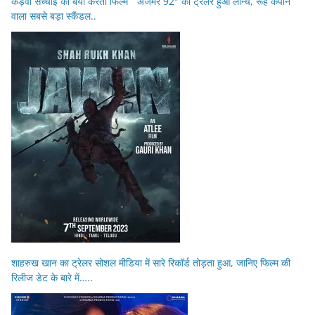
कड़वी सच्चाई को बयां करती फिल्म ” अजमेर 92″ का ट्रेलर हुआ लॉन्च, रूह कपाने
वाला सबसे बड़ा स्कैंडल..
शाहरुख खान का ट्रेलर सोशल मीडिया में सारे रिकॉर्ड तोड़ता हुआ, जानिए फिल्म की
रिलीज डेट के बारे में…..