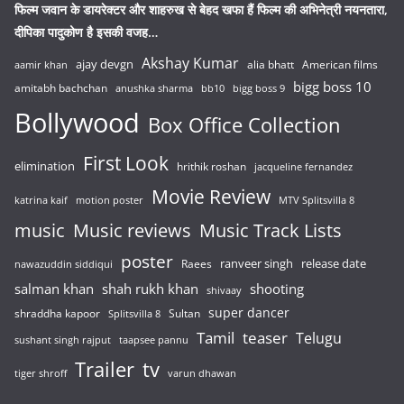
फिल्म जवान के डायरेक्टर और शाहरुख से बेहद खफा हैं फिल्म की अभिनेत्री नयनतारा,
दीपिका पादुकोण है इसकी वजह…
Akshay Kumar
ajay devgn
alia bhatt
American films
aamir khan
bigg boss 10
amitabh bachchan
anushka sharma
bb10
bigg boss 9
Bollywood
Box Office Collection
First Look
elimination
hrithik roshan
jacqueline fernandez
Movie Review
katrina kaif
motion poster
MTV Splitsvilla 8
music
Music reviews
Music Track Lists
poster
release date
Raees
ranveer singh
nawazuddin siddiqui
salman khan
shah rukh khan
shooting
shivaay
super dancer
shraddha kapoor
Sultan
Splitsvilla 8
Tamil
teaser
Telugu
sushant singh rajput
taapsee pannu
Trailer
tv
tiger shroff
varun dhawan