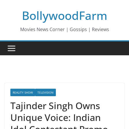
Skip
BollywoodFarm
to
content
Movies News Corner | Gossips | Reviews
REALITY SHOW
TELEVISION
Tajinder Singh Owns
Unique Voice: Indian