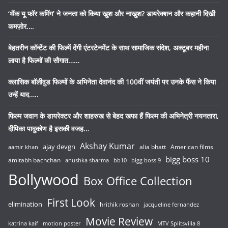
‘थैंक यू फॉर कमिंग’ ने जनता को किया खुश और नाखुश? डायरेक्शन और कहानी दिखी
कमज़ोर….
बेहतरीन कॉन्टेंट की फिल्में देंगी एंटरटेनमेंट के साथ सामाजिक संदेश, अक्टूबर महीना
लाया है फिल्मों की सौगात……
क्लासिक बॉलीवुड फिल्मों के अभिनेता देवानंद की 100वीं जयंती पर उनके फैंस ने किया
उन्हें याद…..
फिल्म जवान के डायरेक्टर और शाहरुख से बेहद खफा हैं फिल्म की अभिनेत्री नयनतारा,
दीपिका पादुकोण है इसकी वजह…
Akshay Kumar
ajay devgn
alia bhatt
American films
aamir khan
bigg boss 10
amitabh bachchan
anushka sharma
bb10
bigg boss 9
Bollywood
Box Office Collection
First Look
elimination
hrithik roshan
jacqueline fernandez
Movie Review
katrina kaif
motion poster
MTV Splitsvilla 8