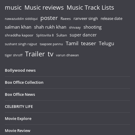
music
Music reviews
Music Track Lists
poster
release date
Raees
ranveer singh
nawazuddin siddiqui
salman khan
shah rukh khan
shooting
shivaay
super dancer
shraddha kapoor
Sultan
Splitsvilla 8
Tamil
teaser
Telugu
sushant singh rajput
taapsee pannu
Trailer
tv
tiger shroff
varun dhawan
Bollywood news
Box Office Collection
Box Office News
CELEBRITY LIFE
Movie Explore
Movie Review