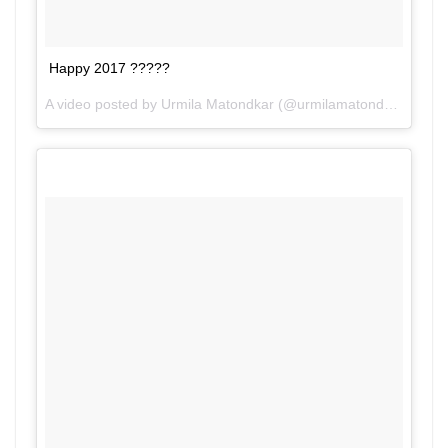
Happy 2017 ?????
A video posted by Urmila Matondkar (@urmilamatondkarofficial) on