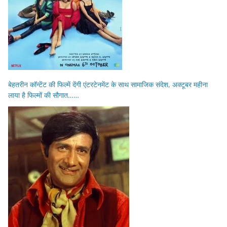
बेहतरीन कॉन्टेंट की फिल्में देंगी एंटरटेनमेंट के साथ सामाजिक संदेश, अक्टूबर महीना
लाया है फिल्मों की सौगात……