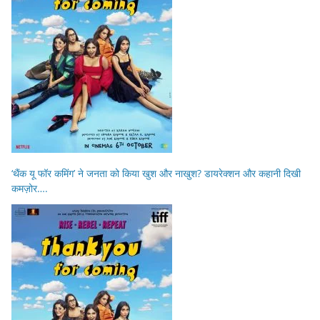
‘थैंक यू फॉर कमिंग’ ने जनता को किया खुश और नाखुश? डायरेक्शन और कहानी दिखी
कमज़ोर….