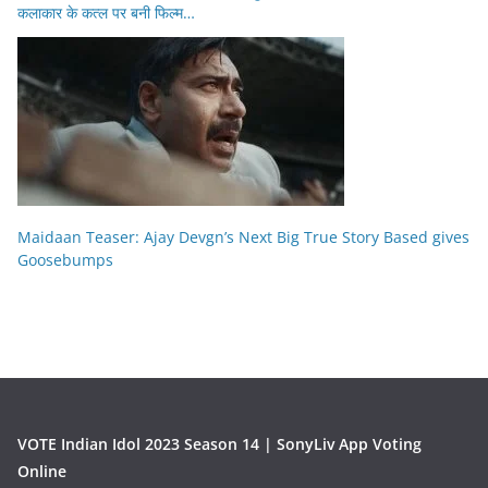
कलाकार के कत्ल पर बनी फिल्म…
Maidaan Teaser: Ajay Devgn’s Next Big True Story Based gives
Goosebumps
VOTE Indian Idol 2023 Season 14 | SonyLiv App Voting
Online