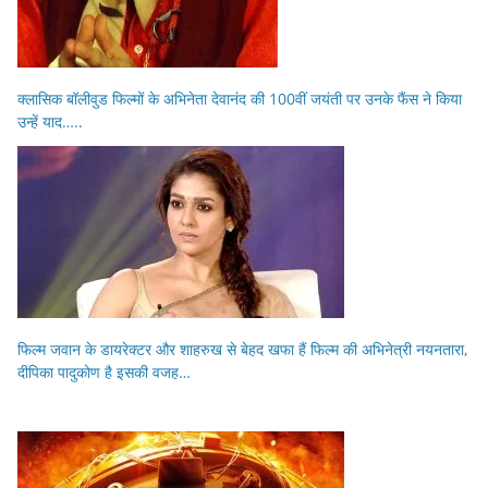
क्लासिक बॉलीवुड फिल्मों के अभिनेता देवानंद की 100वीं जयंती पर उनके फैंस ने किया
उन्हें याद…..
फिल्म जवान के डायरेक्टर और शाहरुख से बेहद खफा हैं फिल्म की अभिनेत्री नयनतारा,
दीपिका पादुकोण है इसकी वजह…