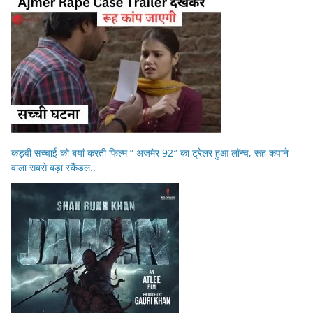
कड़वी सच्चाई को बयां करती फिल्म ” अजमेर 92″ का ट्रेलर हुआ लॉन्च, रूह कपाने
वाला सबसे बड़ा स्कैंडल..