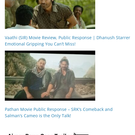
Vaathi (SIR) Movie Review, Public Response | Dhanush Starrer
Emotional Gripping You Can’t Miss!
Pathan Movie Public Response – SRK’s Comeback and
Salman’s Cameo is the Only Talk!