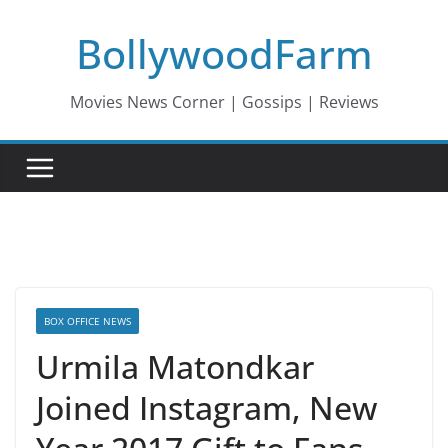
Skip
BollywoodFarm
to
content
Movies News Corner | Gossips | Reviews
BOX OFFICE NEWS
Urmila Matondkar
Joined Instagram, New