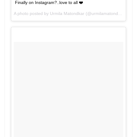
Finally on Instagram?..love to all ❤️
A photo posted by Urmila Matondkar (@urmilamatondkarofficial) on