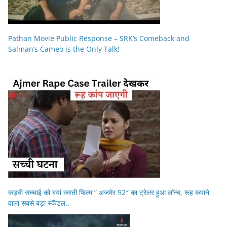
Pathan Movie Public Response – SRK’s Comeback and
Salman’s Cameo is the Only Talk!
कड़वी सच्चाई को बयां करती फिल्म ” अजमेर 92″ का ट्रेलर हुआ लॉन्च, रूह कपाने
वाला सबसे बड़ा स्कैंडल..