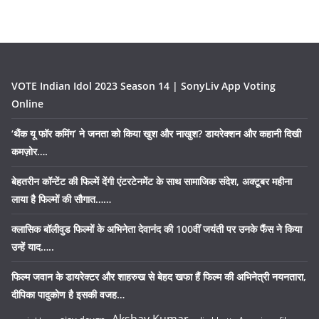
VOTE Indian Idol 2023 Season 14 | SonyLiv App Voting
Online
‘थैंक यू फॉर कमिंग’ ने जनता को किया खुश और नाखुश? डायरेक्शन और कहानी दिखी
कमज़ोर….
बेहतरीन कॉन्टेंट की फिल्में देंगी एंटरटेनमेंट के साथ सामाजिक संदेश, अक्टूबर महीना
लाया है फिल्मों की सौगात……
क्लासिक बॉलीवुड फिल्मों के अभिनेता देवानंद की 100वीं जयंती पर उनके फैंस ने किया
उन्हें याद…..
फिल्म जवान के डायरेक्टर और शाहरुख से बेहद खफा हैं फिल्म की अभिनेत्री नयनतारा,
दीपिका पादुकोण है इसकी वजह…
Akshay Kumar