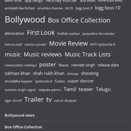
ajay devgn
alia bhatt
American films
aamir khan
bigg boss 10
amitabh bachchan
anushka sharma
bb10
bigg boss 9
Bollywood
Box Office Collection
First Look
elimination
hrithik roshan
jacqueline fernandez
Movie Review
katrina kaif
motion poster
MTV Splitsvilla 8
music
Music reviews
Music Track Lists
poster
release date
Raees
ranveer singh
nawazuddin siddiqui
salman khan
shah rukh khan
shooting
shivaay
super dancer
shraddha kapoor
Sultan
Splitsvilla 8
Tamil
teaser
Telugu
sushant singh rajput
taapsee pannu
Trailer
tv
tiger shroff
varun dhawan
Bollywood news
Box Office Collection