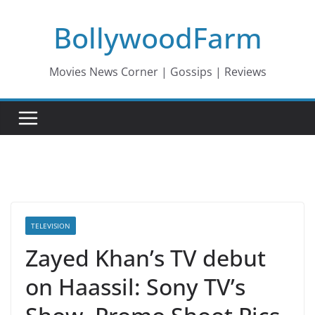
Skip
BollywoodFarm
to
content
Movies News Corner | Gossips | Reviews
TELEVISION
Zayed Khan’s TV debut
on Haassil: Sony TV’s