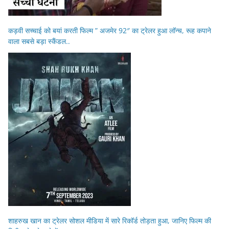
कड़वी सच्चाई को बयां करती फिल्म ” अजमेर 92″ का ट्रेलर हुआ लॉन्च, रूह कपाने
वाला सबसे बड़ा स्कैंडल..
शाहरुख खान का ट्रेलर सोशल मीडिया में सारे रिकॉर्ड तोड़ता हुआ, जानिए फिल्म की