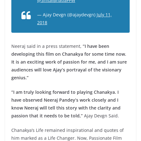
@ShitalBhatiaFFW
— Ajay Devgn (@ajaydevgn)
July 11,
2018
Neeraj said in a press statement,
“I have been
developing this film on Chanakya for some time now.
It is an exciting work of passion for me, and I am sure
audiences will love Ajay’s portrayal of the visionary
genius.”
“I am truly looking forward to playing Chanakya. I
have observed Neeraj Pandey’s work closely and I
know Neeraj will tell this story with the clarity and
passion that it needs to be told,”
Ajay Devgn Said.
Chanakya’s Life remained inspirational and quotes of
him marked as a Life Changer. Now, Passionate Film