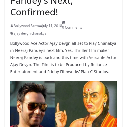
Pandey’s Next,
Confirmed!
Bollywood Farm
July 11, 2018
0 Comments
ajay devgn
,
chanakya
Bollywood Ace Actor Ajay Devgn all set to Play Chanakya
in Neeraj Pandey’s next film. Yes, Thriller film maker
Neeraj Pandey is back and this time with Versatile Actor
Ajay Devgn. The Film is to be Produced by Reliance
Entertainment and Friday Filmworks’ Plan C Studios.