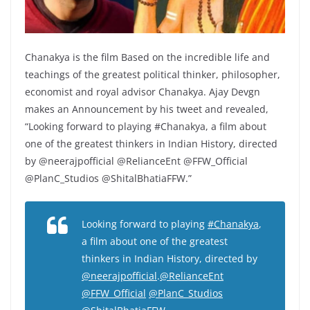
Chanakya is the film Based on the incredible life and
teachings of the greatest political thinker, philosopher,
economist and royal advisor Chanakya. Ajay Devgn
makes an Announcement by his tweet and revealed,
“Looking forward to playing #Chanakya, a film about
one of the greatest thinkers in Indian History, directed
by @neerajpofficial @RelianceEnt @FFW_Official
@PlanC_Studios @ShitalBhatiaFFW.”
Looking forward to playing
#Chanakya
,
a film about one of the greatest
thinkers in Indian History, directed by
@neerajpofficial
.
@RelianceEnt
@FFW_Official
@PlanC_Studios