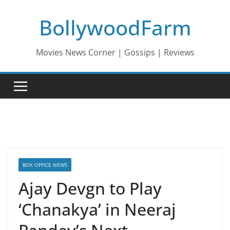
Skip
BollywoodFarm
to
content
Movies News Corner | Gossips | Reviews
BOX OFFICE NEWS
Ajay Devgn to Play
‘Chanakya’ in Neeraj