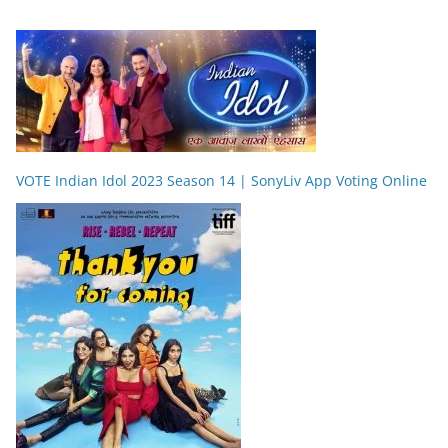
VOTE Indian Idol 2023 Season 14 | SonyLiv App Voting Online