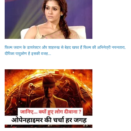
फिल्म जवान के डायरेक्टर और शाहरुख से बेहद खफा हैं फिल्म की अभिनेत्री नयनतारा,
दीपिका पादुकोण है इसकी वजह…