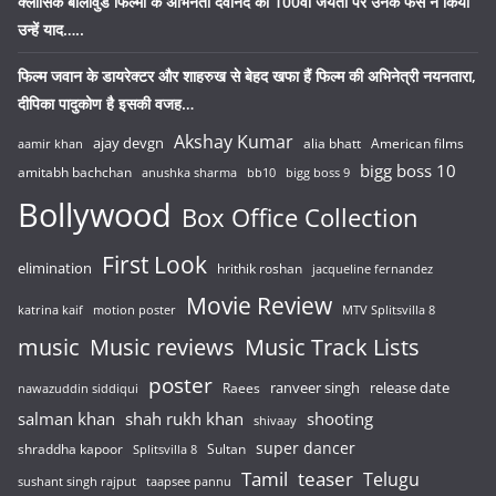
क्लासिक बॉलीवुड फिल्मों के अभिनेता देवानंद की 100वीं जयंती पर उनके फैंस ने किया
उन्हें याद…..
फिल्म जवान के डायरेक्टर और शाहरुख से बेहद खफा हैं फिल्म की अभिनेत्री नयनतारा,
दीपिका पादुकोण है इसकी वजह…
Akshay Kumar
ajay devgn
alia bhatt
American films
aamir khan
bigg boss 10
amitabh bachchan
anushka sharma
bb10
bigg boss 9
Bollywood
Box Office Collection
First Look
elimination
hrithik roshan
jacqueline fernandez
Movie Review
katrina kaif
motion poster
MTV Splitsvilla 8
music
Music reviews
Music Track Lists
poster
release date
Raees
ranveer singh
nawazuddin siddiqui
salman khan
shah rukh khan
shooting
shivaay
super dancer
shraddha kapoor
Sultan
Splitsvilla 8
Tamil
teaser
Telugu
sushant singh rajput
taapsee pannu