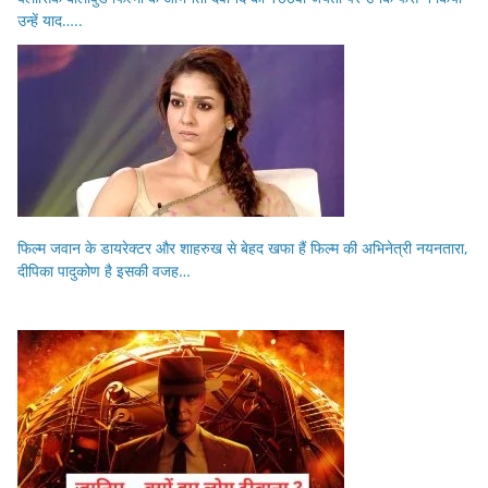
उन्हें याद…..
फिल्म जवान के डायरेक्टर और शाहरुख से बेहद खफा हैं फिल्म की अभिनेत्री नयनतारा,
दीपिका पादुकोण है इसकी वजह…