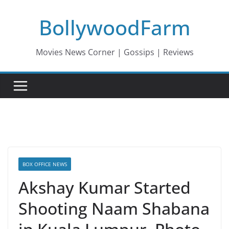
Skip
BollywoodFarm
to
content
Movies News Corner | Gossips | Reviews
BOX OFFICE NEWS
Akshay Kumar Started
Shooting Naam Shabana