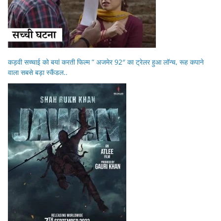
कड़वी सच्चाई को बयां करती फिल्म ” अजमेर 92″ का ट्रेलर हुआ लॉन्च, रूह कपाने
वाला सबसे बड़ा स्कैंडल..