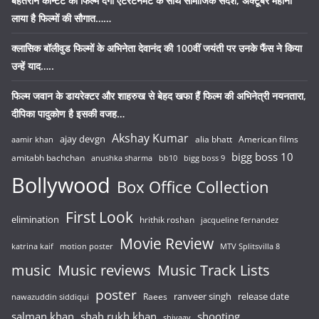
बेहतरीन कॉन्टेंट की फिल्में देंगी एंटरटेनमेंट के साथ सामाजिक संदेश, अक्टूबर महीना
लाया है फिल्मों की सौगात……
क्लासिक बॉलीवुड फिल्मों के अभिनेता देवानंद की 100वीं जयंती पर उनके फैंस ने किया
उन्हें याद…..
फिल्म जवान के डायरेक्टर और शाहरुख से बेहद खफा हैं फिल्म की अभिनेत्री नयनतारा,
दीपिका पादुकोण है इसकी वजह…
Akshay Kumar
ajay devgn
alia bhatt
American films
aamir khan
bigg boss 10
amitabh bachchan
anushka sharma
bb10
bigg boss 9
Bollywood
Box Office Collection
First Look
elimination
hrithik roshan
jacqueline fernandez
Movie Review
katrina kaif
motion poster
MTV Splitsvilla 8
music
Music reviews
Music Track Lists
poster
release date
Raees
ranveer singh
nawazuddin siddiqui
salman khan
shah rukh khan
shooting
shivaay