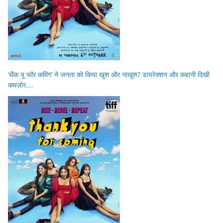
‘थैंक यू फॉर कमिंग’ ने जनता को किया खुश और नाखुश? डायरेक्शन और कहानी दिखी
कमज़ोर….