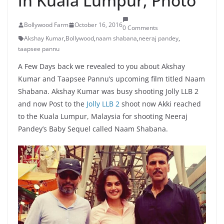
in Kuala Lumpur, Photo
Bollywood Farm
October 16, 2016
0 Comments
Akshay Kumar
,
Bollywood
,
naam shabana
,
neeraj pandey
,
taapsee pannu
A Few Days back we revealed to you about Akshay
Kumar and Taapsee Pannu’s upcoming film titled Naam
Shabana. Akshay Kumar was busy shooting Jolly LLB 2
and now Post to the
Jolly LLB 2
shoot now Akki reached
to the Kuala Lumpur, Malaysia for shooting Neeraj
Pandey’s Baby Sequel called Naam Shabana.