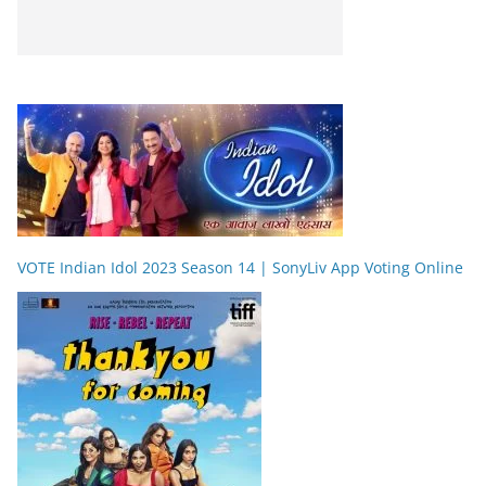
VOTE Indian Idol 2023 Season 14 | SonyLiv App Voting Online