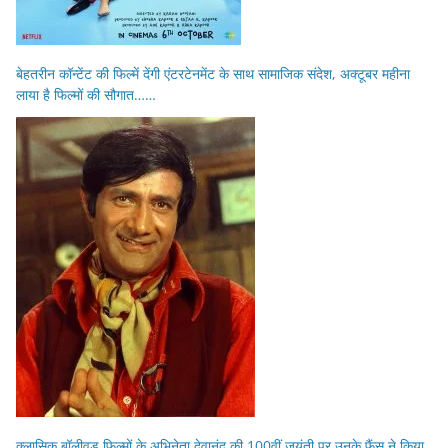
बेहतरीन कॉन्टेंट की फिल्में देंगी एंटरटेनमेंट के साथ सामाजिक संदेश, अक्टूबर महीना
लाया है फिल्मों की सौगात……
क्लासिक बॉलीवुड फिल्मों के अभिनेता देवानंद की 100वीं जयंती पर उनके फैंस ने किया