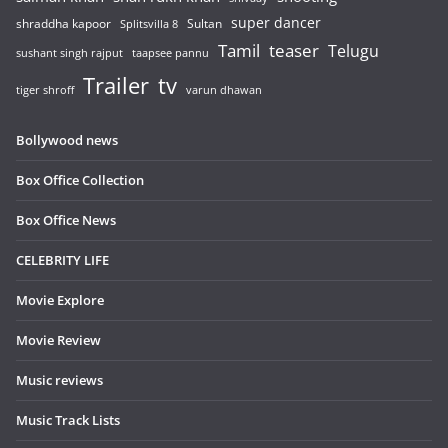
super dancer
shraddha kapoor
Sultan
Splitsvilla 8
Tamil
teaser
Telugu
sushant singh rajput
taapsee pannu
Trailer
tv
tiger shroff
varun dhawan
Bollywood news
Box Office Collection
Box Office News
CELEBRITY LIFE
Movie Explore
Movie Review
Music reviews
Music Track Lists