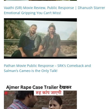
Vaathi (SIR) Movie Review, Public Response | Dhanush Starrer
Emotional Gripping You Can’t Miss!
Pathan Movie Public Response – SRK’s Comeback and
Salman’s Cameo is the Only Talk!