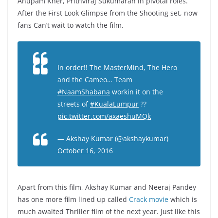
Anupam Kher, Prithviraj Sukumaran in pivotal roles.
After the First Look Glimpse from the Shooting set, now
fans Can’t wait to watch the film.
In order!! The MasterMind, The Hero
and the Cameo… Team
#NaamShabana
workin it on the
streets of
#KualaLumpur
??
pic.twitter.com/axaeshuMQk
— Akshay Kumar (@akshaykumar)
October 16, 2016
Apart from this film, Akshay Kumar and Neeraj Pandey
has one more film lined up called
Crack movie
which is
much awaited Thriller film of the next year. Just like this