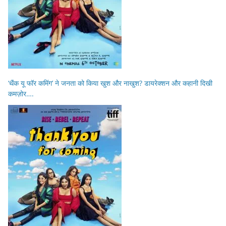
‘थैंक यू फॉर कमिंग’ ने जनता को किया खुश और नाखुश? डायरेक्शन और कहानी दिखी
कमज़ोर….