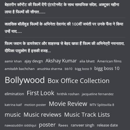
बेहतरीन कॉन्टेंट की फिल्में देंगी एंटरटेनमेंट के साथ सामाजिक संदेश, अक्टूबर महीना
लाया है फिल्मों की सौगात……
क्लासिक बॉलीवुड फिल्मों के अभिनेता देवानंद की 100वीं जयंती पर उनके फैंस ने किया
उन्हें याद…..
फिल्म जवान के डायरेक्टर और शाहरुख से बेहद खफा हैं फिल्म की अभिनेत्री नयनतारा,
दीपिका पादुकोण है इसकी वजह…
Akshay Kumar
ajay devgn
alia bhatt
American films
aamir khan
bigg boss 10
amitabh bachchan
anushka sharma
bb10
bigg boss 9
Bollywood
Box Office Collection
First Look
elimination
hrithik roshan
jacqueline fernandez
Movie Review
katrina kaif
motion poster
MTV Splitsvilla 8
music
Music reviews
Music Track Lists
poster
release date
Raees
ranveer singh
nawazuddin siddiqui