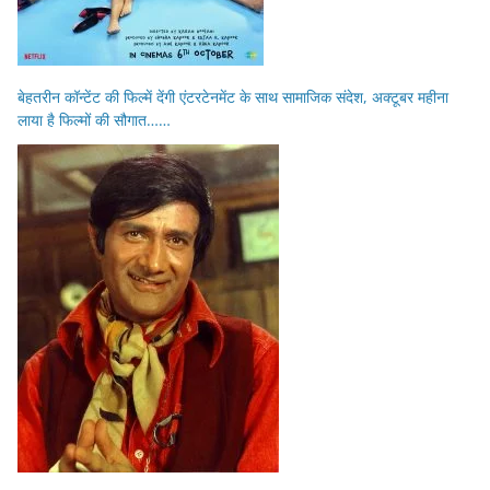
बेहतरीन कॉन्टेंट की फिल्में देंगी एंटरटेनमेंट के साथ सामाजिक संदेश, अक्टूबर महीना
लाया है फिल्मों की सौगात……