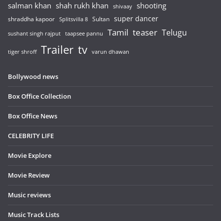
salman khan
shah rukh khan
shooting
shivaay
super dancer
shraddha kapoor
Sultan
Splitsvilla 8
Tamil
teaser
Telugu
sushant singh rajput
taapsee pannu
Trailer
tv
tiger shroff
varun dhawan
Bollywood news
Box Office Collection
Box Office News
CELEBRITY LIFE
Movie Explore
Movie Review
Music reviews
Music Track Lists