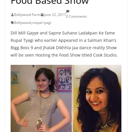
Food Based Show
Bollywood Farm
June 22, 2017
0 Comments
Bollywood
,
roopal tyagi
Dill Mill Gayye and Sapne Suhane Ladakpan Ke fame
Rupal Tyagi who earlier Appeared in a Salman Khan’s
Bigg Boss 9 and Jhalak Dikhhla Jaa dance reality Show
will be seen Hosting the Food Show titled Cook Studio.