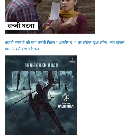
कड़वी सच्चाई को बयां करती फिल्म ” अजमेर 92″ का ट्रेलर हुआ लॉन्च, रूह कपाने
वाला सबसे बड़ा स्कैंडल..