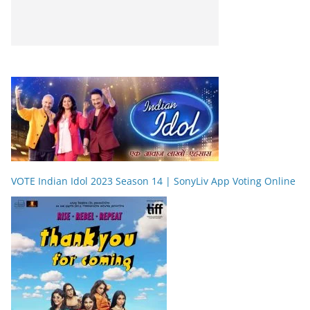
VOTE Indian Idol 2023 Season 14 | SonyLiv App Voting Online