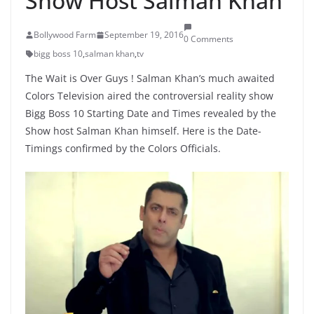
Show Host Salman Khan
Bollywood Farm
September 19, 2016
0 Comments
bigg boss 10
,
salman khan
,
tv
The Wait is Over Guys ! Salman Khan’s much awaited
Colors Television aired the controversial reality show
Bigg Boss 10 Starting Date and Times revealed by the
Show host Salman Khan himself. Here is the Date-
Timings confirmed by the Colors Officials.