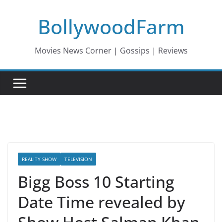
Skip
BollywoodFarm
to
content
Movies News Corner | Gossips | Reviews
REALITY SHOW
TELEVISION
Bigg Boss 10 Starting
Date Time revealed by