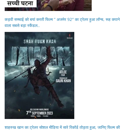
कड़वी सच्चाई को बयां करती फिल्म ” अजमेर 92″ का ट्रेलर हुआ लॉन्च, रूह कपाने
वाला सबसे बड़ा स्कैंडल..
शाहरुख खान का ट्रेलर सोशल मीडिया में सारे रिकॉर्ड तोड़ता हुआ, जानिए फिल्म की