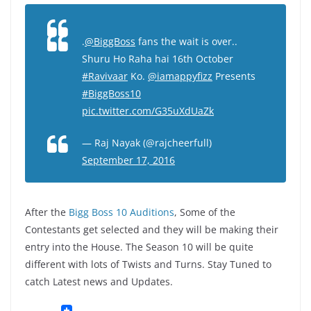
.
@BiggBoss
fans the wait is over..
Shuru Ho Raha hai 16th October
#Ravivaar
Ko.
@iamappyfizz
Presents
#BiggBoss10
pic.twitter.com/G35uXdUaZk
— Raj Nayak (@rajcheerfull)
September 17, 2016
After the
Bigg Boss 10 Auditions
, Some of the
Contestants get selected and they will be making their
entry into the House. The Season 10 will be quite
different with lots of Twists and Turns. Stay Tuned to
catch Latest news and Updates.