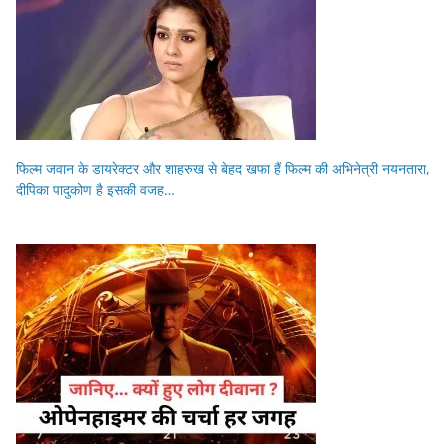
फिल्म जवान के डायरेक्टर और शाहरुख से बेहद खफा हैं फिल्म की अभिनेत्री नयनतारा,
दीपिका पादुकोण है इसकी वजह…