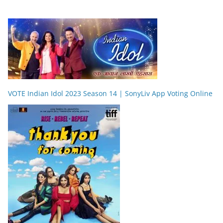
VOTE Indian Idol 2023 Season 14 | SonyLiv App Voting Online