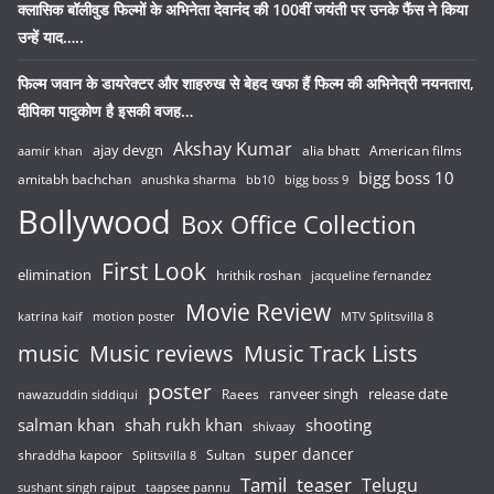
क्लासिक बॉलीवुड फिल्मों के अभिनेता देवानंद की 100वीं जयंती पर उनके फैंस ने किया
उन्हें याद…..
फिल्म जवान के डायरेक्टर और शाहरुख से बेहद खफा हैं फिल्म की अभिनेत्री नयनतारा,
दीपिका पादुकोण है इसकी वजह…
Akshay Kumar
ajay devgn
alia bhatt
American films
aamir khan
bigg boss 10
amitabh bachchan
anushka sharma
bb10
bigg boss 9
Bollywood
Box Office Collection
First Look
elimination
hrithik roshan
jacqueline fernandez
Movie Review
katrina kaif
motion poster
MTV Splitsvilla 8
music
Music reviews
Music Track Lists
poster
release date
Raees
ranveer singh
nawazuddin siddiqui
salman khan
shah rukh khan
shooting
shivaay
super dancer
shraddha kapoor
Sultan
Splitsvilla 8
Tamil
teaser
Telugu
sushant singh rajput
taapsee pannu