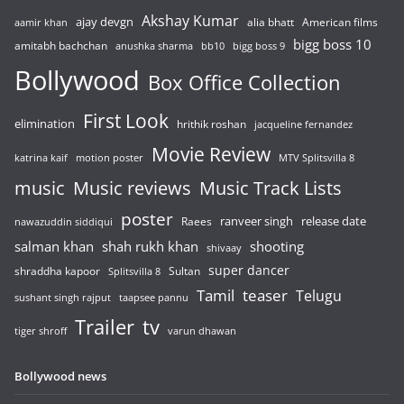
Akshay Kumar
ajay devgn
alia bhatt
American films
aamir khan
bigg boss 10
amitabh bachchan
anushka sharma
bb10
bigg boss 9
Bollywood
Box Office Collection
First Look
elimination
hrithik roshan
jacqueline fernandez
Movie Review
katrina kaif
motion poster
MTV Splitsvilla 8
music
Music reviews
Music Track Lists
poster
release date
Raees
ranveer singh
nawazuddin siddiqui
salman khan
shah rukh khan
shooting
shivaay
super dancer
shraddha kapoor
Sultan
Splitsvilla 8
Tamil
teaser
Telugu
sushant singh rajput
taapsee pannu
Trailer
tv
tiger shroff
varun dhawan
Bollywood news