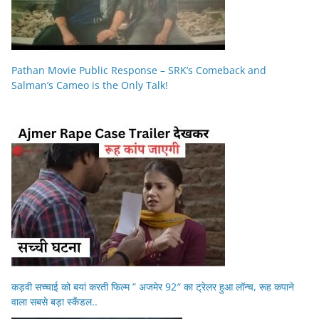
Pathan Movie Public Response – SRK’s Comeback and
Salman’s Cameo is the Only Talk!
कड़वी सच्चाई को बयां करती फिल्म ” अजमेर 92″ का ट्रेलर हुआ लॉन्च, रूह कपाने
वाला सबसे बड़ा स्कैंडल..