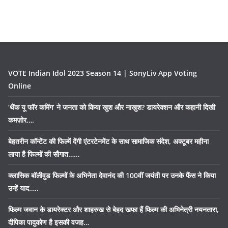
VOTE Indian Idol 2023 Season 14 | SonyLiv App Voting
Online
‘थैंक यू फॉर कमिंग’ ने जनता को किया खुश और नाखुश? डायरेक्शन और कहानी दिखी
कमज़ोर….
बेहतरीन कॉन्टेंट की फिल्में देंगी एंटरटेनमेंट के साथ सामाजिक संदेश, अक्टूबर महीना
लाया है फिल्मों की सौगात……
क्लासिक बॉलीवुड फिल्मों के अभिनेता देवानंद की 100वीं जयंती पर उनके फैंस ने किया
उन्हें याद…..
फिल्म जवान के डायरेक्टर और शाहरुख से बेहद खफा हैं फिल्म की अभिनेत्री नयनतारा,
दीपिका पादुकोण है इसकी वजह…