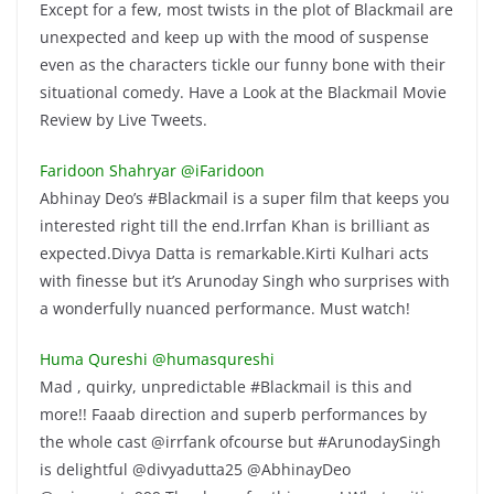
Except for a few, most twists in the plot of Blackmail are
unexpected and keep up with the mood of suspense
even as the characters tickle our funny bone with their
situational comedy. Have a Look at the Blackmail Movie
Review by Live Tweets.
Faridoon Shahryar @iFaridoon
Abhinay Deo’s #Blackmail is a super film that keeps you
interested right till the end.Irrfan Khan is brilliant as
expected.Divya Datta is remarkable.Kirti Kulhari acts
with finesse but it’s Arunoday Singh who surprises with
a wonderfully nuanced performance. Must watch!
Huma Qureshi @humasqureshi
Mad , quirky, unpredictable #Blackmail is this and
more!! Faaab direction and superb performances by
the whole cast @irrfank ofcourse but #ArunodaySingh
is delightful @divyadutta25 @AbhinayDeo