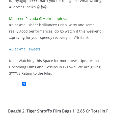
@priyagupta999 Thank you for this gem ! What writing
#ParveezSheikh 👍👍👍
Mehreen Pirzada @Mehreenpirzada
#blackmail sheer brilliance!! Crisp, witty and some
really good performances, do go watch it this weekend!!
…praying for your speedy recovery sir @irrfank
#Blackmail Tweets
Keep Watching this Space for more news Updates on
Upcoming Films and Gossips in B-Town. We are giving
3***/5 Rating to the Film.
Baaghi 2: Tiger Shroff’s Film Bags 112.85 Cr Total in F