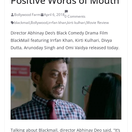
Positive Words of Mouth
Bollywood Farm
April 6, 2018
0 Comments
blackmail
,
Bollywood
,
irrfan khan
,
kirti kulhari
,
Movie Review
Director Abhinay Deo’s Black Comedy Drama Film
BlackMail featuring Irrfan Khan, Kirti Kulhari, Divya
Dutta, Arunoday Singh and Omi Vaidya released today.
Talking about Blackmail, director Abhinay Deo said, “It’s