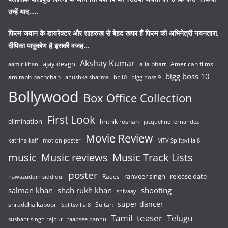
उन्हें याद…..
फिल्म जवान के डायरेक्टर और शाहरुख से बेहद खफा हैं फिल्म की अभिनेत्री नयनतारा,
दीपिका पादुकोण है इसकी वजह…
Akshay Kumar
ajay devgn
alia bhatt
American films
aamir khan
bigg boss 10
amitabh bachchan
anushka sharma
bb10
bigg boss 9
Bollywood
Box Office Collection
First Look
elimination
hrithik roshan
jacqueline fernandez
Movie Review
katrina kaif
motion poster
MTV Splitsvilla 8
music
Music reviews
Music Track Lists
poster
release date
Raees
ranveer singh
nawazuddin siddiqui
salman khan
shah rukh khan
shooting
shivaay
super dancer
shraddha kapoor
Sultan
Splitsvilla 8
Tamil
teaser
Telugu
sushant singh rajput
taapsee pannu