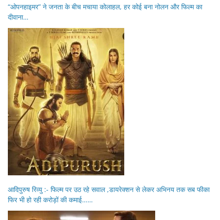
“ओपनहाइमर” ने जनता के बीच मचाया कोलाहल, हर कोई बना नोलन और फिल्म का
दीवाना…
आदिपुरुष रिव्यु :- फिल्म पर उठ रहे सवाल ,डायरेक्शन से लेकर अभिनय तक सब फीका
फिर भी हो रही करोड़ों की कमाई……