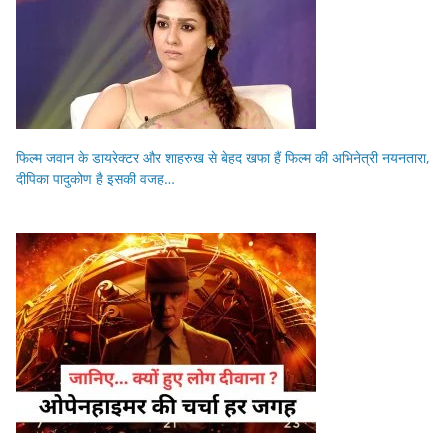
फिल्म जवान के डायरेक्टर और शाहरुख से बेहद खफा हैं फिल्म की अभिनेत्री नयनतारा,
दीपिका पादुकोण है इसकी वजह…