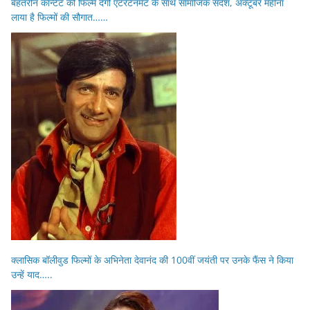
बेहतरीन कॉन्टेंट की फिल्में देंगी एंटरटेनमेंट के साथ सामाजिक संदेश, अक्टूबर महीना
लाया है फिल्मों की सौगात……
क्लासिक बॉलीवुड फिल्मों के अभिनेता देवानंद की 100वीं जयंती पर उनके फैंस ने किया
उन्हें याद…..