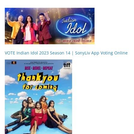
VOTE Indian Idol 2023 Season 14 | SonyLiv App Voting Online