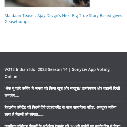
Maidaan Teaser: Ajay Devgn’s Next Big True Story Based gives
Goosebumps
VOTE Indian Idol 2023 Season 14 | SonyLiv App Voting
Online
‘थैंक यू फॉर कमिंग’ ने जनता को किया खुश और नाखुश? डायरेक्शन और कहानी दिखी
कमज़ोर….
बेहतरीन कॉन्टेंट की फिल्में देंगी एंटरटेनमेंट के साथ सामाजिक संदेश, अक्टूबर महीना
लाया है फिल्मों की सौगात……
क्लासिक बॉलीवुड फिल्मों के अभिनेता देवानंद की 100वीं जयंती पर उनके फैंस ने किया