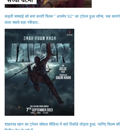
कड़वी सच्चाई को बयां करती फिल्म ” अजमेर 92″ का ट्रेलर हुआ लॉन्च, रूह कपाने
वाला सबसे बड़ा स्कैंडल..
शाहरुख खान का ट्रेलर सोशल मीडिया में सारे रिकॉर्ड तोड़ता हुआ, जानिए फिल्म की