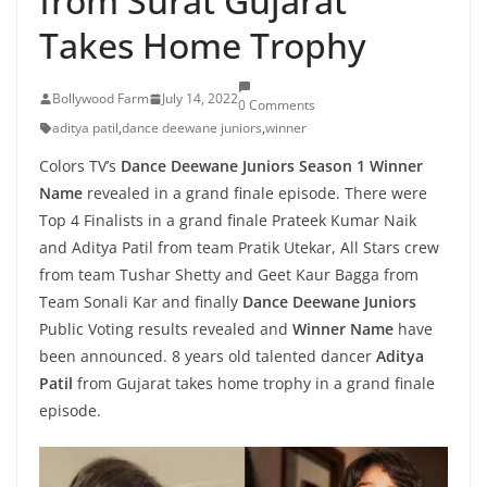
from Surat Gujarat
Takes Home Trophy
Bollywood Farm
July 14, 2022
0 Comments
aditya patil
,
dance deewane juniors
,
winner
Colors TV’s
Dance Deewane Juniors Season 1 Winner
Name
revealed in a grand finale episode. There were
Top 4 Finalists in a grand finale Prateek Kumar Naik
and Aditya Patil from team Pratik Utekar, All Stars crew
from team Tushar Shetty and Geet Kaur Bagga from
Team Sonali Kar and finally
Dance Deewane Juniors
Public Voting results revealed and
Winner Name
have
been announced. 8 years old talented dancer
Aditya
Patil
from Gujarat takes home trophy in a grand finale
episode.