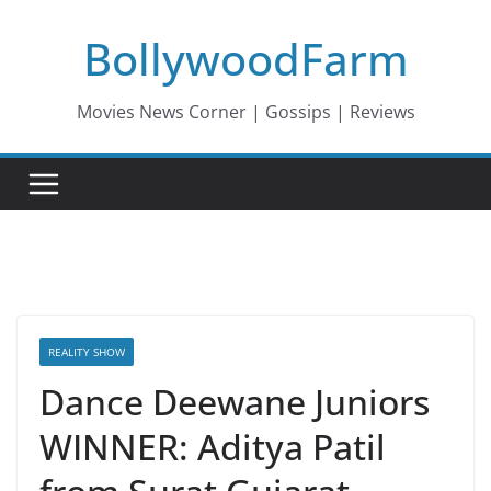
Skip
BollywoodFarm
to
content
Movies News Corner | Gossips | Reviews
REALITY SHOW
Dance Deewane Juniors
WINNER: Aditya Patil