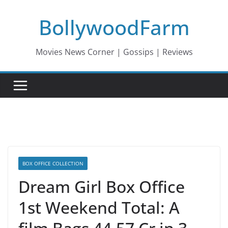
Skip
BollywoodFarm
to
content
Movies News Corner | Gossips | Reviews
BOX OFFICE COLLECTION
Dream Girl Box Office
1st Weekend Total: A