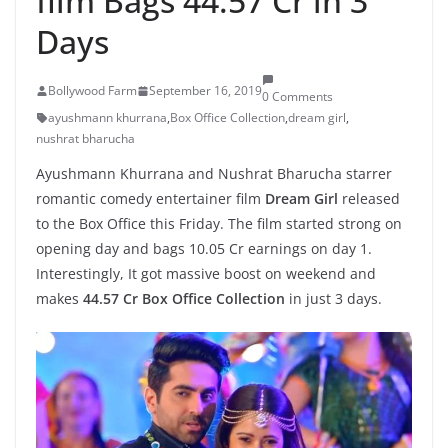
film Bags 44.57 Cr in 3
Days
Bollywood Farm
September 16, 2019
0 Comments
ayushmann khurrana
,
Box Office Collection
,
dream girl
,
nushrat bharucha
Ayushmann Khurrana and Nushrat Bharucha starrer
romantic comedy entertainer film
Dream Girl
released
to the Box Office this Friday. The film started strong on
opening day and bags 10.05 Cr earnings on day 1.
Interestingly, It got massive boost on weekend and
makes
44.57 Cr Box Office Collection
in just 3 days.