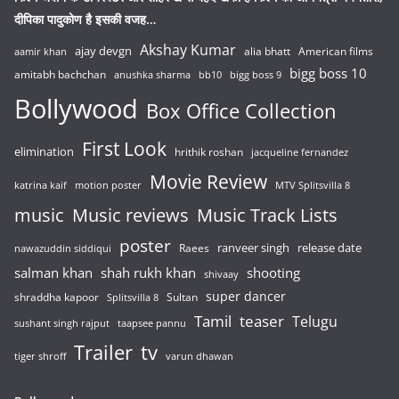
दीपिका पादुकोण है इसकी वजह…
Akshay Kumar
ajay devgn
alia bhatt
American films
aamir khan
bigg boss 10
amitabh bachchan
anushka sharma
bb10
bigg boss 9
Bollywood
Box Office Collection
First Look
elimination
hrithik roshan
jacqueline fernandez
Movie Review
katrina kaif
motion poster
MTV Splitsvilla 8
music
Music reviews
Music Track Lists
poster
release date
Raees
ranveer singh
nawazuddin siddiqui
salman khan
shah rukh khan
shooting
shivaay
super dancer
shraddha kapoor
Sultan
Splitsvilla 8
Tamil
teaser
Telugu
sushant singh rajput
taapsee pannu
Trailer
tv
tiger shroff
varun dhawan