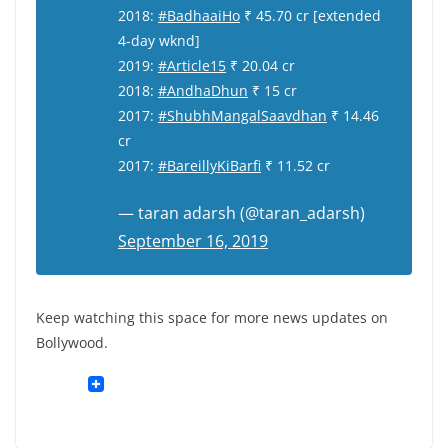
2018:
#BadhaaiHo
₹ 45.70 cr [extended
4-day wknd]
2019:
#Article15
₹ 20.04 cr
2018:
#AndhaDhun
₹ 15 cr
2017:
#ShubhMangalSaavdhan
₹ 14.46
cr
2017:
#BareillyKiBarfi
₹ 11.52 cr
— taran adarsh (@taran_adarsh)
September 16, 2019
Keep watching this space for more news updates on
Bollywood.