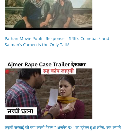
Pathan Movie Public Response – SRK’s Comeback and
Salman’s Cameo is the Only Talk!
कड़वी सच्चाई को बयां करती फिल्म ” अजमेर 92″ का ट्रेलर हुआ लॉन्च, रूह कपाने