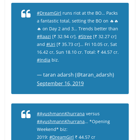
#DreamGirl
runs riot at the BO… Packs
a fantastic total, setting the BO on 🔥🔥
🔥 on Day 2 and 3… Trends better than
#Raazi
[₹ 32.94 cr],
#Stree
[₹ 32.27 cr]
and
#Uri
[₹ 35.73 cr]… Fri 10.05 cr, Sat
16.42 cr, Sun 18.10 cr. Total: ₹ 44.57 cr.
#India
biz.
— taran adarsh (@taran_adarsh)
September 16, 2019
#AyushmannKhurrana
versus
#AyushmannKhurrana
… *Opening
Weekend* biz:
2019:
#DreamGirl
₹ 44.57 cr