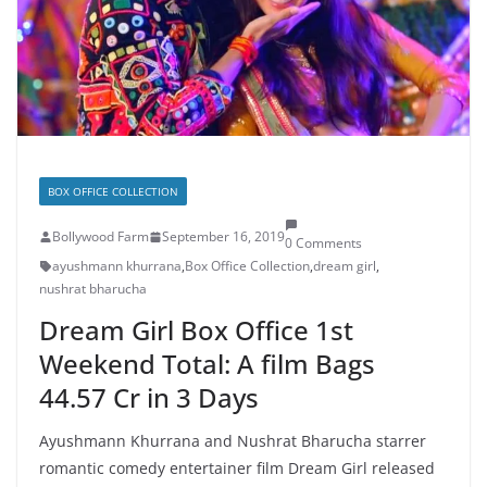
BOX OFFICE COLLECTION
Bollywood Farm
September 16, 2019
0 Comments
ayushmann khurrana
,
Box Office Collection
,
dream girl
,
nushrat bharucha
Dream Girl Box Office 1st
Weekend Total: A film Bags
44.57 Cr in 3 Days
Ayushmann Khurrana and Nushrat Bharucha starrer
romantic comedy entertainer film Dream Girl released