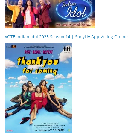
VOTE Indian Idol 2023 Season 14 | SonyLiv App Voting Online