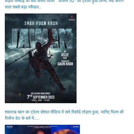
कड़वी सच्चाई को बयां करती फिल्म ” अजमेर 92″ का ट्रेलर हुआ लॉन्च, रूह कपाने
वाला सबसे बड़ा स्कैंडल..
शाहरुख खान का ट्रेलर सोशल मीडिया में सारे रिकॉर्ड तोड़ता हुआ, जानिए फिल्म की
रिलीज डेट के बारे में…..