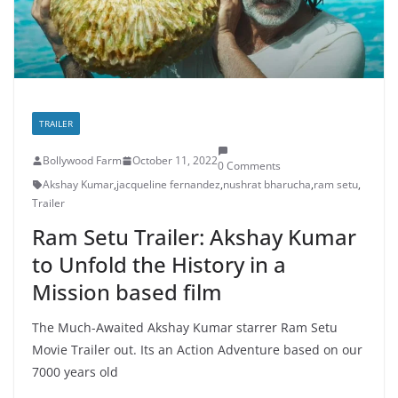
TRAILER
Bollywood Farm
October 11, 2022
0 Comments
Akshay Kumar
,
jacqueline fernandez
,
nushrat bharucha
,
ram setu
,
Trailer
Ram Setu Trailer: Akshay Kumar
to Unfold the History in a
Mission based film
The Much-Awaited Akshay Kumar starrer Ram Setu
Movie Trailer out. Its an Action Adventure based on our
7000 years old