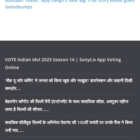
Maidaan Teaser: Ajay Devgn’s Next Big True Story Based gives
Goosebumps
VOTE Indian Idol 2023 Season 14 | SonyLiv App Voting
Online
‘थैंक यू फॉर कमिंग’ ने जनता को किया खुश और नाखुश? डायरेक्शन और कहानी दिखी
कमज़ोर….
बेहतरीन कॉन्टेंट की फिल्में देंगी एंटरटेनमेंट के साथ सामाजिक संदेश, अक्टूबर महीना
लाया है फिल्मों की सौगात……
क्लासिक बॉलीवुड फिल्मों के अभिनेता देवानंद की 100वीं जयंती पर उनके फैंस ने किया
उन्हें याद…..