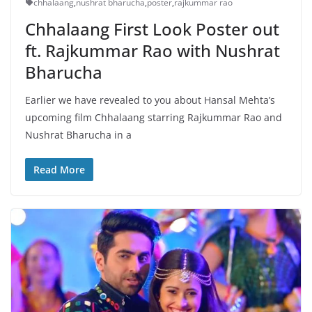
chhalaang
,
nushrat bharucha
,
poster
,
rajkummar rao
Chhalaang First Look Poster out
ft. Rajkummar Rao with Nushrat
Bharucha
Earlier we have revealed to you about Hansal Mehta’s
upcoming film Chhalaang starring Rajkummar Rao and
Nushrat Bharucha in a
Read More