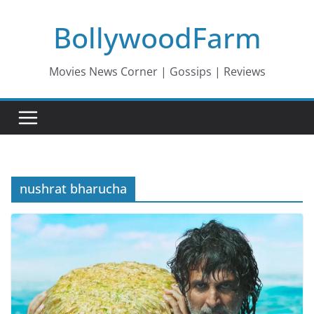
Skip
BollywoodFarm
to
content
Movies News Corner | Gossips | Reviews
nushrat bharucha