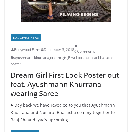
BOX OFFICE NEWS
Bollywood Farm
December 3, 2018
0 Comments
ayushmann khurrana
,
dream girl
,
First Look
,
nushrat bharucha
,
poster
Dream Girl First Look Poster out
feat. Ayushmann Khurrana
wearing Saree
A Day back we have revealed to you that Ayushmann
Khurrana and Nushrat Bharucha coming together for
Raaj Shaandilyaa’s upcoming