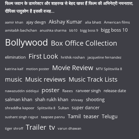
फिल्म जवान के डायरेक्टर और शाहरुख से बेहद खफा हैं फिल्म की अभिनेत्री नयनतारा,
दीपिका पादुकोण है इसकी वजह…
Akshay Kumar
ajay devgn
alia bhatt
American films
aamir khan
bigg boss 10
amitabh bachchan
anushka sharma
bb10
bigg boss 9
Bollywood
Box Office Collection
First Look
elimination
hrithik roshan
jacqueline fernandez
Movie Review
katrina kaif
motion poster
MTV Splitsvilla 8
music
Music reviews
Music Track Lists
poster
release date
Raees
ranveer singh
nawazuddin siddiqui
salman khan
shah rukh khan
shooting
shivaay
super dancer
shraddha kapoor
Sultan
Splitsvilla 8
Tamil
teaser
Telugu
sushant singh rajput
taapsee pannu
Trailer
tv
tiger shroff
varun dhawan