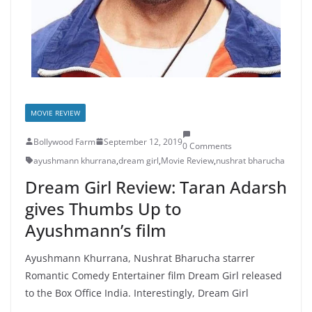
MOVIE REVIEW
Bollywood Farm
September 12, 2019
0 Comments
ayushmann khurrana
,
dream girl
,
Movie Review
,
nushrat bharucha
Dream Girl Review: Taran Adarsh
gives Thumbs Up to
Ayushmann’s film
Ayushmann Khurrana, Nushrat Bharucha starrer
Romantic Comedy Entertainer film Dream Girl released
to the Box Office India. Interestingly, Dream Girl