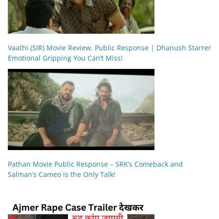
Vaathi (SIR) Movie Review, Public Response | Dhanush Starrer
Emotional Gripping You Can’t Miss!
Pathan Movie Public Response – SRK’s Comeback and
Salman’s Cameo is the Only Talk!