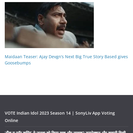
Maidaan Teaser: Ajay Devgn’s Next Big True Story Based gives
Goosebumps
VOTE Indian Idol 2023 Season 14 | SonyLiv App Voting
Online
‘थैंक यू फॉर कमिंग’ ने जनता को किया खुश और नाखुश? डायरेक्शन और कहानी दिखी