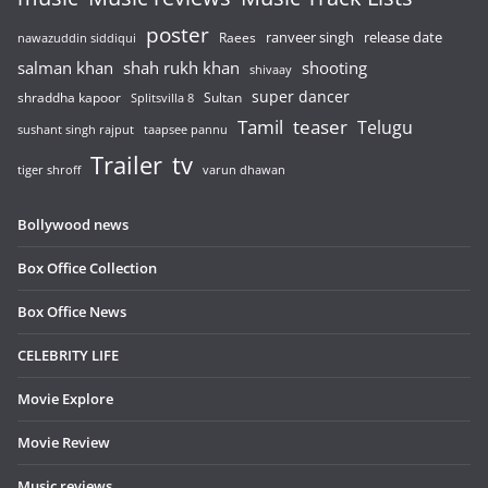
poster
release date
Raees
ranveer singh
nawazuddin siddiqui
salman khan
shah rukh khan
shooting
shivaay
super dancer
shraddha kapoor
Sultan
Splitsvilla 8
Tamil
teaser
Telugu
sushant singh rajput
taapsee pannu
Trailer
tv
tiger shroff
varun dhawan
Bollywood news
Box Office Collection
Box Office News
CELEBRITY LIFE
Movie Explore
Movie Review
Music reviews