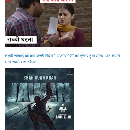
कड़वी सच्चाई को बयां करती फिल्म ” अजमेर 92″ का ट्रेलर हुआ लॉन्च, रूह कपाने
वाला सबसे बड़ा स्कैंडल..