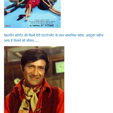
बेहतरीन कॉन्टेंट की फिल्में देंगी एंटरटेनमेंट के साथ सामाजिक संदेश, अक्टूबर महीना
लाया है फिल्मों की सौगात……