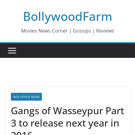
Skip
BollywoodFarm
to
content
Movies News Corner | Gossips | Reviews
BOX OFFICE NEWS
Gangs of Wasseypur Part
3 to release next year in