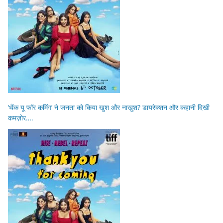
‘थैंक यू फॉर कमिंग’ ने जनता को किया खुश और नाखुश? डायरेक्शन और कहानी दिखी
कमज़ोर….