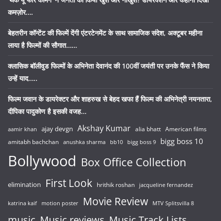
कमज़ोर….
बेहतरीन कॉन्टेंट की फिल्में देंगी एंटरटेनमेंट के साथ सामाजिक संदेश, अक्टूबर महीना
लाया है फिल्मों की सौगात……
क्लासिक बॉलीवुड फिल्मों के अभिनेता देवानंद की 100वीं जयंती पर उनके फैंस ने किया
उन्हें याद…..
फिल्म जवान के डायरेक्टर और शाहरुख से बेहद खफा हैं फिल्म की अभिनेत्री नयनतारा,
दीपिका पादुकोण है इसकी वजह…
Akshay Kumar
ajay devgn
alia bhatt
American films
aamir khan
bigg boss 10
amitabh bachchan
anushka sharma
bb10
bigg boss 9
Bollywood
Box Office Collection
First Look
elimination
hrithik roshan
jacqueline fernandez
Movie Review
katrina kaif
motion poster
MTV Splitsvilla 8
music
Music reviews
Music Track Lists