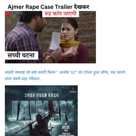
कड़वी सच्चाई को बयां करती फिल्म ” अजमेर 92″ का ट्रेलर हुआ लॉन्च, रूह कपाने
वाला सबसे बड़ा स्कैंडल..