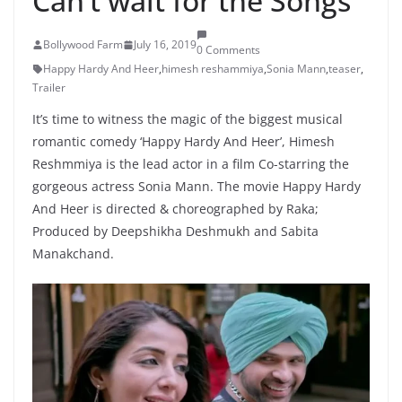
Can’t wait for the Songs
Bollywood Farm
July 16, 2019
0 Comments
Happy Hardy And Heer
,
himesh reshammiya
,
Sonia Mann
,
teaser
,
Trailer
It’s time to witness the magic of the biggest musical
romantic comedy ‘Happy Hardy And Heer’, Himesh
Reshmmiya is the lead actor in a film Co-starring the
gorgeous actress Sonia Mann. The movie Happy Hardy
And Heer is directed & choreographed by Raka;
Produced by Deepshikha Deshmukh and Sabita
Manakchand.