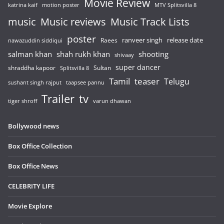
Movie Review
katrina kaif
motion poster
MTV Splitsvilla 8
music
Music reviews
Music Track Lists
poster
release date
Raees
ranveer singh
nawazuddin siddiqui
salman khan
shah rukh khan
shooting
shivaay
super dancer
shraddha kapoor
Sultan
Splitsvilla 8
Tamil
teaser
Telugu
sushant singh rajput
taapsee pannu
Trailer
tv
tiger shroff
varun dhawan
Bollywood news
Box Office Collection
Box Office News
CELEBRITY LIFE
Movie Explore