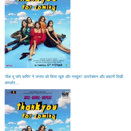
‘थैंक यू फॉर कमिंग’ ने जनता को किया खुश और नाखुश? डायरेक्शन और कहानी दिखी
कमज़ोर….