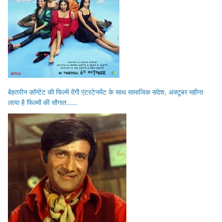
बेहतरीन कॉन्टेंट की फिल्में देंगी एंटरटेनमेंट के साथ सामाजिक संदेश, अक्टूबर महीना
लाया है फिल्मों की सौगात……