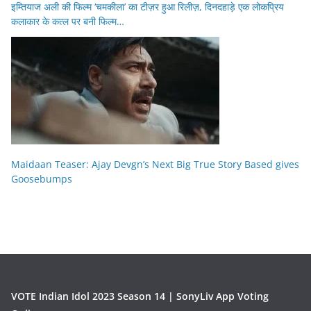
इम्तियाज अली की फिल्म ‘चमकीला’ का टीज़र हुआ रिलीज़, दिनदहाड़े एक लोकप्रिय
कलाकार के कत्ल पर बनी फिल्म…
Maidaan Teaser: Ajay Devgn’s Next Big True Story Based gives
Goosebumps
VOTE Indian Idol 2023 Season 14 | SonyLiv App Voting