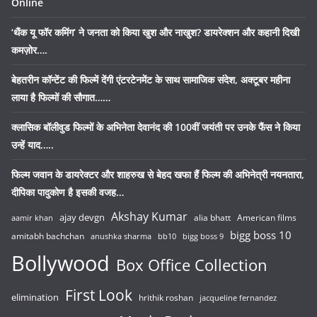
Online
‘थैंक यू फॉर कमिंग’ ने जनता को किया खुश और नाखुश? डायरेक्शन और कहानी दिखी
कमज़ोर….
बेहतरीन कॉन्टेंट की फिल्में देंगी एंटरटेनमेंट के साथ सामाजिक संदेश, अक्टूबर महीना
लाया है फिल्मों की सौगात……
क्लासिक बॉलीवुड फिल्मों के अभिनेता देवानंद की 100वीं जयंती पर उनके फैंस ने किया
उन्हें याद…..
फिल्म जवान के डायरेक्टर और शाहरुख से बेहद खफा हैं फिल्म की अभिनेत्री नयनतारा,
दीपिका पादुकोण है इसकी वजह…
Akshay Kumar
ajay devgn
alia bhatt
American films
aamir khan
bigg boss 10
amitabh bachchan
anushka sharma
bb10
bigg boss 9
Bollywood
Box Office Collection
First Look
elimination
hrithik roshan
jacqueline fernandez