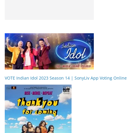
VOTE Indian Idol 2023 Season 14 | SonyLiv App Voting Online