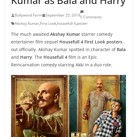
Kumar as Bala and Harry
Bollywood Farm
September 25, 2019
0 Comments
Akshay Kumar
,
First Look
,
housefull 4
,
poster
The much awaited
Akshay Kumar
starrer comedy
entertainer film sequel
Housefull 4 First Look posters
out officially. Akshay Kumar spotted in character of
Bala
and
Harry
. The
Housefull 4
film is an Epic
Reincarnation comedy starring Akki in a duo role.