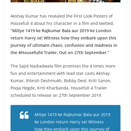
Akshay Kumar has revealed the First Look Posters of
Housefull 4 about his character in a film and twitted,
“Miliye 1419 ke Rajkumar Bala aur 2019 ke London
return Harry se! Witness how they embark upon this
journey of ultimate chaos, confusion and madness in
the #Housefull4 Trailer. Out on 27th September.”
The Sajid Nadiadwala film promises the 4 times more
fun and entertainment with lead star casts Akshay
Kumar, Riteish Deshmukh, Bobby Deol, Kriti Sanon,
Pooja Hegde, Kriti Kharbanda. Housefull 4 Trailer
scheduled to release on 27th September 2019.
Miliye 1419 ke Rajkumar Bala aur 2019
ke London return Harry se! Witness
how they embark upon this journey of