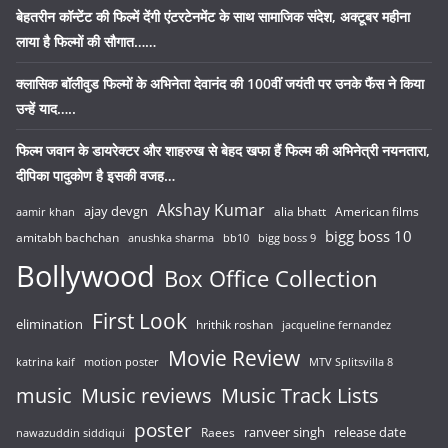
बेहतरीन कॉन्टेंट की फिल्में देंगी एंटरटेनमेंट के साथ सामाजिक संदेश, अक्टूबर महीना
लाया है फिल्मों की सौगात……
क्लासिक बॉलीवुड फिल्मों के अभिनेता देवानंद की 100वीं जयंती पर उनके फैंस ने किया
उन्हें याद…..
फिल्म जवान के डायरेक्टर और शाहरुख से बेहद खफा हैं फिल्म की अभिनेत्री नयनतारा,
दीपिका पादुकोण है इसकी वजह…
Akshay Kumar
ajay devgn
alia bhatt
American films
aamir khan
bigg boss 10
amitabh bachchan
anushka sharma
bb10
bigg boss 9
Bollywood
Box Office Collection
First Look
elimination
hrithik roshan
jacqueline fernandez
Movie Review
katrina kaif
motion poster
MTV Splitsvilla 8
music
Music reviews
Music Track Lists
poster
release date
Raees
ranveer singh
nawazuddin siddiqui