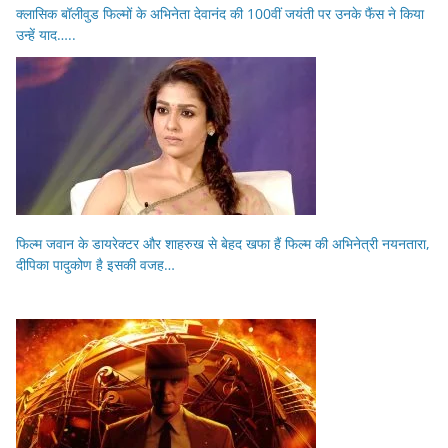
क्लासिक बॉलीवुड फिल्मों के अभिनेता देवानंद की 100वीं जयंती पर उनके फैंस ने किया
उन्हें याद…..
फिल्म जवान के डायरेक्टर और शाहरुख से बेहद खफा हैं फिल्म की अभिनेत्री नयनतारा,
दीपिका पादुकोण है इसकी वजह…