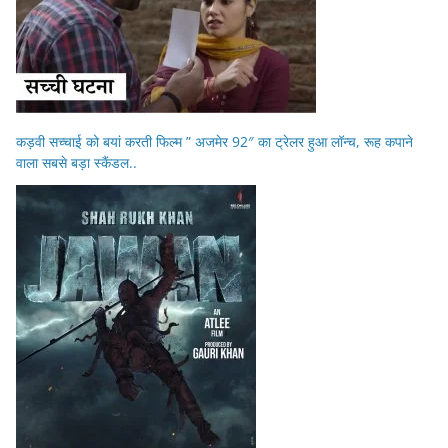
कड़वी सच्चाई को बयां करती फिल्म ” अजमेर 92″ का ट्रेलर हुआ लॉन्च, रूह कपाने
वाला सबसे बड़ा स्कैंडल..