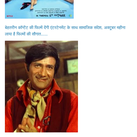
बेहतरीन कॉन्टेंट की फिल्में देंगी एंटरटेनमेंट के साथ सामाजिक संदेश, अक्टूबर महीना
लाया है फिल्मों की सौगात……