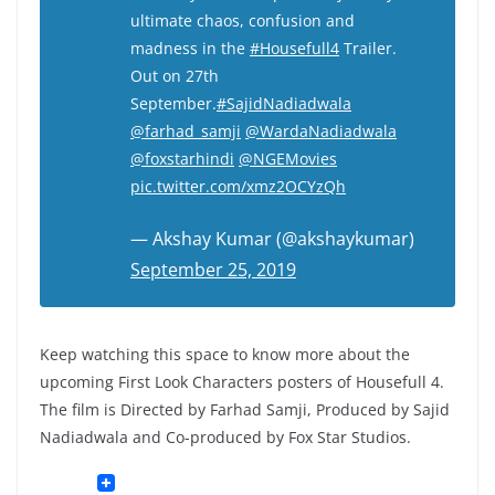
ultimate chaos, confusion and
madness in the
#Housefull4
Trailer.
Out on 27th
September.
#SajidNadiadwala
@farhad_samji
@WardaNadiadwala
@foxstarhindi
@NGEMovies
pic.twitter.com/xmz2OCYzQh
— Akshay Kumar (@akshaykumar)
September 25, 2019
Keep watching this space to know more about the
upcoming First Look Characters posters of Housefull 4.
The film is Directed by Farhad Samji, Produced by Sajid
Nadiadwala and Co-produced by Fox Star Studios.