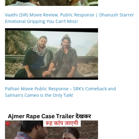
Vaathi (SIR) Movie Review, Public Response | Dhanush Starrer
Emotional Gripping You Can’t Miss!
Pathan Movie Public Response – SRK’s Comeback and
Salman’s Cameo is the Only Talk!