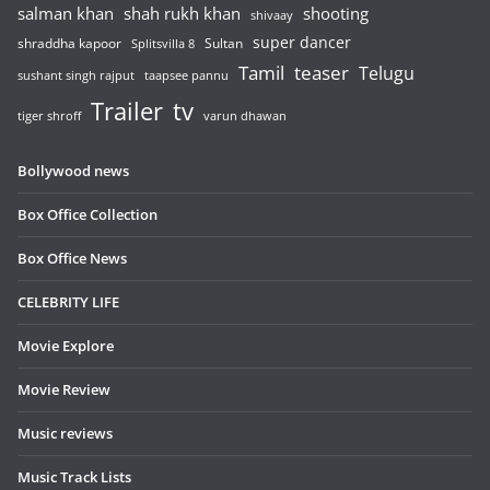
salman khan
shah rukh khan
shooting
shivaay
super dancer
shraddha kapoor
Sultan
Splitsvilla 8
Tamil
teaser
Telugu
sushant singh rajput
taapsee pannu
Trailer
tv
tiger shroff
varun dhawan
Bollywood news
Box Office Collection
Box Office News
CELEBRITY LIFE
Movie Explore
Movie Review
Music reviews
Music Track Lists