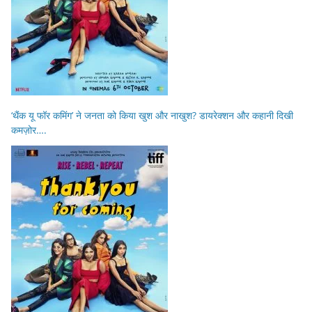
‘थैंक यू फॉर कमिंग’ ने जनता को किया खुश और नाखुश? डायरेक्शन और कहानी दिखी
कमज़ोर….