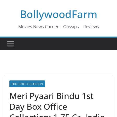
Skip
BollywoodFarm
to
content
Movies News Corner | Gossips | Reviews
BOX OFFICE COLLECTION
Meri Pyaari Bindu 1st
Day Box Office