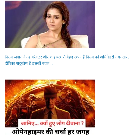
फिल्म जवान के डायरेक्टर और शाहरुख से बेहद खफा हैं फिल्म की अभिनेत्री नयनतारा,
दीपिका पादुकोण है इसकी वजह…