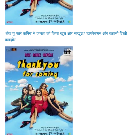
‘थैंक यू फॉर कमिंग’ ने जनता को किया खुश और नाखुश? डायरेक्शन और कहानी दिखी
कमज़ोर….