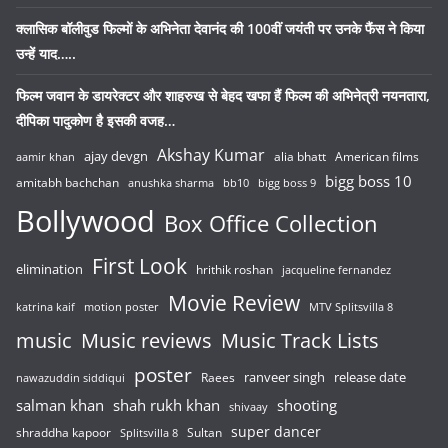
क्लासिक बॉलीवुड फिल्मों के अभिनेता देवानंद की 100वीं जयंती पर उनके फैंस ने किया
उन्हें याद…..
फिल्म जवान के डायरेक्टर और शाहरुख से बेहद खफा हैं फिल्म की अभिनेत्री नयनतारा,
दीपिका पादुकोण है इसकी वजह…
Akshay Kumar
ajay devgn
alia bhatt
American films
aamir khan
bigg boss 10
amitabh bachchan
anushka sharma
bb10
bigg boss 9
Bollywood
Box Office Collection
First Look
elimination
hrithik roshan
jacqueline fernandez
Movie Review
katrina kaif
motion poster
MTV Splitsvilla 8
music
Music reviews
Music Track Lists
poster
release date
Raees
ranveer singh
nawazuddin siddiqui
salman khan
shah rukh khan
shooting
shivaay
super dancer
shraddha kapoor
Sultan
Splitsvilla 8