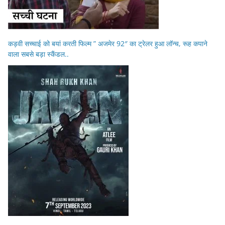
कड़वी सच्चाई को बयां करती फिल्म ” अजमेर 92″ का ट्रेलर हुआ लॉन्च, रूह कपाने
वाला सबसे बड़ा स्कैंडल..