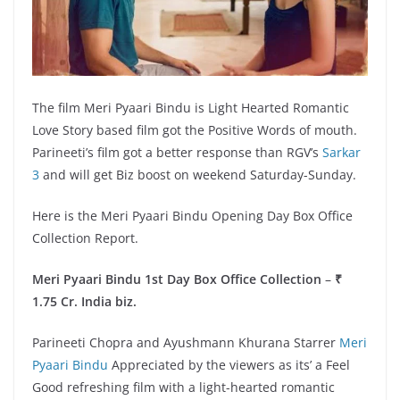
The film Meri Pyaari Bindu is Light Hearted Romantic
Love Story based film got the Positive Words of mouth.
Parineeti’s film got a better response than RGV’s
Sarkar
3
and will get Biz boost on weekend Saturday-Sunday.
Here is the Meri Pyaari Bindu Opening Day Box Office
Collection Report.
Meri Pyaari Bindu 1st Day Box Office Collection
–
₹
1.75 Cr. India biz.
Parineeti Chopra and Ayushmann Khurana Starrer
Meri
Pyaari Bindu
Appreciated by the viewers as its’ a Feel
Good refreshing film with a light-hearted romantic