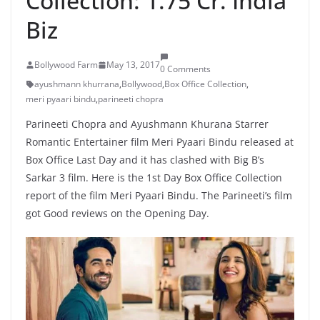
Collection: 1.75 Cr. India
Biz
Bollywood Farm
May 13, 2017
0 Comments
ayushmann khurrana
,
Bollywood
,
Box Office Collection
,
meri pyaari bindu
,
parineeti chopra
Parineeti Chopra and Ayushmann Khurana Starrer
Romantic Entertainer film Meri Pyaari Bindu released at
Box Office Last Day and it has clashed with Big B’s
Sarkar 3 film. Here is the 1st Day Box Office Collection
report of the film Meri Pyaari Bindu. The Parineeti’s film
got Good reviews on the Opening Day.