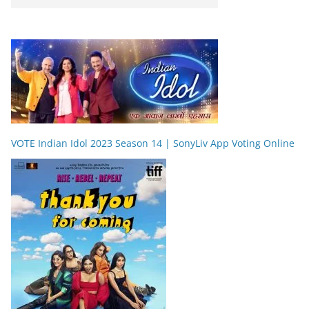
VOTE Indian Idol 2023 Season 14 | SonyLiv App Voting Online