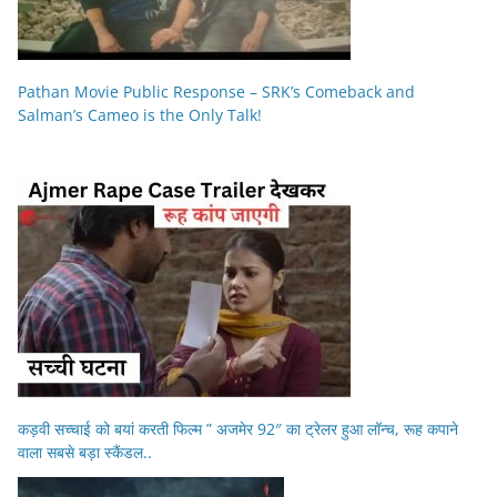
Pathan Movie Public Response – SRK’s Comeback and
Salman’s Cameo is the Only Talk!
कड़वी सच्चाई को बयां करती फिल्म ” अजमेर 92″ का ट्रेलर हुआ लॉन्च, रूह कपाने
वाला सबसे बड़ा स्कैंडल..