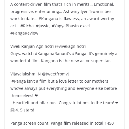
A content-driven film that’s rich in merits… Emotional,
progressive, entertaining… Ashwiny Iyer Tiwari’s best
work to date… #Kangana is flawless, an award-worthy
act… #Richa, #Jassie, #YagyaBhasin excel.
#PangaReview
Vivek Ranjan Agnihotri @vivekagnihotri
Guys, watch #KanganaRanaut’s #Panga. It’s genuinely a
wonderful film. Kangana is the new actor-superstar.
Vijayalakshmi N @tweetfromvj
.#Panga isn’t a film but a love letter to our mothers
who’ve always put everything and everyone else before
themselves! ❤
. Heartfelt and hilarious! Congratulations to the team! ❤
🤗 4. 5 stars!
Panga screen count: Panga film released in total 1450