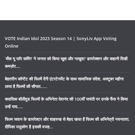
VOTE Indian Idol 2023 Season 14 | SonyLiv App Voting
Online
‘थैंक यू फॉर कमिंग’ ने जनता को किया खुश और नाखुश? डायरेक्शन और कहानी दिखी
कमज़ोर….
बेहतरीन कॉन्टेंट की फिल्में देंगी एंटरटेनमेंट के साथ सामाजिक संदेश, अक्टूबर महीना
लाया है फिल्मों की सौगात……
क्लासिक बॉलीवुड फिल्मों के अभिनेता देवानंद की 100वीं जयंती पर उनके फैंस ने किया
उन्हें याद…..
फिल्म जवान के डायरेक्टर और शाहरुख से बेहद खफा हैं फिल्म की अभिनेत्री नयनतारा,
दीपिका पादुकोण है इसकी वजह…