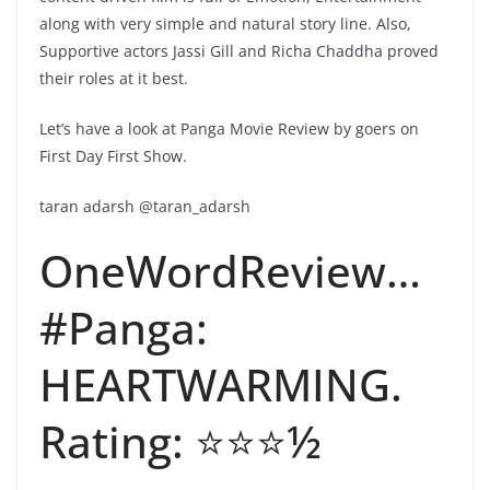
along with very simple and natural story line. Also,
Supportive actors Jassi Gill and Richa Chaddha proved
their roles at it best.
Let’s have a look at Panga Movie Review by goers on
First Day First Show.
taran adarsh @taran_adarsh
OneWordReview…
#Panga:
HEARTWARMING.
Rating: ⭐️⭐️⭐️½