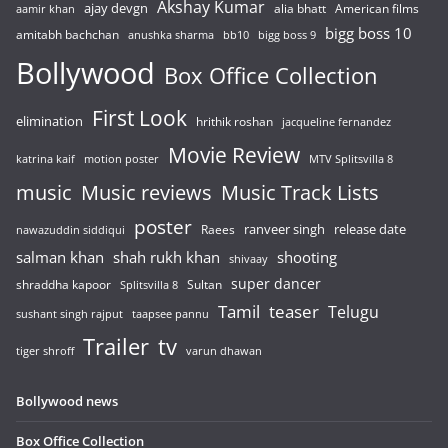
Akshay Kumar
ajay devgn
alia bhatt
American films
aamir khan
bigg boss 10
amitabh bachchan
anushka sharma
bb10
bigg boss 9
Bollywood
Box Office Collection
First Look
elimination
hrithik roshan
jacqueline fernandez
Movie Review
katrina kaif
motion poster
MTV Splitsvilla 8
music
Music reviews
Music Track Lists
poster
release date
Raees
ranveer singh
nawazuddin siddiqui
salman khan
shah rukh khan
shooting
shivaay
super dancer
shraddha kapoor
Sultan
Splitsvilla 8
Tamil
teaser
Telugu
sushant singh rajput
taapsee pannu
Trailer
tv
tiger shroff
varun dhawan
Bollywood news
Box Office Collection