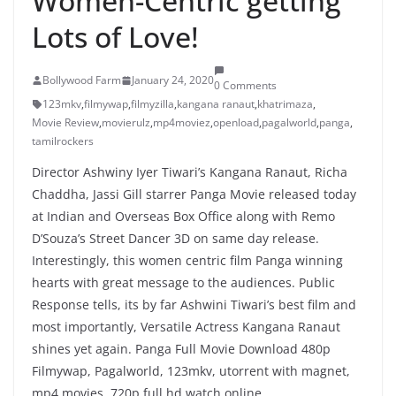
Women-Centric getting
Lots of Love!
Bollywood Farm
January 24, 2020
0 Comments
123mkv
,
filmywap
,
filmyzilla
,
kangana ranaut
,
khatrimaza
,
Movie Review
,
movierulz
,
mp4moviez
,
openload
,
pagalworld
,
panga
,
tamilrockers
Director Ashwiny Iyer Tiwari’s Kangana Ranaut, Richa
Chaddha, Jassi Gill starrer Panga Movie released today
at Indian and Overseas Box Office along with Remo
D’Souza’s Street Dancer 3D on same day release.
Interestingly, this women centric film Panga winning
hearts with great message to the audiences. Public
Response tells, its by far Ashwini Tiwari’s best film and
most importantly, Versatile Actress Kangana Ranaut
shines yet again. Panga Full Movie Download 480p
Filmywap, Pagalworld, 123mkv, utorrent with magnet,
mp4 movies, 720p full hd watch online.