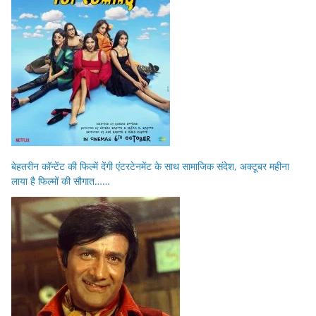
बेहतरीन कॉन्टेंट की फिल्में देंगी एंटरटेनमेंट के साथ सामाजिक संदेश, अक्टूबर महीना
लाया है फिल्मों की सौगात……