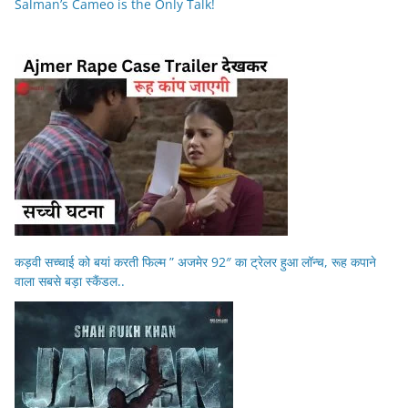
Salman’s Cameo is the Only Talk!
कड़वी सच्चाई को बयां करती फिल्म ” अजमेर 92″ का ट्रेलर हुआ लॉन्च, रूह कपाने
वाला सबसे बड़ा स्कैंडल..