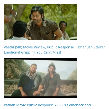
Vaathi (SIR) Movie Review, Public Response | Dhanush Starrer
Emotional Gripping You Can’t Miss!
Pathan Movie Public Response – SRK’s Comeback and