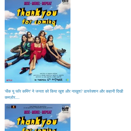
‘थैंक यू फॉर कमिंग’ ने जनता को किया खुश और नाखुश? डायरेक्शन और कहानी दिखी
कमज़ोर….