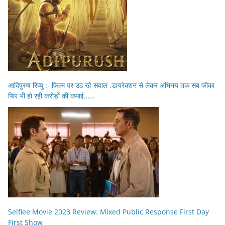
आदिपुरुष रिव्यु :- फिल्म पर उठ रहे सवाल ,डायरेक्शन से लेकर अभिनय तक सब फीका
फिर भी हो रही करोड़ों की कमाई……
Selfiee Movie 2023 Review: Mixed Public Response First Day
First Show