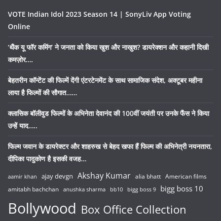
VOTE Indian Idol 2023 Season 14 | SonyLiv App Voting
Online
‘थैंक यू फॉर कमिंग’ ने जनता को किया खुश और नाखुश? डायरेक्शन और कहानी दिखी
कमज़ोर….
बेहतरीन कॉन्टेंट की फिल्में देंगी एंटरटेनमेंट के साथ सामाजिक संदेश, अक्टूबर महीना
लाया है फिल्मों की सौगात……
क्लासिक बॉलीवुड फिल्मों के अभिनेता देवानंद की 100वीं जयंती पर उनके फैंस ने किया
उन्हें याद…..
फिल्म जवान के डायरेक्टर और शाहरुख से बेहद खफा हैं फिल्म की अभिनेत्री नयनतारा,
दीपिका पादुकोण है इसकी वजह…
Akshay Kumar
ajay devgn
alia bhatt
American films
aamir khan
bigg boss 10
amitabh bachchan
anushka sharma
bb10
bigg boss 9
Bollywood
Box Office Collection