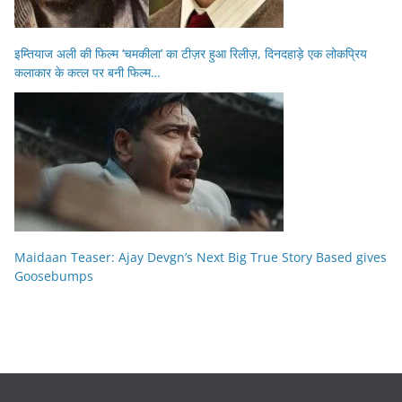
इम्तियाज अली की फिल्म ‘चमकीला’ का टीज़र हुआ रिलीज़, दिनदहाड़े एक लोकप्रिय
कलाकार के कत्ल पर बनी फिल्म…
Maidaan Teaser: Ajay Devgn’s Next Big True Story Based gives
Goosebumps