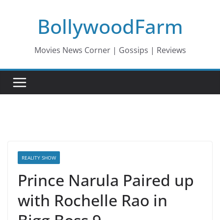
Skip
BollywoodFarm
to
content
Movies News Corner | Gossips | Reviews
REALITY SHOW
Prince Narula Paired up
with Rochelle Rao in