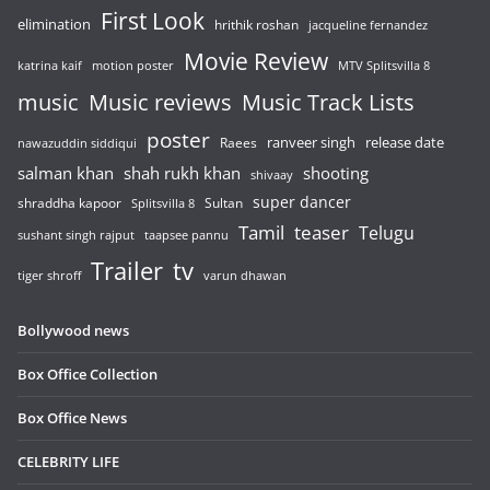
First Look
elimination
hrithik roshan
jacqueline fernandez
Movie Review
katrina kaif
motion poster
MTV Splitsvilla 8
music
Music reviews
Music Track Lists
poster
release date
Raees
ranveer singh
nawazuddin siddiqui
salman khan
shah rukh khan
shooting
shivaay
super dancer
shraddha kapoor
Sultan
Splitsvilla 8
Tamil
teaser
Telugu
sushant singh rajput
taapsee pannu
Trailer
tv
tiger shroff
varun dhawan
Bollywood news
Box Office Collection
Box Office News
CELEBRITY LIFE