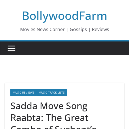
Skip
BollywoodFarm
to
content
Movies News Corner | Gossips | Reviews
MUSIC REVIEWS
MUSIC TRACK LISTS
Sadda Move Song
Raabta: The Great