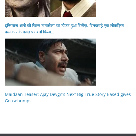
इम्तियाज अली की फिल्म ‘चमकीला’ का टीज़र हुआ रिलीज़, दिनदहाड़े एक लोकप्रिय
कलाकार के कत्ल पर बनी फिल्म…
Maidaan Teaser: Ajay Devgn’s Next Big True Story Based gives
Goosebumps