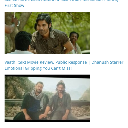
First Show
Vaathi (SIR) Movie Review, Public Response | Dhanush Starrer
Emotional Gripping You Can’t Miss!