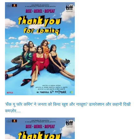
‘थैंक यू फॉर कमिंग’ ने जनता को किया खुश और नाखुश? डायरेक्शन और कहानी दिखी
कमज़ोर….