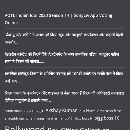
VOTE Indian Idol 2023 Season 14 | SonyLiv App Voting
Online
‘थैंक यू फॉर कमिंग’ ने जनता को किया खुश और नाखुश? डायरेक्शन और कहानी दिखी
कमज़ोर….
बेहतरीन कॉन्टेंट की फिल्में देंगी एंटरटेनमेंट के साथ सामाजिक संदेश, अक्टूबर महीना
लाया है फिल्मों की सौगात……
क्लासिक बॉलीवुड फिल्मों के अभिनेता देवानंद की 100वीं जयंती पर उनके फैंस ने किया
उन्हें याद…..
फिल्म जवान के डायरेक्टर और शाहरुख से बेहद खफा हैं फिल्म की अभिनेत्री नयनतारा,
दीपिका पादुकोण है इसकी वजह…
Akshay Kumar
ajay devgn
alia bhatt
American films
aamir khan
bigg boss 10
amitabh bachchan
anushka sharma
bb10
bigg boss 9
Bollywood