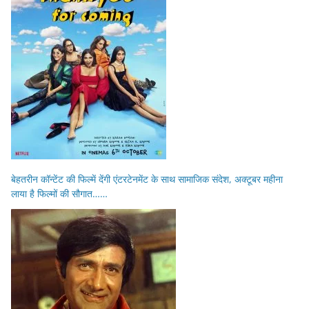
बेहतरीन कॉन्टेंट की फिल्में देंगी एंटरटेनमेंट के साथ सामाजिक संदेश, अक्टूबर महीना
लाया है फिल्मों की सौगात……