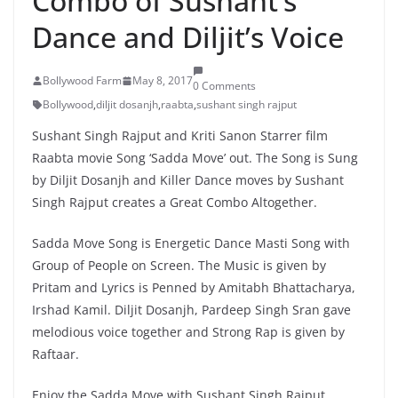
Combo of Sushant’s
Dance and Diljit’s Voice
Bollywood Farm
May 8, 2017
0 Comments
Bollywood
,
diljit dosanjh
,
raabta
,
sushant singh rajput
Sushant Singh Rajput and Kriti Sanon Starrer film
Raabta movie Song ‘Sadda Move’ out. The Song is Sung
by Diljit Dosanjh and Killer Dance moves by Sushant
Singh Rajput creates a Great Combo Altogether.
Sadda Move Song is Energetic Dance Masti Song with
Group of People on Screen. The Music is given by
Pritam and Lyrics is Penned by Amitabh Bhattacharya,
Irshad Kamil. Diljit Dosanjh, Pardeep Singh Sran gave
melodious voice together and Strong Rap is given by
Raftaar.
Enjoy the Sadda Move with Sushant Singh Rajput.