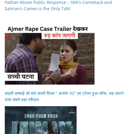
Pathan Movie Public Response – SRK’s Comeback and
Salman’s Cameo is the Only Talk!
कड़वी सच्चाई को बयां करती फिल्म ” अजमेर 92″ का ट्रेलर हुआ लॉन्च, रूह कपाने
वाला सबसे बड़ा स्कैंडल..