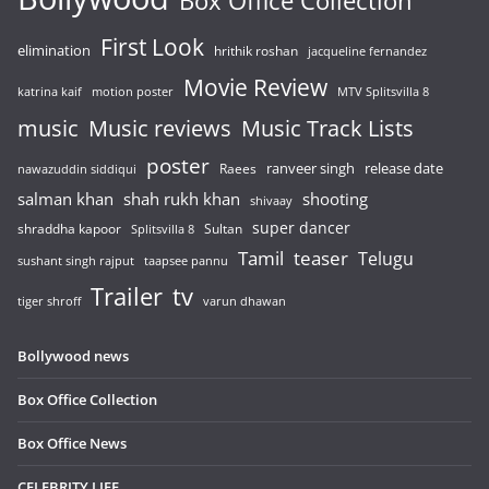
Box Office Collection
First Look
elimination
hrithik roshan
jacqueline fernandez
Movie Review
katrina kaif
motion poster
MTV Splitsvilla 8
music
Music reviews
Music Track Lists
poster
release date
Raees
ranveer singh
nawazuddin siddiqui
salman khan
shah rukh khan
shooting
shivaay
super dancer
shraddha kapoor
Sultan
Splitsvilla 8
Tamil
teaser
Telugu
sushant singh rajput
taapsee pannu
Trailer
tv
tiger shroff
varun dhawan
Bollywood news
Box Office Collection
Box Office News
CELEBRITY LIFE