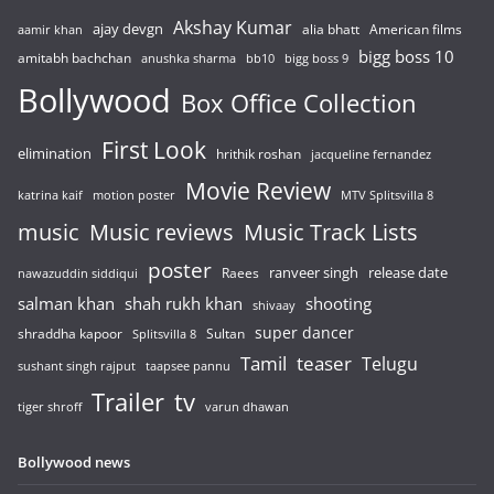
Akshay Kumar
ajay devgn
alia bhatt
American films
aamir khan
bigg boss 10
amitabh bachchan
anushka sharma
bb10
bigg boss 9
Bollywood
Box Office Collection
First Look
elimination
hrithik roshan
jacqueline fernandez
Movie Review
katrina kaif
motion poster
MTV Splitsvilla 8
music
Music reviews
Music Track Lists
poster
release date
Raees
ranveer singh
nawazuddin siddiqui
salman khan
shah rukh khan
shooting
shivaay
super dancer
shraddha kapoor
Sultan
Splitsvilla 8
Tamil
teaser
Telugu
sushant singh rajput
taapsee pannu
Trailer
tv
tiger shroff
varun dhawan
Bollywood news