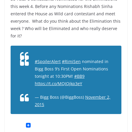
this week 4. Before any Nominations Rishabh Sinha
entered the House as Wild card contestant and meet
everyone. What do you think about the Elimination this
week ? Who will be Eliminated and who really deserve
for it?
#SpoilerAlert
#RimiSen
nominated in
Bigg Boss 9’s First Open Nominations
tonight at 10:30PM!
#BB9
https://t.co/MQIQjkp3eY
— Bigg Boss (@BiggBoss)
November 2,
2015