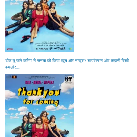
‘थैंक यू फॉर कमिंग’ ने जनता को किया खुश और नाखुश? डायरेक्शन और कहानी दिखी
कमज़ोर….