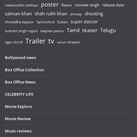
poster
release date
Raees
ranveer singh
nawazuddin siddiqui
salman khan
shah rukh khan
shooting
shivaay
super dancer
shraddha kapoor
Sultan
Splitsvilla 8
Tamil
teaser
Telugu
sushant singh rajput
taapsee pannu
Trailer
tv
tiger shroff
varun dhawan
Bollywood news
Box Office Collection
Box Office News
CELEBRITY LIFE
Movie Explore
Movie Review
Music reviews