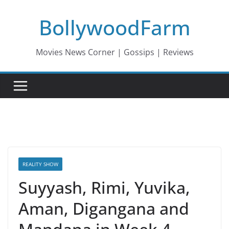
Skip
BollywoodFarm
to
content
Movies News Corner | Gossips | Reviews
REALITY SHOW
Suyyash, Rimi, Yuvika,
Aman, Digangana and