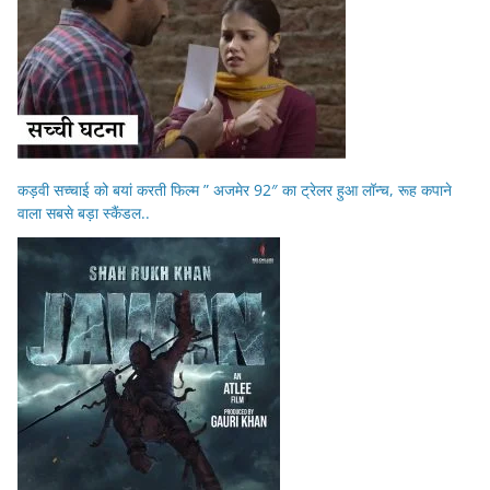
कड़वी सच्चाई को बयां करती फिल्म ” अजमेर 92″ का ट्रेलर हुआ लॉन्च, रूह कपाने
वाला सबसे बड़ा स्कैंडल..