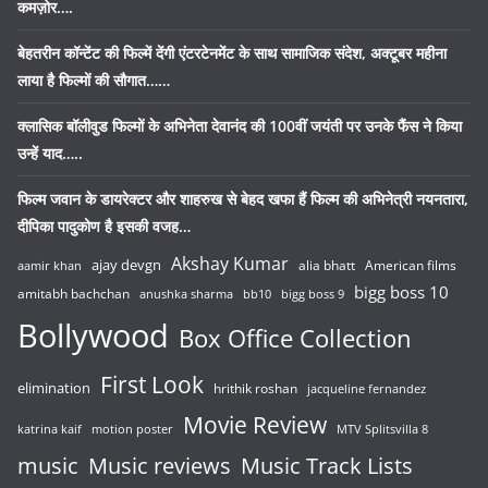
कमज़ोर….
बेहतरीन कॉन्टेंट की फिल्में देंगी एंटरटेनमेंट के साथ सामाजिक संदेश, अक्टूबर महीना
लाया है फिल्मों की सौगात……
क्लासिक बॉलीवुड फिल्मों के अभिनेता देवानंद की 100वीं जयंती पर उनके फैंस ने किया
उन्हें याद…..
फिल्म जवान के डायरेक्टर और शाहरुख से बेहद खफा हैं फिल्म की अभिनेत्री नयनतारा,
दीपिका पादुकोण है इसकी वजह…
Akshay Kumar
ajay devgn
alia bhatt
American films
aamir khan
bigg boss 10
amitabh bachchan
anushka sharma
bb10
bigg boss 9
Bollywood
Box Office Collection
First Look
elimination
hrithik roshan
jacqueline fernandez
Movie Review
katrina kaif
motion poster
MTV Splitsvilla 8
music
Music reviews
Music Track Lists