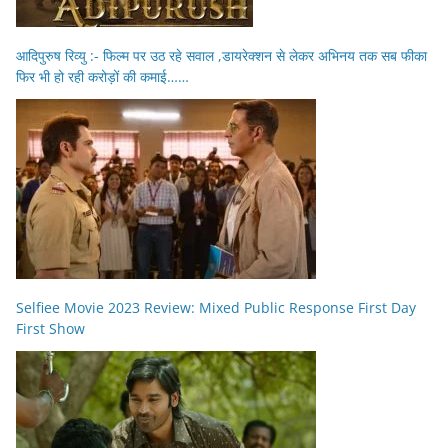
आदिपुरुष रिव्यु :- फिल्म पर उठ रहे सवाल ,डायरेक्शन से लेकर अभिनय तक सब फीका
फिर भी हो रही करोड़ों की कमाई……
Selfiee Movie 2023 Review: Mixed Public Response First Day
First Show