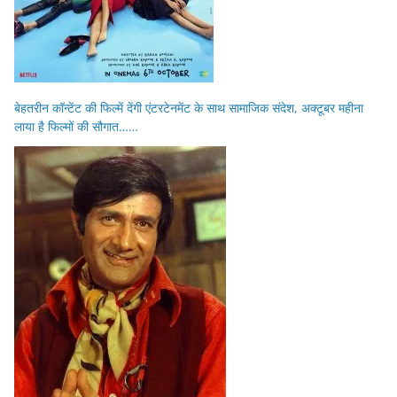
बेहतरीन कॉन्टेंट की फिल्में देंगी एंटरटेनमेंट के साथ सामाजिक संदेश, अक्टूबर महीना
लाया है फिल्मों की सौगात……