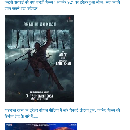
कड़वी सच्चाई को बयां करती फिल्म ” अजमेर 92″ का ट्रेलर हुआ लॉन्च, रूह कपाने
वाला सबसे बड़ा स्कैंडल..
शाहरुख खान का ट्रेलर सोशल मीडिया में सारे रिकॉर्ड तोड़ता हुआ, जानिए फिल्म की
रिलीज डेट के बारे में…..