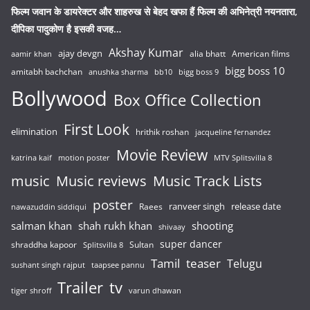
फिल्म जवान के डायरेक्टर और शाहरुख से बेहद खफा हैं फिल्म की अभिनेत्री नयनतारा,
दीपिका पादुकोण है इसकी वजह…
Akshay Kumar
ajay devgn
alia bhatt
American films
aamir khan
bigg boss 10
amitabh bachchan
anushka sharma
bb10
bigg boss 9
Bollywood
Box Office Collection
First Look
elimination
hrithik roshan
jacqueline fernandez
Movie Review
katrina kaif
motion poster
MTV Splitsvilla 8
music
Music reviews
Music Track Lists
poster
release date
Raees
ranveer singh
nawazuddin siddiqui
salman khan
shah rukh khan
shooting
shivaay
super dancer
shraddha kapoor
Sultan
Splitsvilla 8
Tamil
teaser
Telugu
sushant singh rajput
taapsee pannu
Trailer
tv
tiger shroff
varun dhawan