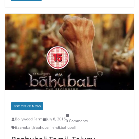
BOX OFFICE NEWS
Bollywood Farm
July 8, 2015
0 Comments
Baahubali
,
Baahubali hindi
,
bahubali