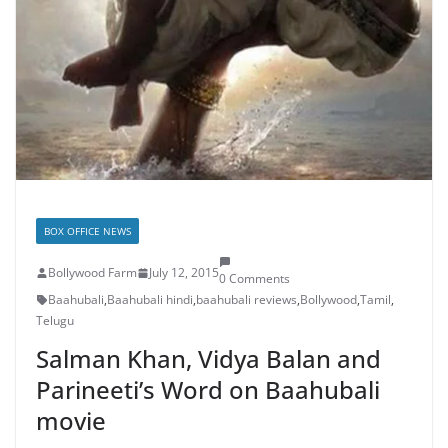
BOX OFFICE NEWS
Bollywood Farm
July 12, 2015
0 Comments
Baahubali
,
Baahubali hindi
,
baahubali reviews
,
Bollywood
,
Tamil
,
Telugu
Salman Khan, Vidya Balan and
Parineeti’s Word on Baahubali
movie