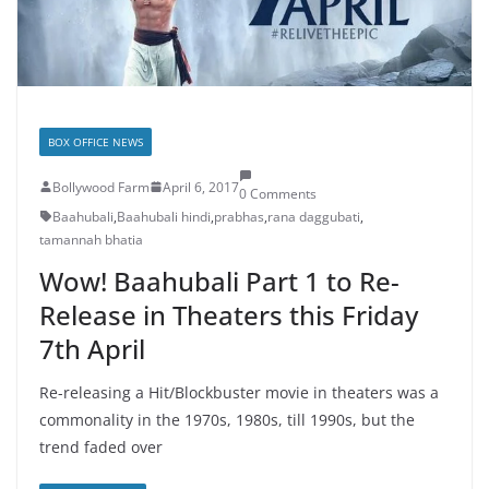
BOX OFFICE NEWS
Bollywood Farm
April 6, 2017
0 Comments
Baahubali
,
Baahubali hindi
,
prabhas
,
rana daggubati
,
tamannah bhatia
Wow! Baahubali Part 1 to Re-
Release in Theaters this Friday
7th April
Re-releasing a Hit/Blockbuster movie in theaters was a
commonality in the 1970s, 1980s, till 1990s, but the
trend faded over