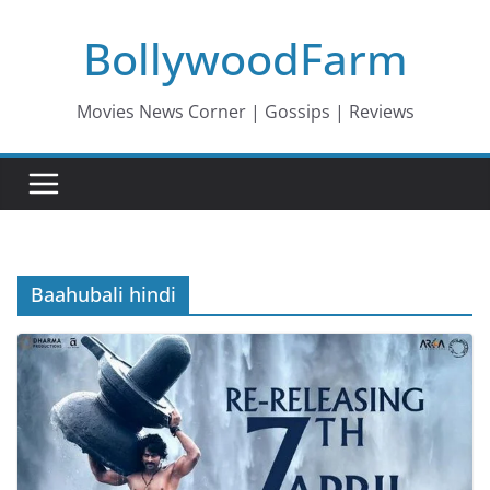
Skip
BollywoodFarm
to
content
Movies News Corner | Gossips | Reviews
Baahubali hindi