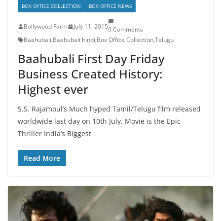
BOX OFFICE COLLECTION
BOX OFFICE NEWS
Bollywood Farm
July 11, 2015
0 Comments
Baahubali
,
Baahubali hindi
,
Box Office Collection
,
Telugu
Baahubali First Day Friday
Business Created History:
Highest ever
S.S. Rajamoul’s Much hyped Tamil/Telugu film released
worldwide last day on 10th July. Movie is the Epic
Thriller India’s Biggest
Read More