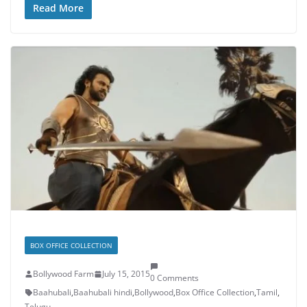
Read More
BOX OFFICE COLLECTION
Bollywood Farm
July 15, 2015
0 Comments
Baahubali
,
Baahubali hindi
,
Bollywood
,
Box Office Collection
,
Tamil
,
Telugu