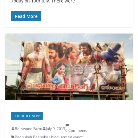
Today on 10th July. There were
Read More
BOX OFFICE NEWS
Bollywood Farm
July 9, 2015
0 Comments
Baahubali
,
Baahubali hindi
,
screen count