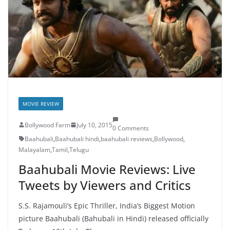
MOVIE REVIEW
Bollywood Farm
July 10, 2015
0 Comments
Baahubali
,
Baahubali hindi
,
baahubali reviews
,
Bollywood
,
Malayalam
,
Tamil
,
Telugu
Baahubali Movie Reviews: Live
Tweets by Viewers and Critics
S.S. Rajamouli’s Epic Thriller, India’s Biggest Motion
picture Baahubali (Bahubali in Hindi) released officially