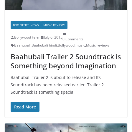
BOX OFFICE NEWS
MUSIC REVIEWS
Bollywood Farm
July 6, 2015
0 Comments
Baahubali
,
Baahubali hindi
,
Bollywood
,
music
,
Music reviews
Baahubali Trailer 2 Soundtrack is
Something beyond Imagination
Baahubali Trailer 2 is about to release and Its
Soundtrack has been released earlier. Trailer 2
Soundtrack is something special
Read More