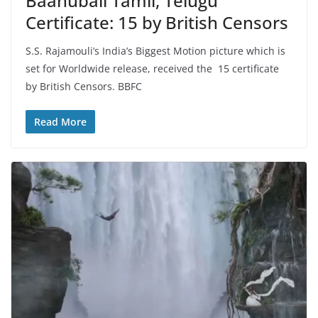
Baahubali Tamil, Telugu
Certificate: 15 by British Censors
S.S. Rajamouli’s India’s Biggest Motion picture which is
set for Worldwide release, received the 15 certificate
by British Censors. BBFC
Read More