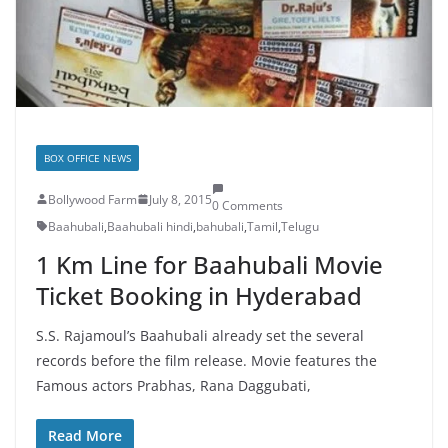
BOX OFFICE NEWS
Bollywood Farm
July 8, 2015
0 Comments
Baahubali
,
Baahubali hindi
,
bahubali
,
Tamil
,
Telugu
1 Km Line for Baahubali Movie
Ticket Booking in Hyderabad
S.S. Rajamoul’s Baahubali already set the several
records before the film release. Movie features the
Famous actors Prabhas, Rana Daggubati,
Read More