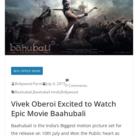
BOX OFFICE NEWS
Bollywood Farm
July 4, 2015
0 Comments
Baahubali
,
Baahubali hindi
,
Bollywood
Vivek Oberoi Excited to Watch
Epic Movie Baahubali
Baahubali is the India’s Biggest motion picture set for
the release on 10th July and Won the Public heart as