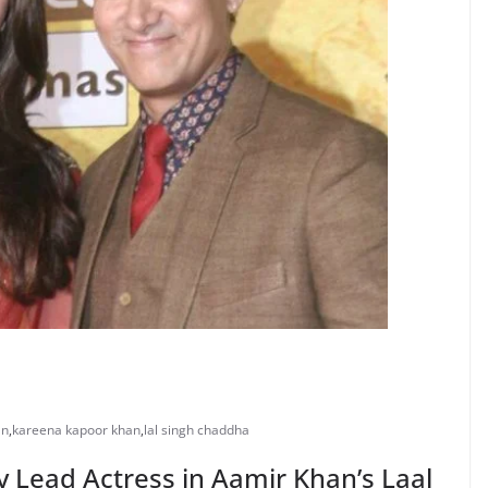
an
,
kareena kapoor khan
,
lal singh chaddha
 Lead Actress in Aamir Khan’s Laal