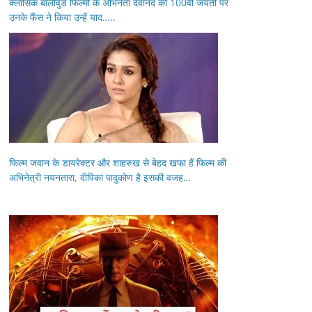
क्लासिक बॉलीवुड फिल्मों के अभिनेता देवानंद की 100वीं जयंती पर
उनके फैंस ने किया उन्हें याद…..
फिल्म जवान के डायरेक्टर और शाहरुख से बेहद खफा हैं फिल्म की
अभिनेत्री नयनतारा, दीपिका पादुकोण है इसकी वजह…