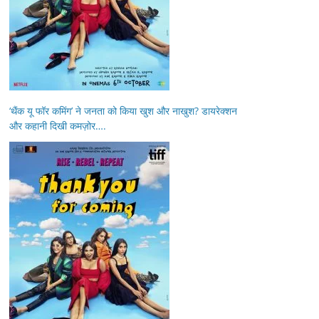
‘थैंक यू फॉर कमिंग’ ने जनता को किया खुश और नाखुश? डायरेक्शन
और कहानी दिखी कमज़ोर….