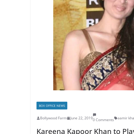
BOX OFFICE NEWS
Bollywood Farm
June 22, 2019
aamir kh
0 Comments
Kareena Kapoor Khan to Play