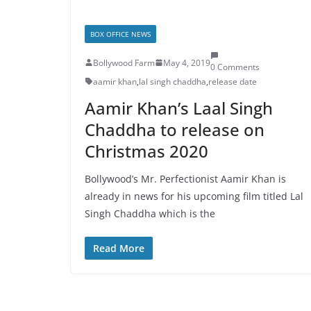
BOX OFFICE NEWS
Bollywood Farm
May 4, 2019
0 Comments
aamir khan
,
lal singh chaddha
,
release date
Aamir Khan’s Laal Singh
Chaddha to release on
Christmas 2020
Bollywood’s Mr. Perfectionist Aamir Khan is
already in news for his upcoming film titled Lal
Singh Chaddha which is the
Read More