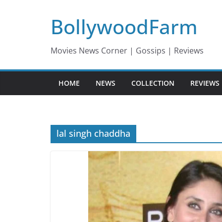
Skip
BollywoodFarm
to
content
Movies News Corner | Gossips | Reviews
HOME
NEWS
COLLECTION
REVIEWS
lal singh chaddha