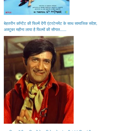
बेहतरीन कॉन्टेंट की फिल्में देंगी एंटरटेनमेंट के साथ सामाजिक संदेश,
अक्टूबर महीना लाया है फिल्मों की सौगात……