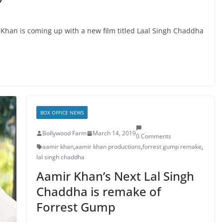
 Khan is coming up with a new film titled Laal Singh Chaddha
BOX OFFICE NEWS
Bollywood Farm
March 14, 2019
0 Comments
aamir khan
,
aamir khan productions
,
forrest gump remake
,
lal singh chaddha
Aamir Khan’s Next Lal Singh
Chaddha is remake of
Forrest Gump