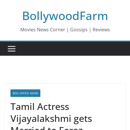
Skip
BollywoodFarm
to
content
Movies News Corner | Gossips | Reviews
BOX OFFICE NEWS
Tamil Actress
Vijayalakshmi gets