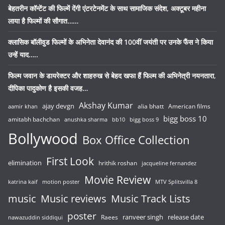
बेहतरीन कॉन्टेंट की फिल्में देंगी एंटरटेनमेंट के साथ सामाजिक संदेश, अक्टूबर महीना
लाया है फिल्मों की सौगात……
क्लासिक बॉलीवुड फिल्मों के अभिनेता देवानंद की 100वीं जयंती पर उनके फैंस ने किया
उन्हें याद…..
फिल्म जवान के डायरेक्टर और शाहरुख से बेहद खफा हैं फिल्म की अभिनेत्री नयनतारा,
दीपिका पादुकोण है इसकी वजह…
Akshay Kumar
ajay devgn
alia bhatt
American films
aamir khan
bigg boss 10
amitabh bachchan
anushka sharma
bb10
bigg boss 9
Bollywood
Box Office Collection
First Look
elimination
hrithik roshan
jacqueline fernandez
Movie Review
katrina kaif
motion poster
MTV Splitsvilla 8
music
Music reviews
Music Track Lists
poster
release date
Raees
ranveer singh
nawazuddin siddiqui