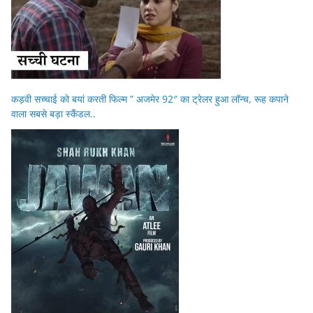
कड़वी सच्चाई को बयां करती फिल्म ” अजमेर 92″ का ट्रेलर हुआ लॉन्च, रूह कपाने
वाला सबसे बड़ा स्कैंडल..