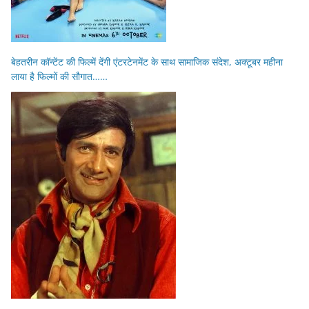
बेहतरीन कॉन्टेंट की फिल्में देंगी एंटरटेनमेंट के साथ सामाजिक संदेश, अक्टूबर महीना
लाया है फिल्मों की सौगात……