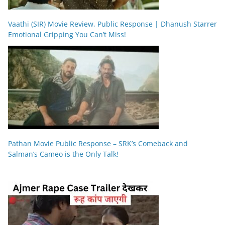
Vaathi (SIR) Movie Review, Public Response | Dhanush Starrer
Emotional Gripping You Can’t Miss!
Pathan Movie Public Response – SRK’s Comeback and
Salman’s Cameo is the Only Talk!