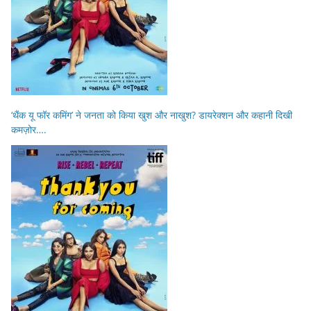
‘थैंक यू फॉर कमिंग’ ने जनता को किया खुश और नाखुश? डायरेक्शन और कहानी दिखी
कमज़ोर….