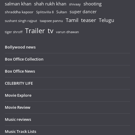
salman khan
shah rukh khan
shooting
shivaay
super dancer
shraddha kapoor
Sultan
Splitsvilla 8
Tamil
teaser
Telugu
sushant singh rajput
taapsee pannu
Trailer
tv
tiger shroff
varun dhawan
Bollywood news
Box Office Collection
Box Office News
CELEBRITY LIFE
Movie Explore
Movie Review
Music reviews
Music Track Lists