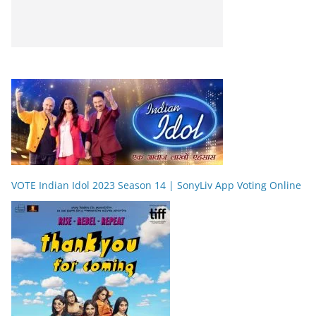
VOTE Indian Idol 2023 Season 14 | SonyLiv App Voting Online